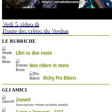
Vedi 5 video di
Route des crêtes du Verdon
LE RUBRICHE
Libri su due ruote
Non ridere in moto
Richy Pro Bikers
GLI AMICI
2nove9
Associazione vittime incidenti stradali
Curve e Tornanti -
GSSS