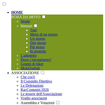
HOME
ROBA DA MOTO
Strade
Itinerari
Tutti
Meno di un giorno
Un giorno
Due giorni
Più giorni
In progetto
L'altimetro
Dove c'incontriamo?
Gruppi di biker
MotoQasbah
ASSOCIAZIONE
Che cos'è
Il Consiglio Direttivo
Le Delegazioni
RacContagiri 2026
Le tessere dell'Associazione
Voglio associarmi
Assemblea e Votazioni