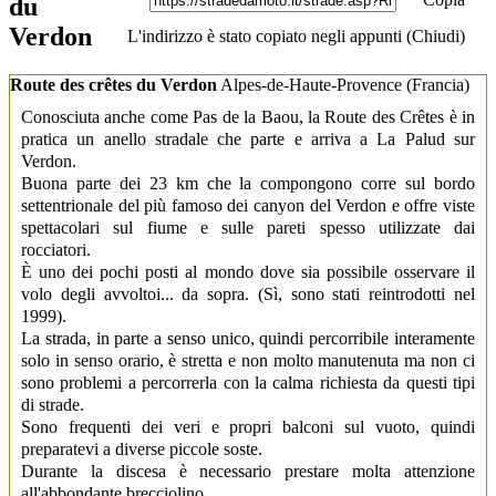
du
Verdon
L'indirizzo è stato copiato negli appunti (
Chiudi
)
Route des crêtes du Verdon
Alpes-de-Haute-Provence
(Francia)
Conosciuta anche come Pas de la Baou, la Route des Crêtes è in
pratica un anello stradale che parte e arriva a La Palud sur
Verdon.
Buona parte dei 23 km che la compongono corre sul bordo
settentrionale del più famoso dei canyon del Verdon e offre viste
spettacolari sul fiume e sulle pareti spesso utilizzate dai
rocciatori.
È uno dei pochi posti al mondo dove sia possibile osservare il
volo degli avvoltoi... da sopra. (Sì, sono stati reintrodotti nel
1999).
La strada, in parte a senso unico, quindi percorribile interamente
solo in senso orario, è stretta e non molto manutenuta ma non ci
sono problemi a percorrerla con la calma richiesta da questi tipi
di strade.
Sono frequenti dei veri e propri balconi sul vuoto, quindi
preparatevi a diverse piccole soste.
Durante la discesa è necessario prestare molta attenzione
all'abbondante brecciolino.