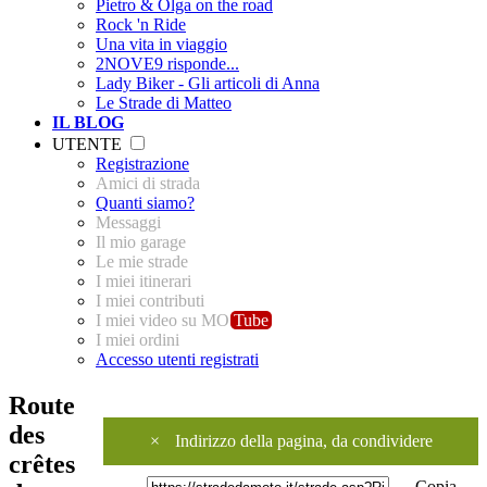
Pietro & Olga on the road
Rock 'n Ride
Una vita in viaggio
2NOVE9 risponde...
Lady Biker - Gli articoli di Anna
Le Strade di Matteo
IL BLOG
UTENTE
Registrazione
Amici di strada
Quanti siamo?
Messaggi
Il mio garage
Le mie strade
I miei itinerari
I miei contributi
I miei video su MO
Tube
I miei ordini
Accesso utenti registrati
Route
des
×
Indirizzo della pagina, da condividere
crêtes
Copia