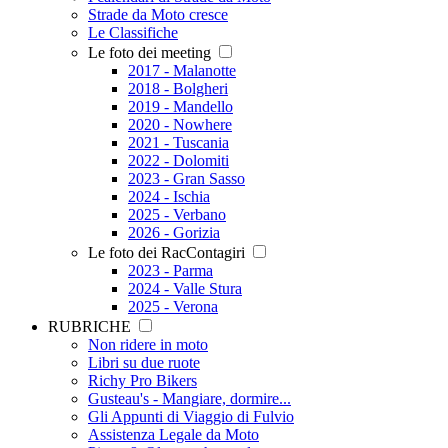
Strade da Moto cresce
Le Classifiche
Le foto dei meeting
2017 - Malanotte
2018 - Bolgheri
2019 - Mandello
2020 - Nowhere
2021 - Tuscania
2022 - Dolomiti
2023 - Gran Sasso
2024 - Ischia
2025 - Verbano
2026 - Gorizia
Le foto dei RacContagiri
2023 - Parma
2024 - Valle Stura
2025 - Verona
RUBRICHE
Non ridere in moto
Libri su due ruote
Richy Pro Bikers
Gusteau's - Mangiare, dormire...
Gli Appunti di Viaggio di Fulvio
Assistenza Legale da Moto