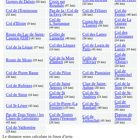
Gorges de Daluis
Croix sur
(50 km)
(33 km)
(46 km)
Roudule
(47 km)
Col de l'Espinouse
Pas de la / Col de
Col de Félines
Col du
la Faye
Ferrier
(33 km)
(38 km)
(38 km)
(40 km)
Col de
Col de La
Corniche de
Col d'Illoire
L'Auriasque
Grange
(9 km)
L'Estérel
(56 km)
(44 km)
(20 km)
Col des
Route du Lac de Saint-
Collet de
Col des Lattes
Lentisques
Cassien (D38)
Larmelle
(41 km)
(48 km)
(30 km)
(54 km)
Col des Lèques
Col de Logis de
Col de
Col de la Léque
(37 km)
Paris
Luens
(14 km)
(45 km)
(19 km)
Col de
Col de la Mort
Colle de
l'Orme
Route de Mons
(29 km)
d'Imbert
l'Olivier
(Digne)
(49 km)
(9 km)
(33 km)
Col de
Col de Pierre Basse
Col du Pilon
Col de Pinpinier
Puimichel
(30 km)
(42 km)
(38 km)
(38 km)
Col de Saint
Clue de Saint-
Col de la
Col de Robines
(24 km)
Arnoux
Auban
Sine
(24 km)
(30 km)
(39 km)
Col de St
Col de St-
Col de St-
Col de Siron
(16 km)
Barnabé
Andrieu
Jurs
(24 km)
(21 km)
(20 km)
Col de
Col St-Pierre (La
Col de St-
Col St-Léger
Testanier
(45 km)
Ferrière)
Raphaël
(29 km)
(49 km)
(45 km)
Pas de Tous Vents / les
Col de Toutes
Plateau de
Col de
Clues de Gréolières
Aures (Vergons)
Valensole
Trébuchet
(41 km)
(43 km)
(26 km)
(28 km)
Col de Valferrière
(29 km)
Le distanze sono calcolate in
linea d'aria
.