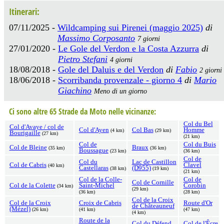
Itinerari:
07/11/2025 -
Wildcamping sui Pirenei (maggio 2025)
di
Massimo Corposanto
7 giorni
27/01/2020 -
Le Gole del Verdon e la Costa Azzurra
di
Pietro Stefani
4 giorni
18/08/2018 -
Gole del Daluis e del Verdon
di
Fabio
2 giorni
18/06/2018 -
Scorribanda provenzale - giorno 4
di
Mario
Giachino
Meno di un giorno
Ci sono altre 65 Strade da Moto nelle vicinanze:
Col du Bel
Col d'Avaye / col de
Col d'Ayen
Col Bas
Homme
(4 km)
(29 km)
Bourigaille
(27 km)
(21 km)
Col de
Col du Buis
Col de Bleine
Braux
(35 km)
(36 km)
Boussague
(23 km)
(36 km)
Col de
Col du
Lac de Castillon
Col de Cabris
Clavel
(40 km)
Castellaras
(D955)
(38 km)
(19 km)
(21 km)
Col de la Colle-
Col de
Col de Cornille
Col de la Colette
Saint-Michel
Corobin
(34 km)
(29 km)
(36 km)
(28 km)
Col de la Croix
Col de la Croix
Croix de Cabris
Route d'Or
de Châteauneuf
(Mézel)
(26 km)
(41 km)
(47 km)
(4 km)
Route de la
Col du Défend
Col de l'Êcre