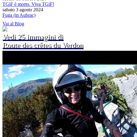
TGiF è morto. Viva TGiF!
sabato 3 agosto 2024
Fuga (in Aubrac)
Vai al Blog
Vedi 25 immagini di
Route des crêtes du Verdon