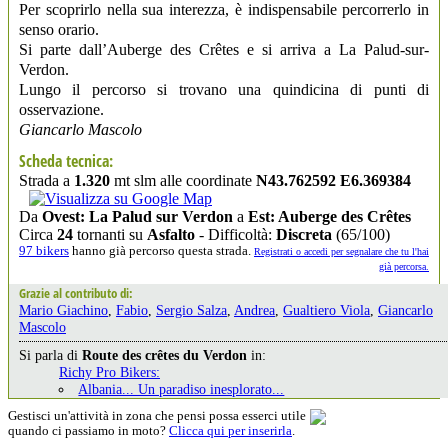
Per scoprirlo nella sua interezza, è indispensabile percorrerlo in
senso orario.
Si parte dall’Auberge des Crêtes e si arriva a La Palud-sur-
Verdon.
Lungo il percorso si trovano una quindicina di punti di
osservazione.
Giancarlo Mascolo
Scheda tecnica:
Strada a
1.320
mt slm alle coordinate
N43.762592 E6.369384
Da
Ovest: La Palud sur Verdon
a
Est: Auberge des Crêtes
Circa
24
tornanti su
Asfalto
- Difficoltà:
Discreta
(65/100)
97 bikers
hanno già percorso questa strada.
Registrati o accedi per segnalare che tu l'hai
già percorsa.
Grazie al contributo di:
Mario Giachino
,
Fabio
,
Sergio Salza
,
Andrea
,
Gualtiero Viola
,
Giancarlo
Mascolo
Si parla di
Route des crêtes du Verdon
in:
Richy Pro Bikers:
Albania... Un paradiso inesplorato...
Gestisci un'attività in zona che pensi possa esserci utile
quando ci passiamo in moto?
Clicca qui per inserirla
.