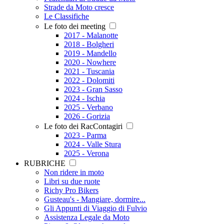
Strade da Moto cresce
Le Classifiche
Le foto dei meeting
2017 - Malanotte
2018 - Bolgheri
2019 - Mandello
2020 - Nowhere
2021 - Tuscania
2022 - Dolomiti
2023 - Gran Sasso
2024 - Ischia
2025 - Verbano
2026 - Gorizia
Le foto dei RacContagiri
2023 - Parma
2024 - Valle Stura
2025 - Verona
RUBRICHE
Non ridere in moto
Libri su due ruote
Richy Pro Bikers
Gusteau's - Mangiare, dormire...
Gli Appunti di Viaggio di Fulvio
Assistenza Legale da Moto