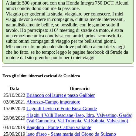
Atlantic 500 sprint ora con una Honda Integra 750 DCT. Alcuni
amici condividono con me la passione.
Viaggio per godermi la strada, viaggiare per conoscere. I miei
viaggi devono essere in compagnia, culturalmente interessanti,
naturalisticamente belli e, se possibile, con le gambe sotto il
tavolo. Ho partecipato al 6° meeting di strade da moto, è stata
una emozione unica condivisa con amici, prima sconosciuti e
subito ottimi compagni di viaggio per tre bellissimi giorni.
Mi sono creato un piccolo sito dove pubblico alcuni dei viaggi
che ho fatto, se ho tempo; leggo le pagine facebook di Strade da
moto e dal sito prendo spunto per i miei viaggi.
Ecco gli ultimi itinerari caricati da Gualtiero
Data
Itinerario
25/10/2022
Briancon col lauret e passo Galibier
02/06/2021
Abruzzo-Campo imperatore
15/08/2020
Lago di Levico e Forte Busa Grande
4 laghi 4 Valli Bresciane (Iseo, Idro, Valvestino, Garda)
29/06/2020
(Val Camonica, Val Trompia, Val Sabbia, Valvestino)
03/10/2019
Bagolino - Ponte Caffaro variante
25/09/2019
lago d'iseo - Santa maria del Giogo da Sulzano