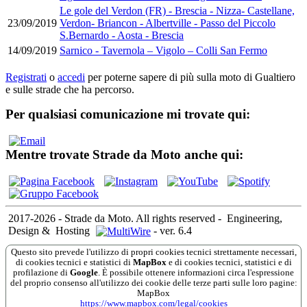
Le gole del Verdon (FR) - Brescia - Nizza- Castellane,
23/09/2019
Verdon- Briancon - Albertville - Passo del Piccolo
S.Bernardo - Aosta - Brescia
14/09/2019
Sarnico - Tavernola – Vigolo – Colli San Fermo
Registrati
o
accedi
per poterne sapere di più sulla moto di Gualtiero
e sulle strade che ha percorso.
Per qualsiasi comunicazione mi trovate qui:
Mentre trovate Strade da Moto anche qui:
2017-2026 - Strade da Moto. All rights reserved
-
Engineering,
Design &
Hosting
-
ver. 6.4
Questo sito prevede l'utilizzo di propri cookies tecnici strettamente necessari,
di cookies tecnici e statistici di
MapBox
e di cookies tecnici, statistici e di
profilazione di
Google
. È possibile ottenere informazioni circa l'espressione
del proprio consenso all'utilizzo dei cookie delle terze parti sulle loro pagine:
MapBox
https://www.mapbox.com/legal/cookies