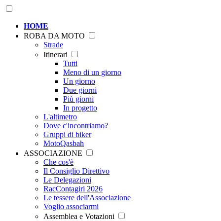
HOME
ROBA DA MOTO
Strade
Itinerari
Tutti
Meno di un giorno
Un giorno
Due giorni
Più giorni
In progetto
L'altimetro
Dove c'incontriamo?
Gruppi di biker
MotoQasbah
ASSOCIAZIONE
Che cos'è
Il Consiglio Direttivo
Le Delegazioni
RacContagiri 2026
Le tessere dell'Associazione
Voglio associarmi
Assemblea e Votazioni