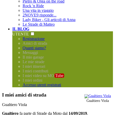
Pietro & Olga on the road
Rock 'n Ride
Una vita in viaggio
2NOVE9 risponde...
Lady Biker - Gli articoli di Anna
Le Strade di Matteo
IL BLOG
UTENTE
Registrazione
Amici di strada
Quanti siamo?
Messaggi
Il mio garage
Le mie strade
I miei itinerari
I miei contributi
I miei video su MO
Tube
I miei ordini
Accesso utenti registrati
I miei amici di strada
Gualtiero Viola
Gualtiero Viola
Gualtiero
fa parte di
Strade da Moto
dal
14/09/2019
.