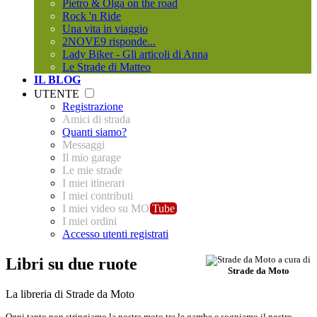
Pietro & Olga on the road
Rock 'n Ride
Una vita in viaggio
2NOVE9 risponde...
Lady Biker - Gli articoli di Anna
Le Strade di Matteo
IL BLOG
UTENTE
Registrazione
Amici di strada
Quanti siamo?
Messaggi
Il mio garage
Le mie strade
I miei itinerari
I miei contributi
I miei video su MO
Tube
I miei ordini
Accesso utenti registrati
Libri su due ruote
a cura di
Strade da Moto
La libreria di Strade da Moto
Ogni tanto non stringiamo la nostra moto tra le gambe e sogniamo il nostro