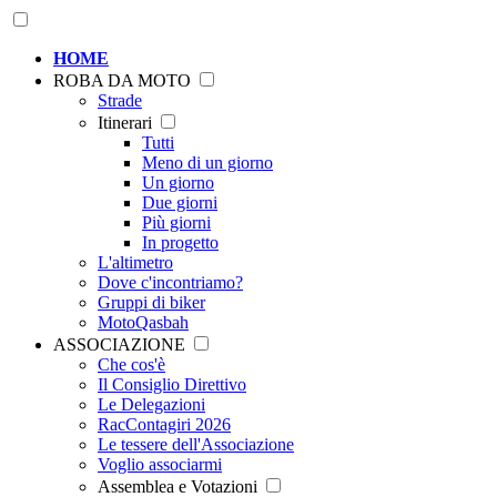
HOME
ROBA DA MOTO
Strade
Itinerari
Tutti
Meno di un giorno
Un giorno
Due giorni
Più giorni
In progetto
L'altimetro
Dove c'incontriamo?
Gruppi di biker
MotoQasbah
ASSOCIAZIONE
Che cos'è
Il Consiglio Direttivo
Le Delegazioni
RacContagiri 2026
Le tessere dell'Associazione
Voglio associarmi
Assemblea e Votazioni