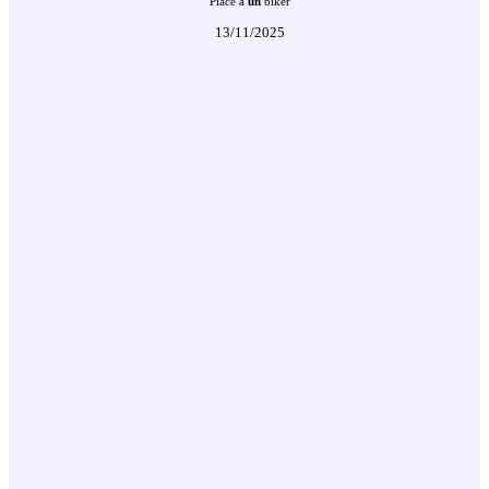
Piace a
un
biker
13/11/2025