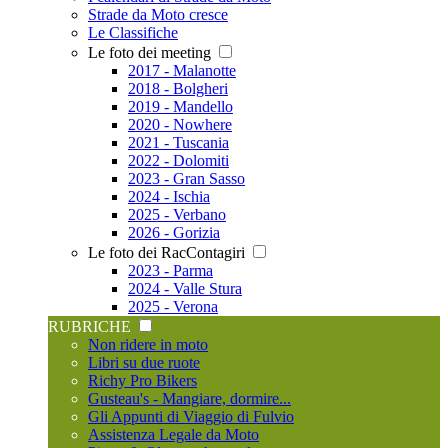
Strade da Moto cresce
Le Classifiche
Le foto dei meeting
2017 - Malanotte
2018 - Bolgheri
2019 - Mandello
2020 - Nowhere
2021 - Tuscania
2022 - Dolomiti
2023 - Gran Sasso
2024 - Ischia
2025 - Verbano
2026 - Gorizia
Le foto dei RacContagiri
2023 - Parma
2024 - Valle Stura
2025 - Verona
RUBRICHE
Non ridere in moto
Libri su due ruote
Richy Pro Bikers
Gusteau's - Mangiare, dormire...
Gli Appunti di Viaggio di Fulvio
Assistenza Legale da Moto