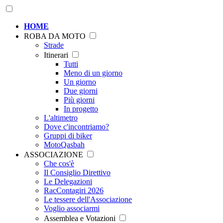
HOME
ROBA DA MOTO
Strade
Itinerari
Tutti
Meno di un giorno
Un giorno
Due giorni
Più giorni
In progetto
L'altimetro
Dove c'incontriamo?
Gruppi di biker
MotoQasbah
ASSOCIAZIONE
Che cos'è
Il Consiglio Direttivo
Le Delegazioni
RacContagiri 2026
Le tessere dell'Associazione
Voglio associarmi
Assemblea e Votazioni