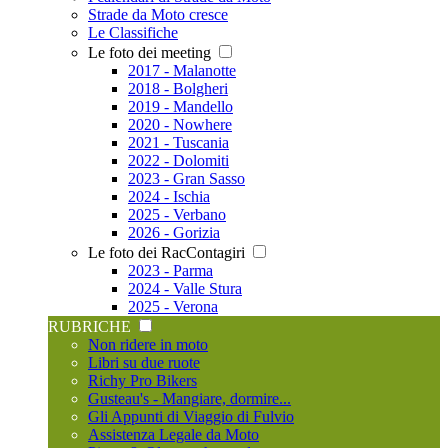
Strade da Moto cresce
Le Classifiche
Le foto dei meeting
2017 - Malanotte
2018 - Bolgheri
2019 - Mandello
2020 - Nowhere
2021 - Tuscania
2022 - Dolomiti
2023 - Gran Sasso
2024 - Ischia
2025 - Verbano
2026 - Gorizia
Le foto dei RacContagiri
2023 - Parma
2024 - Valle Stura
2025 - Verona
RUBRICHE
Non ridere in moto
Libri su due ruote
Richy Pro Bikers
Gusteau's - Mangiare, dormire...
Gli Appunti di Viaggio di Fulvio
Assistenza Legale da Moto