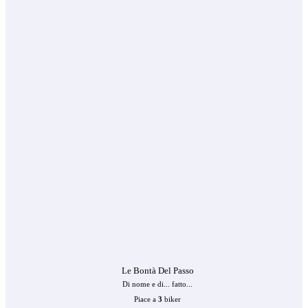
Le Bontà Del Passo
Di nome e di... fatto...
Piace a
3
biker