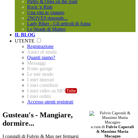
Pietro & Olga on the road
Rock 'n Ride
Una vita in viaggio
2NOVE9 risponde...
Lady Biker - Gli articoli di Anna
Le Strade di Matteo
IL BLOG
UTENTE
Registrazione
Amici di strada
Quanti siamo?
Messaggi
Il mio garage
Le mie strade
I miei itinerari
I miei contributi
I miei video su MO
Tube
I miei ordini
Accesso utenti registrati
Gusteau's - Mangiare,
dormire...
a cura di
Fulvio Caporali
& Massimo Maria
I consigli di Fulvio & Max per fermarsi
Macagno