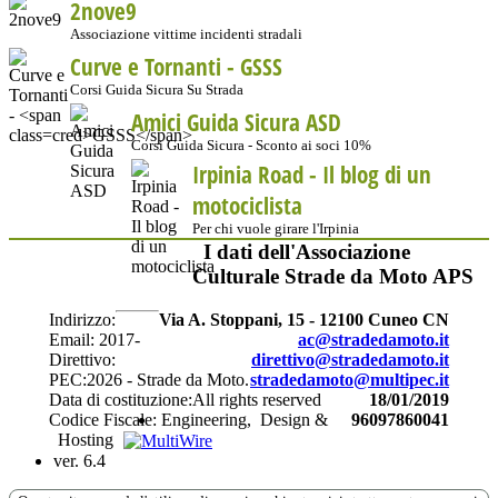
2nove9
Associazione vittime incidenti stradali
Curve e Tornanti -
GSSS
Corsi Guida Sicura Su Strada
Amici Guida Sicura ASD
Corsi Guida Sicura - Sconto ai soci 10%
Irpinia Road - Il blog di un
motociclista
Per chi vuole girare l'Irpinia
I dati dell'Associazione
Culturale Strade da Moto APS
Indirizzo:
Via A. Stoppani, 15 - 12100 Cuneo CN
Email:
2017-
ac@stradedamoto.it
Direttivo:
direttivo@stradedamoto.it
PEC:
2026 - Strade da Moto.
stradedamoto@multipec.it
Data di costituzione:
All rights reserved
18/01/2019
Codice Fiscale:
Engineering,
Design &
96097860041
Hosting
ver. 6.4