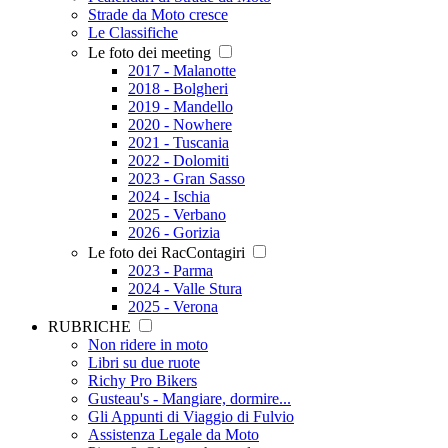
Strade da Moto cresce
Le Classifiche
Le foto dei meeting
2017 - Malanotte
2018 - Bolgheri
2019 - Mandello
2020 - Nowhere
2021 - Tuscania
2022 - Dolomiti
2023 - Gran Sasso
2024 - Ischia
2025 - Verbano
2026 - Gorizia
Le foto dei RacContagiri
2023 - Parma
2024 - Valle Stura
2025 - Verona
RUBRICHE
Non ridere in moto
Libri su due ruote
Richy Pro Bikers
Gusteau's - Mangiare, dormire...
Gli Appunti di Viaggio di Fulvio
Assistenza Legale da Moto