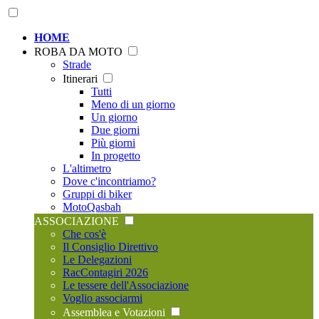
HOME
ROBA DA MOTO
Strade
Itinerari
Tutti
Meno di un giorno
Un giorno
Due giorni
Più giorni
In progetto
L'altimetro
Dove c'incontriamo?
Gruppi di biker
MotoQasbah
ASSOCIAZIONE
Che cos'è
Il Consiglio Direttivo
Le Delegazioni
RacContagiri 2026
Le tessere dell'Associazione
Voglio associarmi
Assemblea e Votazioni