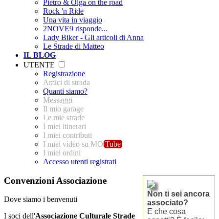
Pietro & Olga on the road
Rock 'n Ride
Una vita in viaggio
2NOVE9 risponde...
Lady Biker - Gli articoli di Anna
Le Strade di Matteo
IL BLOG
UTENTE
Registrazione
Amici di strada
Quanti siamo?
Messaggi
Il mio garage
Le mie strade
I miei itinerari
I miei contributi
I miei video su MO
Tube
I miei ordini
Accesso utenti registrati
Convenzioni Associazione
Non ti sei ancora
Dove siamo i benvenuti
associato?
E che cosa
I soci dell'
Associazione Culturale
Strade