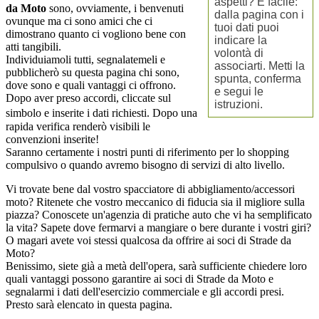
aspetti? È facile:
da Moto
sono, ovviamente, i benvenuti
dalla pagina con i
ovunque ma ci sono amici che ci
tuoi dati puoi
dimostrano quanto ci vogliono bene con
indicare la
atti tangibili.
volontà di
Individuiamoli tutti, segnalatemeli e
associarti. Metti la
pubblicherò su questa pagina chi sono,
spunta, conferma
dove sono e quali vantaggi ci offrono.
e segui le
Dopo aver preso accordi, cliccate sul
istruzioni.
simbolo
e inserite i dati richiesti. Dopo una
rapida verifica renderò visibili le
convenzioni inserite!
Saranno certamente i nostri punti di riferimento per lo shopping
compulsivo o quando avremo bisogno di servizi di alto livello.
Vi trovate bene dal vostro spacciatore di abbigliamento/accessori
moto? Ritenete che vostro meccanico di fiducia sia il migliore sulla
piazza? Conoscete un'agenzia di pratiche auto che vi ha semplificato
la vita? Sapete dove fermarvi a mangiare o bere durante i vostri giri?
O magari avete voi stessi qualcosa da offrire ai soci di
Strade da
Moto
?
Benissimo, siete già a metà dell'opera, sarà sufficiente chiedere loro
quali vantaggi possono garantire ai soci di Strade da Moto e
segnalarmi i dati dell'esercizio commerciale e gli accordi presi.
Presto sarà elencato in questa pagina.