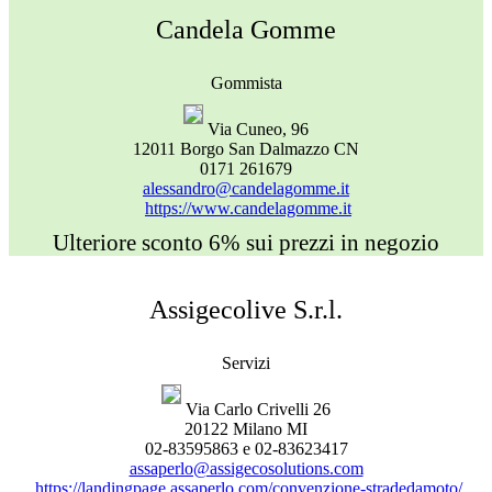
Candela Gomme
Gommista
Via Cuneo, 96
12011 Borgo San Dalmazzo CN
0171 261679
alessandro@candelagomme.it
https://www.candelagomme.it
Ulteriore sconto 6% sui prezzi in negozio
Assigecolive S.r.l.
Servizi
Via Carlo Crivelli 26
20122 Milano MI
02-83595863 e 02-83623417
assaperlo@assigecosolutions.com
https://landingpage.assaperlo.com/convenzione-stradedamoto/