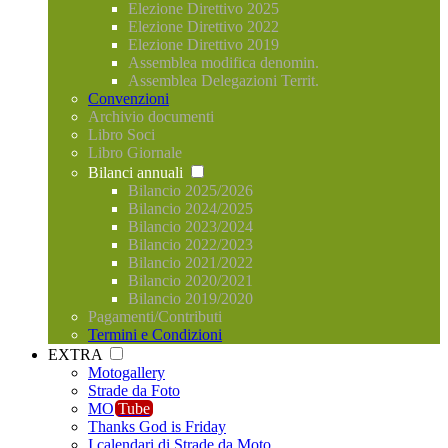
Elezione Direttivo 2025
Elezione Direttivo 2022
Elezione Direttivo 2019
Assemblea modifica denomin.
Assemblea Delegazioni Territ.
Convenzioni
Archivio documenti
Libro Soci
Libro Giornale
Bilanci annuali
Bilancio 2025/2026
Bilancio 2024/2025
Bilancio 2023/2024
Bilancio 2022/2023
Bilancio 2021/2022
Bilancio 2020/2021
Bilancio 2019/2020
Pagamenti/Contributi
Termini e Condizioni
EXTRA
Motogallery
Strade da Foto
MO
Tube
Thanks God is Friday
I calendari di Strade da Moto