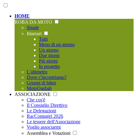
HOME
ROBA DA MOTO
Strade
Itinerari
Tutti
Meno di un giorno
Un giorno
Due giorni
Più giorni
In progetto
L'altimetro
Dove c'incontriamo?
Gruppi di biker
MotoQasbah
ASSOCIAZIONE
Che cos'è
Il Consiglio Direttivo
Le Delegazioni
RacContagiri 2026
Le tessere dell'Associazione
Voglio associarmi
Assemblea e Votazioni