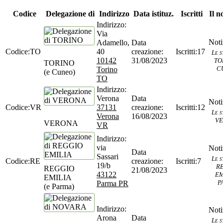
Codice
Delegazione di
Indirizzo
Data istituz.
Iscritti
Il no
Via
Adamello,
TO
40
17
Le s
10142
31/08/2023
TO
TORINO
C
Torino
(e Cuneo)
TO
Verona
VR
37131
12
Le s
Verona
16/08/2023
V
VERONA
VR
via
Sassari
Le s
RE
7
19/b
R
REGGIO
21/08/2023
43122
EM
EMILIA
P
Parma PR
(e Parma)
Arona
Le s