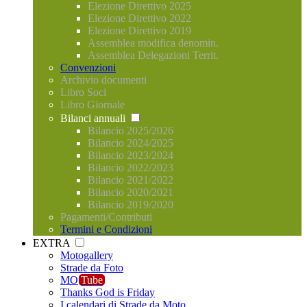
Elezione Direttivo 2025
Elezione Direttivo 2022
Elezione Direttivo 2019
Assemblea modifica denomin.
Assemblea Delegazioni Territ.
Convenzioni
Archivio documenti
Libro Soci
Libro Giornale
Bilanci annuali
Bilancio 2025/2026
Bilancio 2024/2025
Bilancio 2023/2024
Bilancio 2022/2023
Bilancio 2021/2022
Bilancio 2020/2021
Bilancio 2019/2020
Pagamenti/Contributi
Termini e Condizioni
EXTRA
Motogallery
Strade da Foto
MO
Tube
Thanks God is Friday
I calendari di Strade da Moto