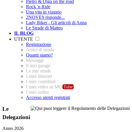
Pietro & Olga on the road
Rock 'n Ride
Una vita in viaggio
2NOVE9 risponde...
Lady Biker - Gli articoli di Anna
Le Strade di Matteo
IL BLOG
UTENTE
Registrazione
Amici di strada
Quanti siamo?
Messaggi
Il mio garage
Le mie strade
I miei itinerari
I miei contributi
I miei video su MO
Tube
I miei ordini
Accesso utenti registrati
Le
Delegazioni
Anno 2026