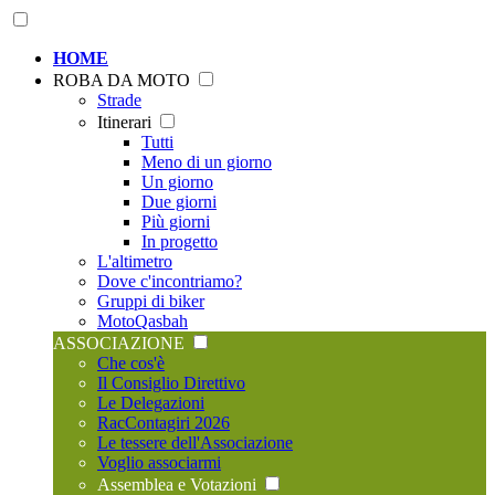
HOME
ROBA DA MOTO
Strade
Itinerari
Tutti
Meno di un giorno
Un giorno
Due giorni
Più giorni
In progetto
L'altimetro
Dove c'incontriamo?
Gruppi di biker
MotoQasbah
ASSOCIAZIONE
Che cos'è
Il Consiglio Direttivo
Le Delegazioni
RacContagiri 2026
Le tessere dell'Associazione
Voglio associarmi
Assemblea e Votazioni