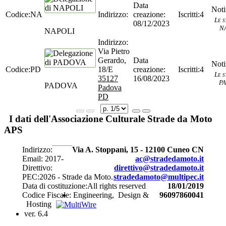
NA
4
Le s
08/12/2023
N
NAPOLI
Via Pietro
Gerardo,
PD
18/E
4
Le s
35127
16/08/2023
P
PADOVA
Padova
PD
I dati dell'Associazione Culturale Strade da Moto
APS
Indirizzo:
Via A. Stoppani, 15 - 12100 Cuneo CN
Email:
2017-
ac@stradedamoto.it
Direttivo:
direttivo@stradedamoto.it
PEC:
2026 - Strade da Moto.
stradedamoto@multipec.it
Data di costituzione:
All rights reserved
18/01/2019
Codice Fiscale:
Engineering,
Design &
96097860041
Hosting
ver. 6.4