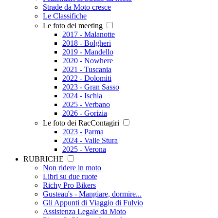
Strade da Moto cresce
Le Classifiche
Le foto dei meeting
2017 - Malanotte
2018 - Bolgheri
2019 - Mandello
2020 - Nowhere
2021 - Tuscania
2022 - Dolomiti
2023 - Gran Sasso
2024 - Ischia
2025 - Verbano
2026 - Gorizia
Le foto dei RacContagiri
2023 - Parma
2024 - Valle Stura
2025 - Verona
RUBRICHE
Non ridere in moto
Libri su due ruote
Richy Pro Bikers
Gusteau's - Mangiare, dormire...
Gli Appunti di Viaggio di Fulvio
Assistenza Legale da Moto