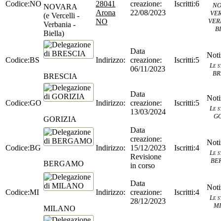
NO
28041
6
NO
NOVARA
Arona
22/08/2023
VER
(e Vercelli -
NO
VER
Verbania -
B
Biella)
BS
5
Le s
06/11/2023
BR
BRESCIA
GO
5
Le s
13/03/2024
GO
GORIZIA
BG
15/12/2023
4
Le s
Revisione
BE
BERGAMO
in corso
MI
4
Le s
28/12/2023
M
MILANO