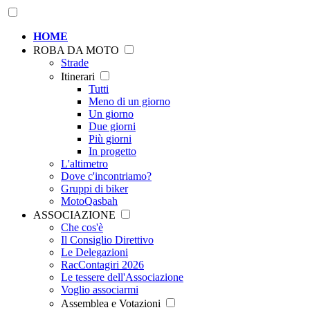
HOME
ROBA DA MOTO
Strade
Itinerari
Tutti
Meno di un giorno
Un giorno
Due giorni
Più giorni
In progetto
L'altimetro
Dove c'incontriamo?
Gruppi di biker
MotoQasbah
ASSOCIAZIONE
Che cos'è
Il Consiglio Direttivo
Le Delegazioni
RacContagiri 2026
Le tessere dell'Associazione
Voglio associarmi
Assemblea e Votazioni