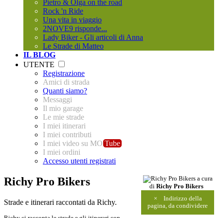
Pietro & Olga on the road
Rock 'n Ride
Una vita in viaggio
2NOVE9 risponde...
Lady Biker - Gli articoli di Anna
Le Strade di Matteo
IL BLOG
UTENTE
Registrazione
Amici di strada
Quanti siamo?
Messaggi
Il mio garage
Le mie strade
I miei itinerari
I miei contributi
I miei video su MO
Tube
I miei ordini
Accesso utenti registrati
Richy Pro Bikers
a cura
di
Richy Pro Bikers
×
Indirizzo della
Strade e itinerari raccontati da Richy.
pagina, da condividere
Richy ci racconta le strade e gli itinerari con