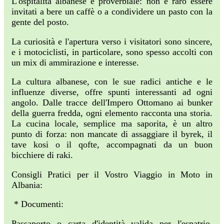
L'ospitalità albanese è proverbiale: non è raro essere
invitati a bere un caffè o a condividere un pasto con la
gente del posto.
La curiosità e l'apertura verso i visitatori sono sincere,
e i motociclisti, in particolare, sono spesso accolti con
un mix di ammirazione e interesse.
La cultura albanese, con le sue radici antiche e le
influenze diverse, offre spunti interessanti ad ogni
angolo. Dalle tracce dell'Impero Ottomano ai bunker
della guerra fredda, ogni elemento racconta una storia.
La cucina locale, semplice ma saporita, è un altro
punto di forza: non mancate di assaggiare il byrek, il
tave kosi o il qofte, accompagnati da un buon
bicchiere di raki.
Consigli Pratici per il Vostro Viaggio in Moto in
Albania:
* Documenti:
Passaporto o carta d'identità valida per l'espatrio,