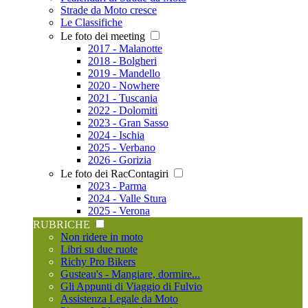
Strade da Moto cresce
Le Classifiche
Le foto dei meeting
2017 - Malanotte
2018 - Bolgheri
2019 - Mandello
2020 - Nowhere
2021 - Tuscania
2022 - Dolomiti
2023 - Gran Sasso
2024 - Ischia
2025 - Verbano
2026 - Gorizia
Le foto dei RacContagiri
2023 - Parma
2024 - Valle Stura
2025 - Verona
RUBRICHE
Non ridere in moto
Libri su due ruote
Richy Pro Bikers
Gusteau's - Mangiare, dormire...
Gli Appunti di Viaggio di Fulvio
Assistenza Legale da Moto