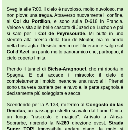
Sveglia alle 7:00. Il cielo è nuvoloso, molto nuvoloso, ma
non piove: una tregua. Attraverso nuovamente il confine,
al
Col du Portillon
, e sono sulla D-618 in Francia.
Veloce visita alle belle cascate di Juzed de Luchon e poi
si sale per il
Col de Peyresourde
. Mi butto in uno
sterrato alla ricerca della Tour de Moulor, ma mi perdo
nella boscaglia. Desisto, rientro nell'itinerario e salgo sul
Col d’Azet
, un punto molto panoramico che, purtroppo, il
cielo coperto limita.
Prendo il tunnel di
Bielsa-Aragnouet
, che mi riporta in
Spagna. E qui accade il miracolo: il cielo è
completamente limpido, neanche una nuvola! I Pirenei
sono una vera barriera per le nuvole, la parte spagnola è
decisamente più soleggiata e secca.
Scendendo per la A-138, mi fermo al
Congosto de las
Devotas
, un passaggio stretto scavato dal fiume Cinca,
un luogo "nascosto e magico". Arrivato a Aínsa-
Sobrarbe, riprendo la
N-260
direzione ovest.
Strada
Super TOP!
Impossibile andare piano, la moto si