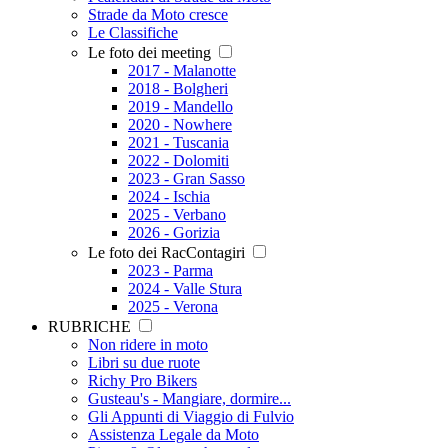
Strade da Moto cresce
Le Classifiche
Le foto dei meeting
2017 - Malanotte
2018 - Bolgheri
2019 - Mandello
2020 - Nowhere
2021 - Tuscania
2022 - Dolomiti
2023 - Gran Sasso
2024 - Ischia
2025 - Verbano
2026 - Gorizia
Le foto dei RacContagiri
2023 - Parma
2024 - Valle Stura
2025 - Verona
RUBRICHE
Non ridere in moto
Libri su due ruote
Richy Pro Bikers
Gusteau's - Mangiare, dormire...
Gli Appunti di Viaggio di Fulvio
Assistenza Legale da Moto