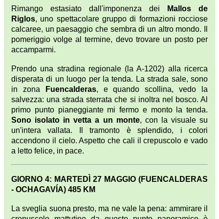
Rimango estasiato dall'imponenza dei
Mallos de
Riglos
, uno spettacolare gruppo di formazioni rocciose
calcaree, un paesaggio che sembra di un altro mondo. Il
pomeriggio volge al termine, devo trovare un posto per
accamparmi.
Prendo una stradina regionale (la A-1202) alla ricerca
disperata di un luogo per la tenda. La strada sale, sono
in zona
Fuencalderas
, e quando scollina, vedo la
salvezza: una strada sterrata che si inoltra nel bosco. Al
primo punto pianeggiante mi fermo e monto la tenda.
Sono isolato in vetta a un monte
, con la visuale su
un'intera vallata. Il tramonto è splendido, i colori
accendono il cielo. Aspetto che cali il crepuscolo e vado
a letto felice, in pace.
GIORNO 4: MARTEDÌ 27 MAGGIO (FUENCALDERAS
- OCHAGAVÍA) 485 KM
La sveglia suona presto, ma ne vale la pena: ammirare il
crepuscolo mattutino da questo punto panoramico è