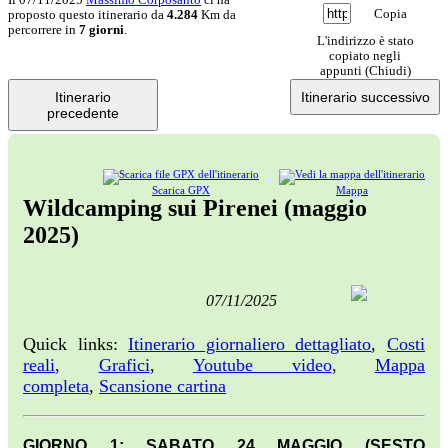
Copia
proposto questo itinerario da
4.284
Km da
percorrere in
7 giorni
.
L'indirizzo è stato
copiato negli
appunti (
Chiudi
)
Itinerario
Itinerario successivo
precedente
Scarica GPX
Mappa
Wildcamping sui Pirenei (maggio
2025)
07/11/2025
Quick links:
Itinerario giornaliero dettagliato
,
Costi
reali
,
Grafici
,
Youtube video
,
Mappa
completa
,
Scansione cartina
GIORNO 1: SABATO 24 MAGGIO (SESTO