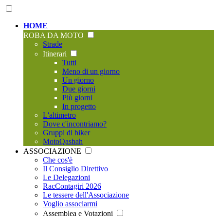
HOME
ROBA DA MOTO
Strade
Itinerari
Tutti
Meno di un giorno
Un giorno
Due giorni
Più giorni
In progetto
L'altimetro
Dove c'incontriamo?
Gruppi di biker
MotoQasbah
ASSOCIAZIONE
Che cos'è
Il Consiglio Direttivo
Le Delegazioni
RacContagiri 2026
Le tessere dell'Associazione
Voglio associarmi
Assemblea e Votazioni