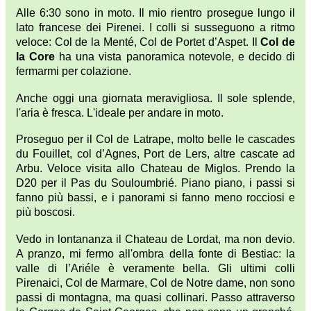
Alle 6:30 sono in moto. Il mio rientro prosegue lungo il
lato francese dei Pirenei. I colli si susseguono a ritmo
veloce: Col de la Menté, Col de Portet d’Aspet. Il
Col de
la Core
ha una vista panoramica notevole, e decido di
fermarmi per colazione.
Anche oggi una giornata meravigliosa. Il sole splende,
l'aria è fresca. L'ideale per andare in moto.
Proseguo per il Col de Latrape, molto belle le cascades
du Fouillet, col d’Agnes, Port de Lers, altre cascate ad
Arbu. Veloce visita allo Chateau de Miglos. Prendo la
D20 per il Pas du Souloumbrié. Piano piano, i passi si
fanno più bassi, e i panorami si fanno meno rocciosi e
più boscosi.
Vedo in lontananza il Chateau de Lordat, ma non devio.
A pranzo, mi fermo all'ombra della fonte di Bestiac: la
valle di l’Ariéle è veramente bella. Gli ultimi colli
Pirenaici, Col de Marmare, Col de Notre dame, non sono
passi di montagna, ma quasi collinari. Passo attraverso