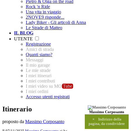
Pietro & Olga on the road
Rock 'n Ride
Una vita in viaggio
2NOVE9 risponde...
Lady Biker - Gli articoli di Anna
Le Strade di Matteo
IL BLOG
UTENTE
Registrazione
Amici di strada
Quanti siamo?
Messaggi
Il mio garage
Le mie strade
I miei itinerari
I miei contributi
I miei video su MO
Tube
I miei ordini
Accesso utenti registrati
Itinerario
Massimo Corposanto
×
Indirizzo della
proposto da
Massimo Corposanto
pagina, da condividere
Il 07/11/2025
Massimo Corposanto
ci ha