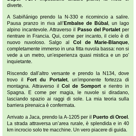
diverte.
A Sabiñánigo prendo la N-330 e ricomincio a salire.
Pausa pranzo in riva all’
Embalse de Búbal
, un lago
alpino incantevole. Attraverso il
Passo del Portalet
per
rientrare in Francia. Qui, come per incanto, il cielo è di
nuovo nuvoloso. Salgo al
Col de Marie-Blanque
,
completamente immerso in una fitta nuvola bassa: non si
vede a un metro, un'esperienza quasi mistica e un po'
inquietante.
Riscendo dall'altro versante e prendo la N134, dove
trovo il
Fort du Portalet
, un'imponente fortezza di
montagna. Attraverso il
Col de Somport
e rientro in
Spagna. E come per magia, le nuvole si diradano,
lasciando spazio ai raggi di sole. La mia teoria sulla
barriera pirenaica è confermata.
Arrivato a Jaca, prendo la A-1205 per il
Puerto di Oroel
.
La strada attraversa un’area rurale, è splendida e in 40
km incrocio solo tre macchine. Un vero piacere di guida.