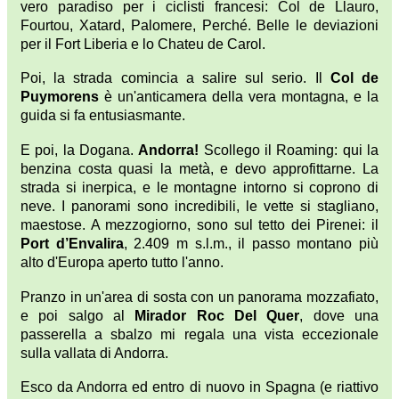
vero paradiso per i ciclisti francesi: Col de Llauro,
Fourtou, Xatard, Palomere, Perché. Belle le deviazioni
per il Fort Liberia e lo Chateu de Carol.
Poi, la strada comincia a salire sul serio. Il
Col de
Puymorens
è un'anticamera della vera montagna, e la
guida si fa entusiasmante.
E poi, la Dogana.
Andorra!
Scollego il Roaming: qui la
benzina costa quasi la metà, e devo approfittarne. La
strada si inerpica, e le montagne intorno si coprono di
neve. I panorami sono incredibili, le vette si stagliano,
maestose. A mezzogiorno, sono sul tetto dei Pirenei: il
Port d’Envalira
, 2.409 m s.l.m., il passo montano più
alto d'Europa aperto tutto l'anno.
Pranzo in un'area di sosta con un panorama mozzafiato,
e poi salgo al
Mirador Roc Del Quer
, dove una
passerella a sbalzo mi regala una vista eccezionale
sulla vallata di Andorra.
Esco da Andorra ed entro di nuovo in Spagna (e riattivo