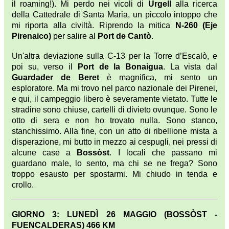
il roaming!). Mi perdo nei vicoli di
Urgell
alla ricerca
della Cattedrale di Santa Maria, un piccolo intoppo che
mi riporta alla civiltà. Riprendo la mitica
N-260 (Eje
Pirenaico)
per salire al
Port de Cantò
.
Un'altra deviazione sulla C-13 per la Torre d’Escalò, e
poi su, verso il
Port de la Bonaigua
. La vista dal
Guardader de Beret
è magnifica, mi sento un
esploratore. Ma mi trovo nel parco nazionale dei Pirenei,
e qui, il campeggio libero è severamente vietato. Tutte le
stradine sono chiuse, cartelli di divieto ovunque. Sono le
otto di sera e non ho trovato nulla. Sono stanco,
stanchissimo. Alla fine, con un atto di ribellione mista a
disperazione, mi butto in mezzo ai cespugli, nei pressi di
alcune case a
Bossòst
. I locali che passano mi
guardano male, lo sento, ma chi se ne frega? Sono
troppo esausto per spostarmi. Mi chiudo in tenda e
crollo.
GIORNO 3: LUNEDÌ 26 MAGGIO (BOSSÒST -
FUENCALDERAS) 466 KM