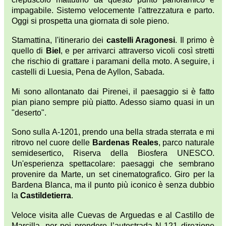
impagabile. Sistemo velocemente l'attrezzatura e parto.
Oggi si prospetta una giornata di sole pieno.
Stamattina, l'itinerario dei
castelli Aragonesi
. Il primo è
quello di
Biel
, e per arrivarci attraverso vicoli così stretti
che rischio di grattare i paramani della moto. A seguire, i
castelli di Luesia, Pena de Ayllon, Sabada.
Mi sono allontanato dai Pirenei, il paesaggio si è fatto
pian piano sempre più piatto. Adesso siamo quasi in un
"deserto".
Sono sulla A-1201, prendo una bella strada sterrata e mi
ritrovo nel cuore delle
Bardenas Reales
, parco naturale
semidesertico, Riserva della Biosfera UNESCO.
Un'esperienza spettacolare: paesaggi che sembrano
provenire da Marte, un set cinematografico. Giro per la
Bardena Blanca, ma il punto più iconico è senza dubbio
la
Castildetierra
.
Veloce visita alle Cuevas de Arguedas e al Castillo de
Marcilla, per poi prendere l’autostrada N-121 direzione