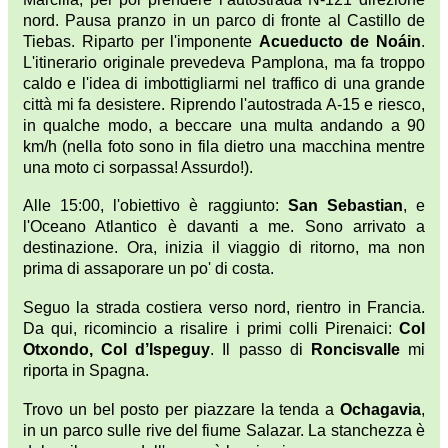
nord. Pausa pranzo in un parco di fronte al Castillo de
Tiebas. Riparto per l'imponente
Acueducto de Noáin
.
L'itinerario originale prevedeva Pamplona, ma fa troppo
caldo e l'idea di imbottigliarmi nel traffico di una grande
città mi fa desistere. Riprendo l'autostrada A-15 e riesco,
in qualche modo, a beccare una multa andando a 90
km/h (nella foto sono in fila dietro una macchina mentre
una moto ci sorpassa! Assurdo!).
Alle 15:00, l'obiettivo è raggiunto:
San Sebastian
, e
l'Oceano Atlantico è davanti a me. Sono arrivato a
destinazione. Ora, inizia il viaggio di ritorno, ma non
prima di assaporare un po' di costa.
Seguo la strada costiera verso nord, rientro in Francia.
Da qui, ricomincio a risalire i primi colli Pirenaici:
Col
Otxondo, Col d’Ispeguy
. Il passo di
Roncisvalle
mi
riporta in Spagna.
Trovo un bel posto per piazzare la tenda a
Ochagavia
,
in un parco sulle rive del fiume Salazar. La stanchezza è