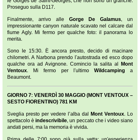
le Gorges de Saint-Georges, che non sono un granché.
Proseguo sulla D117.
Finalmente, arrivo alle
Gorge De Galamus
, un
impressionante canyon naturale scavato nel calcare dal
fiume Agly. Mi fermo per qualche foto: il panorama lo
merita.
Sono le 15:30. È ancora presto, decido di macinare
chilometri. A Narbona prendo l'autostrada ed esco dopo
qualche ora ad Avignone. Comincio la salita al
Mont
Ventoux
. Mi fermo per l'ultimo
Wildcamping
a
Beaumont.
GIORNO 7: VENERDÌ 30 MAGGIO (MONT VENTOUX –
SESTO FIORENTINO) 781 KM
Sveglia presto per vedere l’alba dal
Mont Ventoux
. Lo
spettacolo è
indescrivibile
, un peccato che i video siano
andati persi, ma la memoria è vivida.
Prima delle 7:00 sono già sulla vetta: un'esperienza