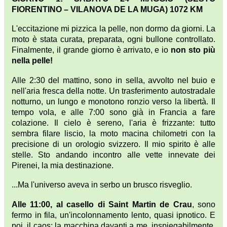
FIORENTINO – VILANOVA DE LA MUGA) 1072 KM
L'eccitazione mi pizzica la pelle, non dormo da giorni. La
moto è stata curata, preparata, ogni bullone controllato.
Finalmente, il grande giorno è arrivato, e io
non sto più
nella pelle!
Alle 2:30 del mattino, sono in sella, avvolto nel buio e
nell'aria fresca della notte. Un trasferimento autostradale
notturno, un lungo e monotono ronzio verso la libertà. Il
tempo vola, e alle 7:00 sono già in Francia a fare
colazione. Il cielo è sereno, l'aria è frizzante: tutto
sembra filare liscio, la moto macina chilometri con la
precisione di un orologio svizzero. Il mio spirito è alle
stelle. Sto andando incontro alle vette innevate dei
Pirenei, la mia destinazione.
...Ma l'universo aveva in serbo un brusco risveglio.
Alle 11:00, al casello di Saint Martin de Crau
, sono
fermo in fila, un'incolonnamento lento, quasi ipnotico. E
poi, il caos: la macchina davanti a me, inspiegabilmente,