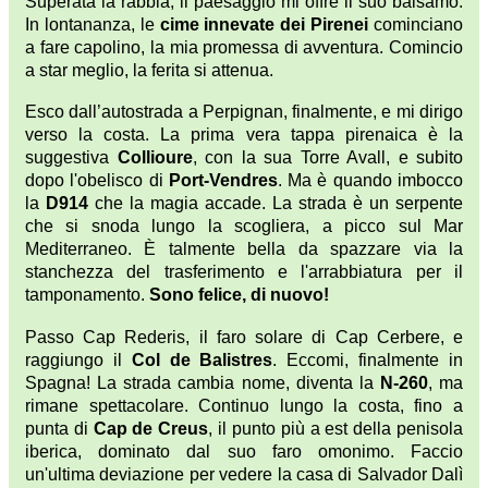
Superata la rabbia, il paesaggio mi offre il suo balsamo.
In lontananza, le
cime innevate dei Pirenei
cominciano
a fare capolino, la mia promessa di avventura. Comincio
a star meglio, la ferita si attenua.
Esco dall’autostrada a Perpignan, finalmente, e mi dirigo
verso la costa. La prima vera tappa pirenaica è la
suggestiva
Collioure
, con la sua Torre Avall, e subito
dopo l'obelisco di
Port-Vendres
. Ma è quando imbocco
la
D914
che la magia accade. La strada è un serpente
che si snoda lungo la scogliera, a picco sul Mar
Mediterraneo. È talmente bella da spazzare via la
stanchezza del trasferimento e l'arrabbiatura per il
tamponamento.
Sono felice, di nuovo!
Passo Cap Rederis, il faro solare di Cap Cerbere, e
raggiungo il
Col de Balistres
. Eccomi, finalmente in
Spagna! La strada cambia nome, diventa la
N-260
, ma
rimane spettacolare. Continuo lungo la costa, fino a
punta di
Cap de Creus
, il punto più a est della penisola
iberica, dominato dal suo faro omonimo. Faccio
un'ultima deviazione per vedere la casa di Salvador Dalì