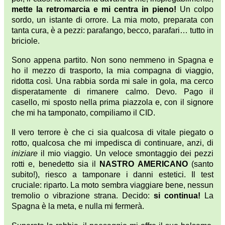
mette la retromarcia e mi centra in pieno!
Un colpo
sordo, un istante di orrore. La mia moto, preparata con
tanta cura, è a pezzi: parafango, becco, parafari… tutto in
briciole.
Sono appena partito. Non sono nemmeno in Spagna e
ho il mezzo di trasporto, la mia compagna di viaggio,
ridotta così. Una rabbia sorda mi sale in gola, ma cerco
disperatamente di rimanere calmo. Devo. Pago il
casello, mi sposto nella prima piazzola e, con il signore
che mi ha tamponato, compiliamo il CID.
Il vero terrore è che ci sia qualcosa di vitale piegato o
rotto, qualcosa che mi impedisca di continuare, anzi, di
iniziare
il mio viaggio. Un veloce smontaggio dei pezzi
rotti e, benedetto sia il
NASTRO AMERICANO
(santo
subito!), riesco a tamponare i danni estetici. Il test
cruciale: riparto. La moto sembra viaggiare bene, nessun
tremolio o vibrazione strana. Decido:
si continua!
La
Spagna è la meta, e nulla mi fermerà.