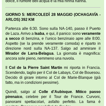
dolce, il rumore dell'acqua è la mia ninna nanna.
GIORNO 5: MERCOLEDÌ 28 MAGGIO (OCHAGAVÍA -
ARLOS) 392 KM
Partenza alle 6:30. Sono sulla NA-140, passo il Puerto
de Laza. Arrivo a
Isaba
, e qui, il panico: sono
veramente
a secco
di benzina, e l'unico benzinaio apre alle 8:00.
Aspetto (se la prende
veramente
comoda) e riparto in
direzione nord sulla NA-137. Salgo ad ammirare il
Mirador de Larra-Belagua
. La giornata è magnifica:
ancora sole pieno, nemmeno una nuvola.
Il
Col de la Pierre Saint Martin
mi riporta in Francia.
Scendendo, taglio per il Col de Labays, Col de Bouesou.
Decido di girare intorno al Col de Marie-Blanque (già
fatto, ma in condizioni pessime).
Quindi, salgo al
Colle d'Aubisque
.
Mitico passo
pirenaico
, celebre per il Tour de France. Curvoni,
panorami spettacolari, asfalto perfetto. La fama è