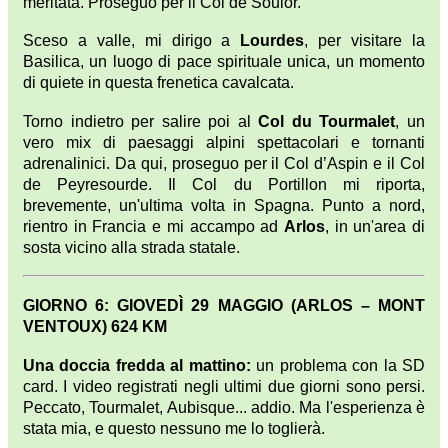
meritata. Proseguo per il Col de Soulor.
Sceso a valle, mi dirigo a
Lourdes
, per visitare la
Basilica, un luogo di pace spirituale unica, un momento
di quiete in questa frenetica cavalcata.
Torno indietro per salire poi al
Col du Tourmalet
, un
vero mix di paesaggi alpini spettacolari e tornanti
adrenalinici. Da qui, proseguo per il Col d’Aspin e il Col
de Peyresourde. Il Col du Portillon mi riporta,
brevemente, un'ultima volta in Spagna. Punto a nord,
rientro in Francia e mi accampo ad
Arlos
, in un'area di
sosta vicino alla strada statale.
GIORNO 6: GIOVEDÌ 29 MAGGIO (ARLOS – MONT
VENTOUX) 624 KM
Una doccia fredda al mattino:
un problema con la SD
card. I video registrati negli ultimi due giorni sono persi.
Peccato, Tourmalet, Aubisque... addio. Ma l'esperienza è
stata mia, e questo nessuno me lo toglierà.