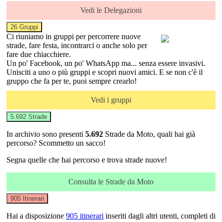
Vedi le Delegazioni
26 Gruppi
Ci riuniamo in gruppi per percorrere nuove
strade, fare festa, incontrarci o anche solo per
fare due chiacchiere.
Un po' Facebook, un po' WhatsApp ma... senza essere invasivi.
Unisciti a uno o più gruppi e scopri nuovi amici. E se non c'è il
gruppo che fa per te, puoi sempre crearlo!
Vedi i gruppi
5.692 Strade
In archivio sono presenti
5.692
Strade da Moto
, quali hai già
percorso? Scommetto un sacco!
Segna quelle che hai percorso e trova strade nuove!
Consulta le Strade da Moto
905 Itinerari
Hai a disposizione
905 itinerari
inseriti dagli altri utenti, completi di