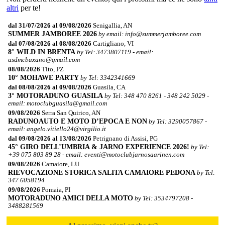
altri
per te!
dal 31/07/2026 al 09/08/2026
Senigallia, AN
SUMMER JAMBOREE 2026
by email: info@summerjamboree.com
dal 07/08/2026 al 08/08/2026
Cartigliano, VI
8° WILD IN BRENTA
by Tel: 3473807119 - email:
asdmcbaxano@gmail.com
08/08/2026
Tito, PZ
10° MOHAWE PARTY
by Tel: 3342341669
dal 08/08/2026 al 09/08/2026
Guasila, CA
3° MOTORADUNO GUASILA
by Tel: 348 470 8261 - 348 242 5029 -
email: motoclubguasila@gmail.com
09/08/2026
Serra San Quirico, AN
RADUNOAUTO E MOTO D’EPOCA E NON
by Tel: 3290057867 -
email: angelo.vitiello24@virgilio.it
dal 09/08/2026 al 13/08/2026
Petrignano di Assisi, PG
​45° GIRO DELL’UMBRIA & JARNO EXPERIENCE 2026!
by Tel:
+39 075 803 89 28 - email: eventi@motoclubjarnosaarinen.com
09/08/2026
Camaiore, LU
RIEVOCAZIONE STORICA SALITA CAMAIORE PEDONA
by Tel:
347 6058194
09/08/2026
Pomaia, PI
MOTORADUNO AMICI DELLA MOTO
by Tel: 3534797208 -
3488281569