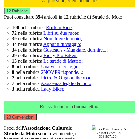
Al prossimo, vieni anche tu?
12 Rubriche
Puoi consultare
354
articoli in
12
rubriche di
Strade da Moto
:
100
nella rubrica
Rock 'n Ride
;
72
nella rubrica
Libri su due ruote
;
39
nella rubrica
Non ridere in moto
;
34
nella rubrica
Appunti di viaggio
;
34
nella rubrica
Gusteau's - Mangiare, dormire...
;
29
nella rubrica
Richy Pro Bikers
;
13
nella rubrica
Le strade di Matteo
;
8
nella rubrica
Una vita in viaggio
;
8
nella rubrica
2NOVE9 risponde...
;
7
nella rubrica
Pietro & Olga on the road
;
7
nella rubrica
Assistenza legale da moto
;
3
nella rubrica
Lady Biker
.
Rilassati con una buona lettura
23 Convenzioni
I soci dell'
Associazione Culturale
Bia Pietro Cavallo 5
Strade da Moto
sono, ovviamente, i
73100 Lecce LE
393 5971294