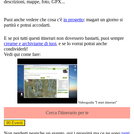
descrizioni, mappe, foto, GPX...
Puoi anche vedere che cosa c'è
in progetto
: magari un giorno si
partirà e potrai accodarti.
E se poi tutti questi itinerari non dovessero bastarti, puoi sempre
crearne e archiviarne di tuoi
, e se lo vorrai potrai anche
condividerli!
Vedi qui come fare:
Videoguida "I miei itinerari"
Cerca l'itinerario per te
90 Eventi
Non perderti neanche un evento, qui i prossimi ma ce ne sono
tanti