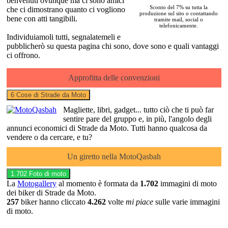
benvenuti ovunque ma ci sono amici
Sconto del 7% su tutta la
che ci dimostrano quanto ci vogliono
produzione sul sito o contattando
bene con atti tangibili.
tramite mail, social o
telefonicamente.
Individuiamoli tutti, segnalatemeli e
pubblicherò su questa pagina chi sono, dove sono e quali vantaggi
ci offrono.
Approfitta delle convenzioni
6 Cose di Strade da Moto
Magliette, libri, gadget... tutto ciò che ti può far
sentire pare del gruppo e, in più, l'angolo degli
annunci economici di
Strade da Moto
. Tutti hanno qualcosa da
vendere o da cercare, e tu?
Un giretto nella
Moto
Q
asbah
1.702 Foto di moto
La
Motogallery
al momento è formata da
1.702
immagini di moto
dei biker di
Strade da Moto
.
257
biker hanno cliccato
4.262
volte
mi piace
sulle varie immagini
di moto.