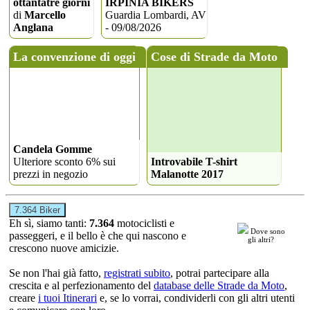
ottantatrè giorni
IRPINIA BIKERS
di
Marcello
Guardia Lombardi, AV
Anglana
- 09/08/2026
La convenzione di oggi
Cose di Strade da Moto
Candela Gomme
Ulteriore sconto 6% sui
Introvabile T-shirt
prezzi in negozio
Malanotte 2017
7.364 Biker
Eh sì, siamo tanti:
7.364
motociclisti e
Dove sono
passeggeri, e il bello è che qui nascono e
gli altri?
crescono nuove amicizie.
Se non l'hai già fatto,
registrati subito
, potrai partecipare alla
crescita e al perfezionamento del
database delle Strade da Moto
,
creare
i tuoi Itinerari
e, se lo vorrai, condividerli con gli altri utenti