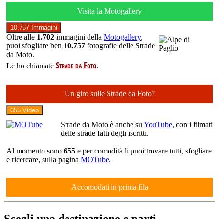
Visita la Motogallery
10.757 Immagini
Oltre alle
1.702
immagini della
Motogallery
,
puoi sfogliare ben
10.757
fotografie delle
Strade
da Moto
.
Strade da Foto
Le ho chiamate
.
Un giro sulle Strade da Foto?
655 Video
Strade da Moto è anche su
YouTube
, con i filmati
delle strade fatti degli iscritti.
Al momento sono
655
e per comodità li puoi trovare tutti, sfogliare
e ricercare, sulla pagina
MOTube
.
Accomodati in prima fila
Scegli una destinazione e parti