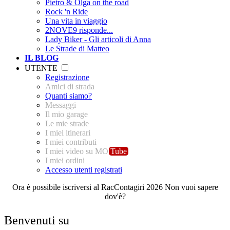
Pietro & Olga on the road
Rock 'n Ride
Una vita in viaggio
2NOVE9 risponde...
Lady Biker - Gli articoli di Anna
Le Strade di Matteo
IL BLOG
UTENTE
Registrazione
Amici di strada
Quanti siamo?
Messaggi
Il mio garage
Le mie strade
I miei itinerari
I miei contributi
I miei video su MO
Tube
I miei ordini
Accesso utenti registrati
Ora è possibile iscriversi al
Rac
C
ontagiri 2026
Non vuoi sapere
dov'è?
Benvenuti su