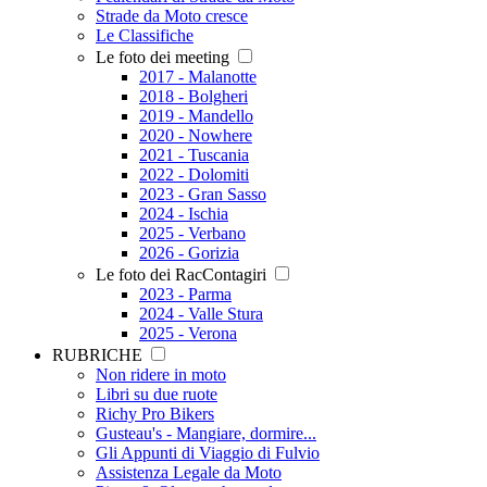
Strade da Moto cresce
Le Classifiche
Le foto dei meeting
2017 - Malanotte
2018 - Bolgheri
2019 - Mandello
2020 - Nowhere
2021 - Tuscania
2022 - Dolomiti
2023 - Gran Sasso
2024 - Ischia
2025 - Verbano
2026 - Gorizia
Le foto dei RacContagiri
2023 - Parma
2024 - Valle Stura
2025 - Verona
RUBRICHE
Non ridere in moto
Libri su due ruote
Richy Pro Bikers
Gusteau's - Mangiare, dormire...
Gli Appunti di Viaggio di Fulvio
Assistenza Legale da Moto