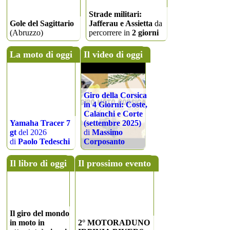
Strade militari:
Gole del Sagittario
Jafferau e Assietta
da
(Abruzzo)
percorrere in
2 giorni
La moto di oggi
Il video di oggi
Giro della Corsica
in 4 Giorni: Coste,
Calanchi e Corte
Yamaha Tracer 7
(settembre 2025)
gt
del 2026
di
Massimo
di
Paolo Tedeschi
Corposanto
Il libro di oggi
Il prossimo evento
Il giro del mondo
in moto in
2° MOTORADUNO