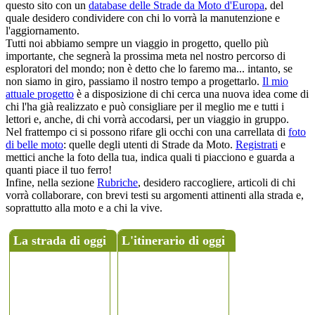
questo sito con un
database delle Strade da Moto d'Europa
, del
quale desidero condividere con chi lo vorrà la manutenzione e
l'aggiornamento.
Tutti noi abbiamo sempre un viaggio in progetto, quello più
importante, che segnerà la prossima meta nel nostro percorso di
esploratori del mondo; non è detto che lo faremo ma... intanto, se
non siamo in giro, passiamo il nostro tempo a progettarlo.
Il mio
attuale progetto
è a disposizione di chi cerca una nuova idea come di
chi l'ha già realizzato e può consigliare per il meglio me e tutti i
lettori e, anche, di chi vorrà accodarsi, per un viaggio in gruppo.
Nel frattempo ci si possono rifare gli occhi con una carrellata di
foto
di belle moto
: quelle degli utenti di
Strade da Moto
.
Registrati
e
mettici anche la foto della tua, indica quali ti piacciono e guarda a
quanti piace il tuo ferro!
Infine, nella sezione
Rubriche
, desidero raccogliere, articoli di chi
vorrà collaborare, con brevi testi su argomenti attinenti alla strada e,
soprattutto alla moto e a chi la vive.
La strada di oggi
L'itinerario di oggi