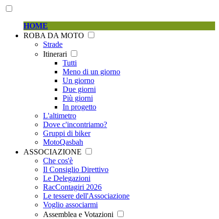
HOME
ROBA DA MOTO
Strade
Itinerari
Tutti
Meno di un giorno
Un giorno
Due giorni
Più giorni
In progetto
L'altimetro
Dove c'incontriamo?
Gruppi di biker
MotoQasbah
ASSOCIAZIONE
Che cos'è
Il Consiglio Direttivo
Le Delegazioni
RacContagiri 2026
Le tessere dell'Associazione
Voglio associarmi
Assemblea e Votazioni