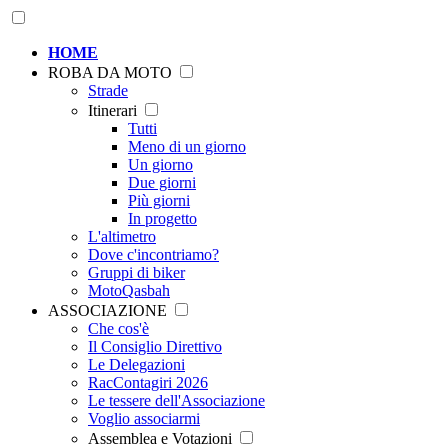
HOME
ROBA DA MOTO
Strade
Itinerari
Tutti
Meno di un giorno
Un giorno
Due giorni
Più giorni
In progetto
L'altimetro
Dove c'incontriamo?
Gruppi di biker
MotoQasbah
ASSOCIAZIONE
Che cos'è
Il Consiglio Direttivo
Le Delegazioni
RacContagiri 2026
Le tessere dell'Associazione
Voglio associarmi
Assemblea e Votazioni