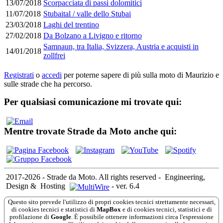
13/07/2018
Scorpacciata di passi dolomitici
11/07/2018
Stubaital / valle dello Stubai
23/03/2018
Laghi del trentino
27/02/2018
Da Bolzano a Livigno e ritorno
Samnaun, tra Italia, Svizzera, Austria e acquisti in
14/01/2018
zollfrei
Registrati
o
accedi
per poterne sapere di più sulla moto di Maurizio e
sulle strade che ha percorso.
Per qualsiasi comunicazione mi trovate qui:
Mentre trovate Strade da Moto anche qui:
2017-2026 - Strade da Moto. All rights reserved
-
Engineering,
Design &
Hosting
-
ver. 6.4
Questo sito prevede l'utilizzo di propri cookies tecnici strettamente necessari,
di cookies tecnici e statistici di
MapBox
e di cookies tecnici, statistici e di
profilazione di
Google
. È possibile ottenere informazioni circa l'espressione