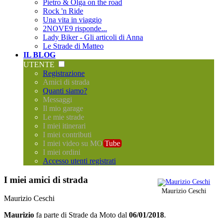
Pietro & Olga on the road
Rock 'n Ride
Una vita in viaggio
2NOVE9 risponde...
Lady Biker - Gli articoli di Anna
Le Strade di Matteo
IL BLOG
UTENTE
Registrazione
Amici di strada
Quanti siamo?
Messaggi
Il mio garage
Le mie strade
I miei itinerari
I miei contributi
I miei video su MO
Tube
I miei ordini
Accesso utenti registrati
I miei amici di strada
Maurizio Ceschi
Maurizio Ceschi
Maurizio
fa parte di
Strade da Moto
dal
06/01/2018
.