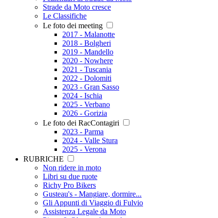
Strade da Moto cresce
Le Classifiche
Le foto dei meeting
2017 - Malanotte
2018 - Bolgheri
2019 - Mandello
2020 - Nowhere
2021 - Tuscania
2022 - Dolomiti
2023 - Gran Sasso
2024 - Ischia
2025 - Verbano
2026 - Gorizia
Le foto dei RacContagiri
2023 - Parma
2024 - Valle Stura
2025 - Verona
RUBRICHE
Non ridere in moto
Libri su due ruote
Richy Pro Bikers
Gusteau's - Mangiare, dormire...
Gli Appunti di Viaggio di Fulvio
Assistenza Legale da Moto