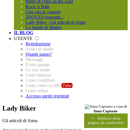
Pietro & Olga on the road
Rock 'n Ride
Una vita in viaggio
2NOVE9 risponde...
Lady Biker - Gli articoli di Anna
Le Strade di Matteo
IL BLOG
UTENTE
Registrazione
Amici di strada
Quanti siamo?
Messaggi
Il mio garage
Le mie strade
I miei itinerari
I miei contributi
I miei video su MO
Tube
I miei ordini
Accesso utenti registrati
Lady Biker
a cura di
Anna Capuano
×
Indirizzo della
Gli articoli di Anna
pagina, da condividere
Appassionata di viaggi, moda e motori, laureata in