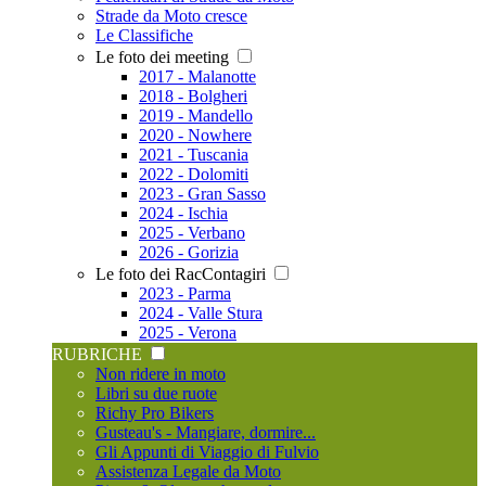
Strade da Moto cresce
Le Classifiche
Le foto dei meeting
2017 - Malanotte
2018 - Bolgheri
2019 - Mandello
2020 - Nowhere
2021 - Tuscania
2022 - Dolomiti
2023 - Gran Sasso
2024 - Ischia
2025 - Verbano
2026 - Gorizia
Le foto dei RacContagiri
2023 - Parma
2024 - Valle Stura
2025 - Verona
RUBRICHE
Non ridere in moto
Libri su due ruote
Richy Pro Bikers
Gusteau's - Mangiare, dormire...
Gli Appunti di Viaggio di Fulvio
Assistenza Legale da Moto