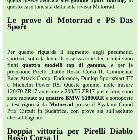
quella invece dedicata alle
gomme Sport Touring
, in
questo caso lanciata dalla sola rivista Motorrad.
Le prove di Motorrad e PS Das
Sport
Per quanto riguarda il segmento degli pneumatici
sportivi, sotto la lente di osservazione dei tecnici sono
finiti
quattro modelli top di gamma
, e per la
precisione Pirelli Diablo Rosso Corsa II, Continental
Race Attack Comp. Endurance, Dunlop Sportsmart TT
e Michelin Power RS. Queste gomme, nelle misure
120/70 ZR17 anteriore e 200/55 ZR17 posteriore, sono
state montate su
quattro BMW S1000RR
e sottoposte
a test rigorosi da
Motorrad
presso il Kyalami Grand
Prix Circuit in Sudafrica, con prove sia sull'asciutto
che sul bagnato.
Doppia vittoria per Pirelli Diablo
Rosso Corsa II