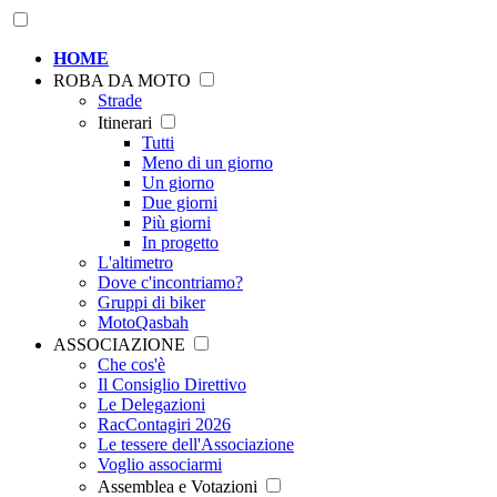
HOME
ROBA DA MOTO
Strade
Itinerari
Tutti
Meno di un giorno
Un giorno
Due giorni
Più giorni
In progetto
L'altimetro
Dove c'incontriamo?
Gruppi di biker
MotoQasbah
ASSOCIAZIONE
Che cos'è
Il Consiglio Direttivo
Le Delegazioni
RacContagiri 2026
Le tessere dell'Associazione
Voglio associarmi
Assemblea e Votazioni