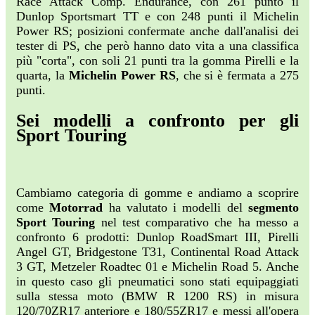
Race Attack Comp. Endurance, con 261 punto il
Dunlop Sportsmart TT e con 248 punti il Michelin
Power RS; posizioni confermate anche dall'analisi dei
tester di PS, che però hanno dato vita a una classifica
più "corta", con soli 21 punti tra la gomma Pirelli e la
quarta, la
Michelin Power RS
, che si è fermata a 275
punti.
Sei modelli a confronto per gli
Sport Touring
Cambiamo categoria di gomme e andiamo a scoprire
come
Motorrad
ha valutato i modelli del
segmento
Sport Touring
nel test comparativo che ha messo a
confronto 6 prodotti: Dunlop RoadSmart III, Pirelli
Angel GT, Bridgestone T31, Continental Road Attack
3 GT, Metzeler Roadtec 01 e Michelin Road 5. Anche
in questo caso gli pneumatici sono stati equipaggiati
sulla stessa moto (BMW R 1200 RS) in misura
120/70ZR17 anteriore e 180/55ZR17 e messi all'opera