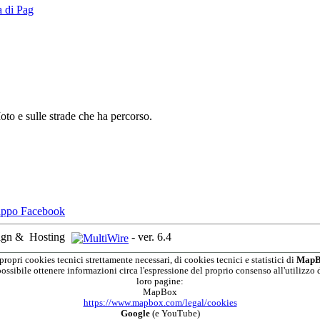
la di Pag
oto e sulle strade che ha percorso.
ign &
Hosting
-
ver. 6.4
propri cookies tecnici strettamente necessari, di cookies tecnici e statistici di
MapB
possibile ottenere informazioni circa l'espressione del proprio consenso all'utilizzo d
loro pagine:
MapBox
https://www.mapbox.com/legal/cookies
Google
(e YouTube)