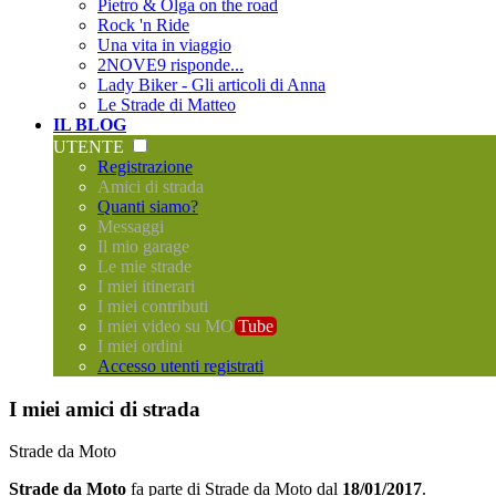
Pietro & Olga on the road
Rock 'n Ride
Una vita in viaggio
2NOVE9 risponde...
Lady Biker - Gli articoli di Anna
Le Strade di Matteo
IL BLOG
UTENTE
Registrazione
Amici di strada
Quanti siamo?
Messaggi
Il mio garage
Le mie strade
I miei itinerari
I miei contributi
I miei video su MO
Tube
I miei ordini
Accesso utenti registrati
I miei amici di strada
Strade da Moto
Strade da Moto
fa parte di
Strade da Moto
dal
18/01/2017
.