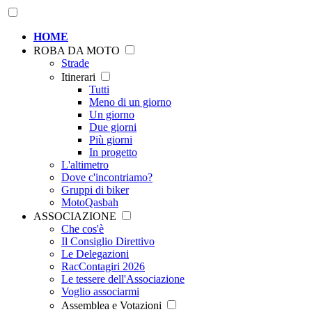
HOME
ROBA DA MOTO
Strade
Itinerari
Tutti
Meno di un giorno
Un giorno
Due giorni
Più giorni
In progetto
L'altimetro
Dove c'incontriamo?
Gruppi di biker
MotoQasbah
ASSOCIAZIONE
Che cos'è
Il Consiglio Direttivo
Le Delegazioni
RacContagiri 2026
Le tessere dell'Associazione
Voglio associarmi
Assemblea e Votazioni