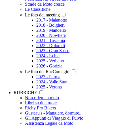
Strade da Moto cresce
Le Classifiche
Le foto dei meeting
2017 - Malanotte
2018 - Bolgheri
2019 - Mandello
2020 - Nowhere
2021 - Tuscania
2022 - Dolomiti
2023 - Gran Sasso
2024 - Ischia
2025 - Verbano
2026 - Gorizia
Le foto dei RacContagiri
2023 - Parma
2024 - Valle Stura
2025 - Verona
RUBRICHE
Non ridere in moto
Libri su due ruote
Richy Pro Bikers
Gusteau's - Mangiare, dormire...
Gli Appunti di Viaggio di Fulvio
Assistenza Legale da Moto