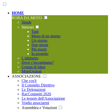
HOME
ROBA DA MOTO
Strade
Itinerari
Tutti
Meno di un giorno
Un giorno
Due giorni
Più giorni
In progetto
L'altimetro
Dove c'incontriamo?
Gruppi di biker
MotoQasbah
ASSOCIAZIONE
Che cos'è
Il Consiglio Direttivo
Le Delegazioni
RacContagiri 2026
Le tessere dell'Associazione
Voglio associarmi
Assemblea e Votazioni