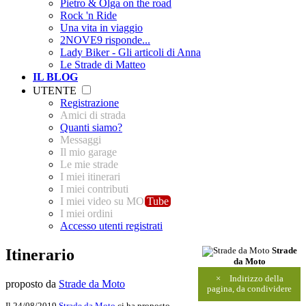
Pietro & Olga on the road
Rock 'n Ride
Una vita in viaggio
2NOVE9 risponde...
Lady Biker - Gli articoli di Anna
Le Strade di Matteo
IL BLOG
UTENTE
Registrazione
Amici di strada
Quanti siamo?
Messaggi
Il mio garage
Le mie strade
I miei itinerari
I miei contributi
I miei video su MO
Tube
I miei ordini
Accesso utenti registrati
Itinerario
Strade
da Moto
×
Indirizzo della
proposto da
Strade da Moto
pagina, da condividere
Il 24/08/2019
Strade da Moto
ci ha proposto