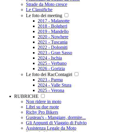
Strade da Moto cresce
Le Classifiche
Le foto dei meeting
2017 - Malanotte
2018 - Bolgheri
2019 - Mandello
2020 - Nowhere
2021 - Tuscania
2022 - Dolomiti
2023 - Gran Sasso
2024 - Ischia
2025 - Verbano
2026 - Gorizia
Le foto dei RacContagiri
2023 - Parma
2024 - Valle Stura
2025 - Verona
RUBRICHE
Non ridere in moto
Libri su due ruote
Richy Pro Bikers
Gusteau's - Mangiare, dormire...
Gli Appunti di Viaggio di Fulvio
Assistenza Legale da Moto