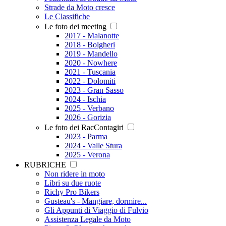
Strade da Moto cresce
Le Classifiche
Le foto dei meeting
2017 - Malanotte
2018 - Bolgheri
2019 - Mandello
2020 - Nowhere
2021 - Tuscania
2022 - Dolomiti
2023 - Gran Sasso
2024 - Ischia
2025 - Verbano
2026 - Gorizia
Le foto dei RacContagiri
2023 - Parma
2024 - Valle Stura
2025 - Verona
RUBRICHE
Non ridere in moto
Libri su due ruote
Richy Pro Bikers
Gusteau's - Mangiare, dormire...
Gli Appunti di Viaggio di Fulvio
Assistenza Legale da Moto