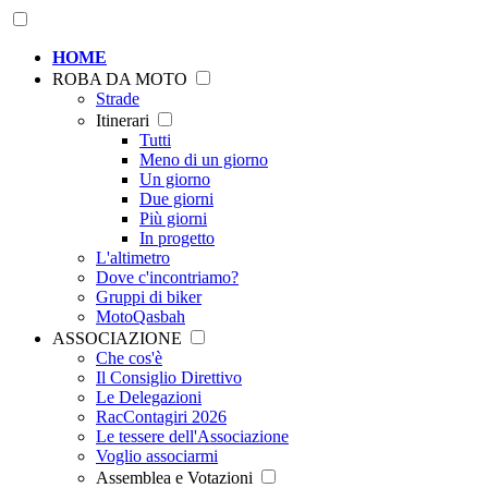
HOME
ROBA DA MOTO
Strade
Itinerari
Tutti
Meno di un giorno
Un giorno
Due giorni
Più giorni
In progetto
L'altimetro
Dove c'incontriamo?
Gruppi di biker
MotoQasbah
ASSOCIAZIONE
Che cos'è
Il Consiglio Direttivo
Le Delegazioni
RacContagiri 2026
Le tessere dell'Associazione
Voglio associarmi
Assemblea e Votazioni