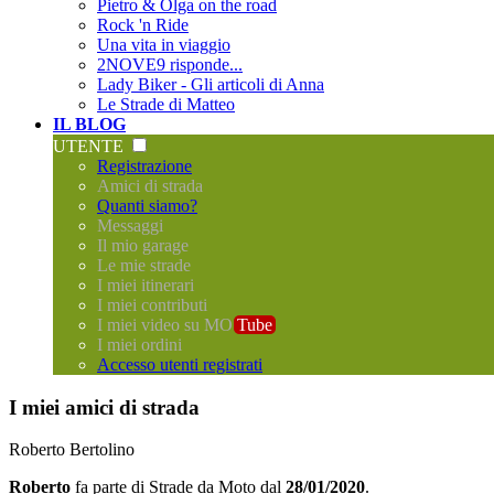
Pietro & Olga on the road
Rock 'n Ride
Una vita in viaggio
2NOVE9 risponde...
Lady Biker - Gli articoli di Anna
Le Strade di Matteo
IL BLOG
UTENTE
Registrazione
Amici di strada
Quanti siamo?
Messaggi
Il mio garage
Le mie strade
I miei itinerari
I miei contributi
I miei video su MO
Tube
I miei ordini
Accesso utenti registrati
I miei amici di strada
Roberto Bertolino
Roberto
fa parte di
Strade da Moto
dal
28/01/2020
.