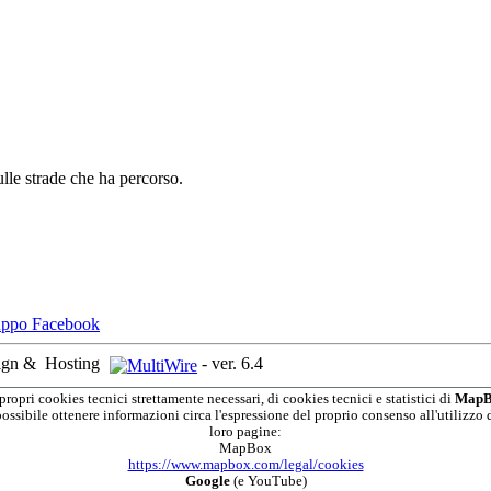
lle strade che ha percorso.
ign &
Hosting
-
ver. 6.4
propri cookies tecnici strettamente necessari, di cookies tecnici e statistici di
MapB
possibile ottenere informazioni circa l'espressione del proprio consenso all'utilizzo d
loro pagine:
MapBox
https://www.mapbox.com/legal/cookies
Google
(e YouTube)