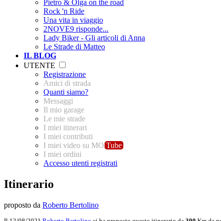
Pietro & Olga on the road
Rock 'n Ride
Una vita in viaggio
2NOVE9 risponde...
Lady Biker - Gli articoli di Anna
Le Strade di Matteo
IL BLOG
UTENTE
Registrazione
Amici di strada
Quanti siamo?
Messaggi
Il mio garage
Le mie strade
I miei itinerari
I miei contributi
I miei video su MO
Tube
I miei ordini
Accesso utenti registrati
Itinerario
proposto da
Roberto Bertolino
Il 12/08/2021
Roberto Bertolino
ci ha proposto questo itinerario da
300
Km da pe