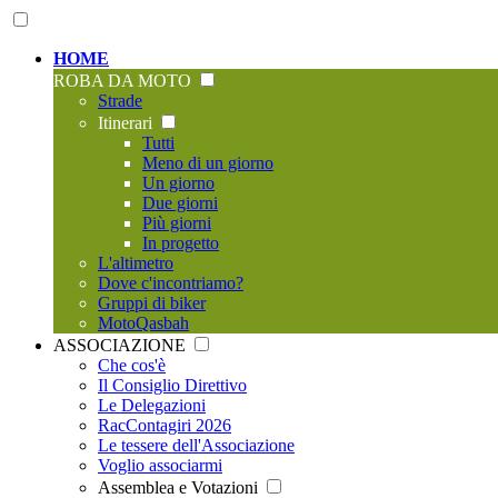
HOME
ROBA DA MOTO
Strade
Itinerari
Tutti
Meno di un giorno
Un giorno
Due giorni
Più giorni
In progetto
L'altimetro
Dove c'incontriamo?
Gruppi di biker
MotoQasbah
ASSOCIAZIONE
Che cos'è
Il Consiglio Direttivo
Le Delegazioni
RacContagiri 2026
Le tessere dell'Associazione
Voglio associarmi
Assemblea e Votazioni