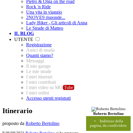
Pietro & Olga on the road
Rock 'n Ride
Una vita in viaggio
2NOVE9 risponde...
Lady Biker - Gli articoli di Anna
Le Strade di Matteo
IL BLOG
UTENTE
Registrazione
Amici di strada
Quanti siamo?
Messaggi
Il mio garage
Le mie strade
I miei itinerari
I miei contributi
I miei video su MO
Tube
I miei ordini
Accesso utenti registrati
Itinerario
Roberto Bertolino
×
Indirizzo della
proposto da
Roberto Bertolino
pagina, da condividere
Il 06/08/2021
Roberto Bertolino
ci ha proposto