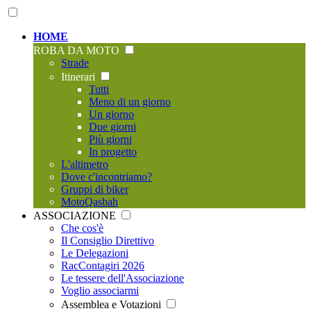
HOME
ROBA DA MOTO
Strade
Itinerari
Tutti
Meno di un giorno
Un giorno
Due giorni
Più giorni
In progetto
L'altimetro
Dove c'incontriamo?
Gruppi di biker
MotoQasbah
ASSOCIAZIONE
Che cos'è
Il Consiglio Direttivo
Le Delegazioni
RacContagiri 2026
Le tessere dell'Associazione
Voglio associarmi
Assemblea e Votazioni