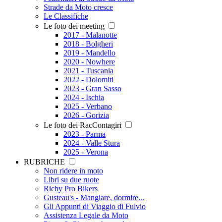
Strade da Moto cresce
Le Classifiche
Le foto dei meeting
2017 - Malanotte
2018 - Bolgheri
2019 - Mandello
2020 - Nowhere
2021 - Tuscania
2022 - Dolomiti
2023 - Gran Sasso
2024 - Ischia
2025 - Verbano
2026 - Gorizia
Le foto dei RacContagiri
2023 - Parma
2024 - Valle Stura
2025 - Verona
RUBRICHE
Non ridere in moto
Libri su due ruote
Richy Pro Bikers
Gusteau's - Mangiare, dormire...
Gli Appunti di Viaggio di Fulvio
Assistenza Legale da Moto