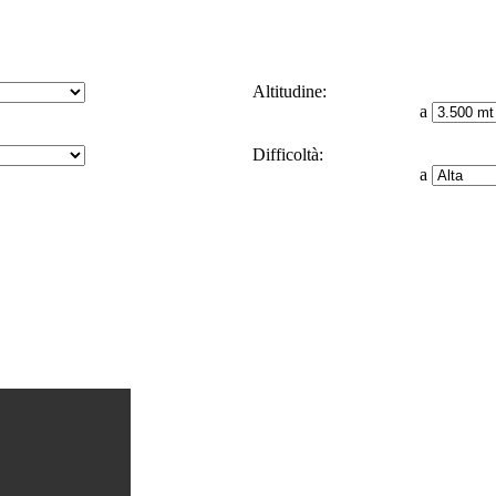
Altitudine:
a
Difficoltà:
a