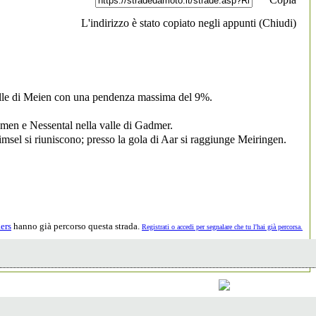
L'indirizzo è stato copiato negli appunti (
Chiudi
)
valle di Meien con una pendenza massima del 9%.
dmen e Nessental nella valle di Gadmer.
imsel si riuniscono; presso la gola di Aar si raggiunge Meiringen.
ers
hanno già percorso questa strada.
Registrati o accedi per segnalare che tu l'hai già percorsa.