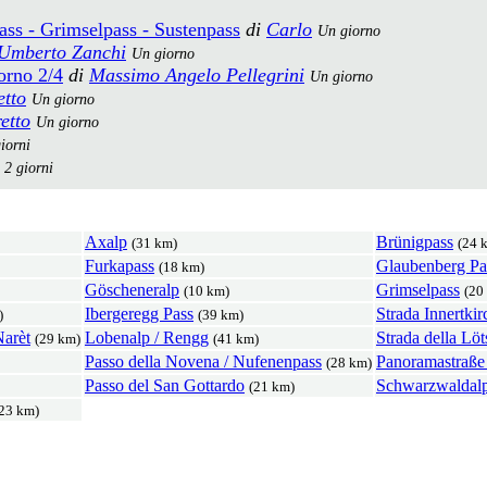
ass - Grimselpass - Sustenpass
di
Carlo
Un giorno
Umberto Zanchi
Un giorno
orno 2/4
di
Massimo Angelo Pellegrini
Un giorno
tto
Un giorno
etto
Un giorno
iorni
2 giorni
Axalp
Brünigpass
(31 km)
(24 
Furkapass
Glaubenberg Pa
(18 km)
Göscheneralp
Grimselpass
(10 km)
(20
Ibergeregg Pass
Strada Innertkir
)
(39 km)
Narèt
Lobenalp / Rengg
Strada della Löt
(29 km)
(41 km)
Passo della Novena / Nufenenpass
Panoramastraße
(28 km)
Passo del San Gottardo
Schwarzwaldal
(21 km)
23 km)