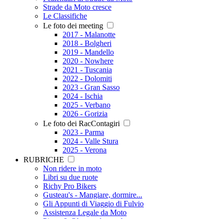
Strade da Moto cresce
Le Classifiche
Le foto dei meeting
2017 - Malanotte
2018 - Bolgheri
2019 - Mandello
2020 - Nowhere
2021 - Tuscania
2022 - Dolomiti
2023 - Gran Sasso
2024 - Ischia
2025 - Verbano
2026 - Gorizia
Le foto dei RacContagiri
2023 - Parma
2024 - Valle Stura
2025 - Verona
RUBRICHE
Non ridere in moto
Libri su due ruote
Richy Pro Bikers
Gusteau's - Mangiare, dormire...
Gli Appunti di Viaggio di Fulvio
Assistenza Legale da Moto