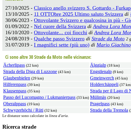
27/10/2025 -
Classico anello svizzero S. Gottardo - Furkap
13/10/2025 -
11 OTTObre 2025 Ultimo saluto Svizzera
di
30/06/2023 -
Ottovolante Svizzero e qualcosina in più - Gi
01/09/2022 -
Nel cuore della Svizzera
di
Andrea Lora More
16/10/2020 -
Ottovolante... coi fiocchi
di
Andrea Lora Mor
24/08/2019 -
Qualche passo Svizzero
di
Strade da Moto
2 g
31/07/2019 -
I magnifici sette (più uno)
di
Mario Giachino
Ci sono altre 30 Strade da Moto nelle vicinanze:
Ächerlipass
Älggialp
(22 km)
(18 km)
Strada della Diga di Luzzone
Engstlenalp
(43 km)
(9 km)
Glaubenbielen
Gmeinwerch
(29 km)
(45 km)
Hilferenpass
Holderchäppeli
(39 km)
(37 km
Klausenpass
Strada per il Lago di 
(35 km)
Passo del Lucomagno / Lukmanierpass
Mülimäs
(33 km)
(20 km)
Oberalppass
Pragelpass
(19 km)
(43 km)
Schwyzerhöchi / Rüti
Strada della Tremola
(32 km)
(
Le distanze sono calcolate in
linea d'aria
.
Ricerca strade