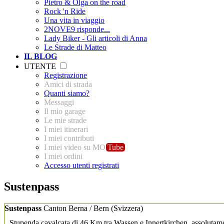
Pietro & Olga on the road
Rock 'n Ride
Una vita in viaggio
2NOVE9 risponde...
Lady Biker - Gli articoli di Anna
Le Strade di Matteo
IL BLOG
UTENTE
Registrazione
Amici di strada
Quanti siamo?
Messaggi
Il mio garage
Le mie strade
I miei itinerari
I miei contributi
I miei video su MO
Tube
I miei ordini
Accesso utenti registrati
Sustenpass
Sustenpass
Canton Berna / Bern
(Svizzera)
Stupenda cavalcata di 46 Km tra Wassen e Innertkirchen, assolutamen