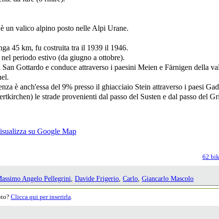
 è un valico alpino posto nelle Alpi Urane.
nga 45 km, fu costruita tra il 1939 il 1946.
 nel periodo estivo (da giugno a ottobre).
el San Gottardo e conduce attraverso i paesini Meien e Färnigen della 
el.
nza è anch'essa del 9% presso il ghiacciaio Stein attraverso i paesi Ga
ertkirchen) le strade provenienti dal passo del Susten e dal passo del Gr
62 bik
assimo Angelo Pellegrini
,
Davide Frigerio
,
Carlo
,
Giancarlo Mascolo
moto?
Clicca qui per inserirla
.