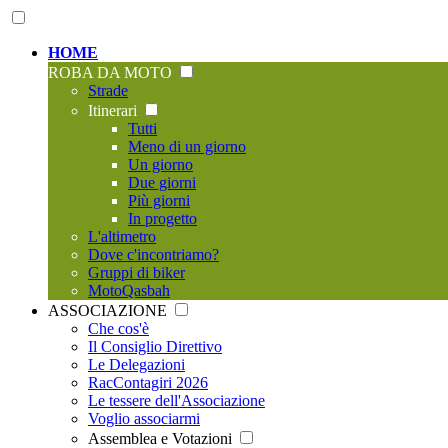
HOME
ROBA DA MOTO
Strade
Itinerari
Tutti
Meno di un giorno
Un giorno
Due giorni
Più giorni
In progetto
L'altimetro
Dove c'incontriamo?
Gruppi di biker
MotoQasbah
ASSOCIAZIONE
Che cos'è
Il Consiglio Direttivo
Le Delegazioni
RacContagiri 2026
Le tessere dell'Associazione
Voglio associarmi
Assemblea e Votazioni