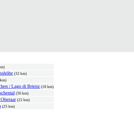
km)
sshöhe
(32 km)
 km)
chen / Lago di Brienz
(18 km)
schental
(56 km)
 Oberaar
(22 km)
p
(25 km)