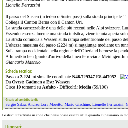
Lionello Ferrazzini
Il passo del Susten (in tedesco Sustenpass) sulla strada principale 11
Collega il Canton Berna con il Canton Uri.
La strada carrozzabile è una delle più recenti nelle Alpi svizzere. Lu
Essendo essenzialmente una strada turistica, viene tenuta aperta solo
La strada comincia a Wassen sulla rampa settentrionale del passo d
L'altezza massima del passo (2224 m) si raggiunge mediante un tunn
Sulla rampa occidentale nella regione dell'Oberland bernese la pende
A Innertkirchen (punto d'arrivo della linea ferroviaria Meiringen-Inn
Giancarlo Mascolo
Scheda tecnica:
Passo a
2.224
mt slm alle coordinate
N46.729347 E8.447052
Da
Ovest: Gadmen
a
Est: Wassen
Circa
10
tornanti su
Asfalto
- Difficoltà:
Media
(59/100)
Grazie al contributo di:
Sergio Salza
,
Andrea Lora Moretto
,
Mario Giachino
,
Lionello Ferrazzini
,
M
Gestisci un'attività in zona che pensi possa esserci utile quando ci passiamo in 
Itinerari: