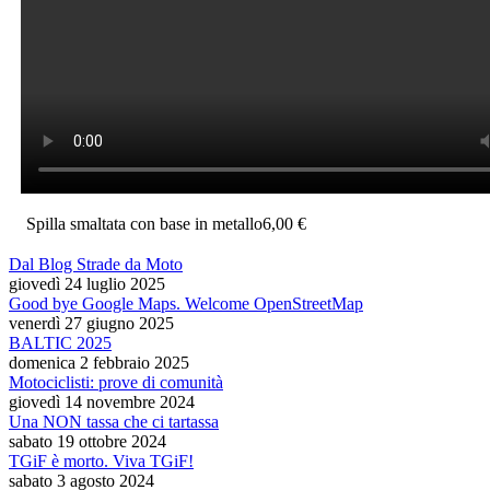
Spilla smaltata con base in metallo
6,00 €
Dal Blog Strade da Moto
giovedì 24 luglio 2025
Good bye Google Maps. Welcome OpenStreetMap
venerdì 27 giugno 2025
BALTIC 2025
domenica 2 febbraio 2025
Motociclisti: prove di comunità
giovedì 14 novembre 2024
Una NON tassa che ci tartassa
sabato 19 ottobre 2024
TGiF è morto. Viva TGiF!
sabato 3 agosto 2024