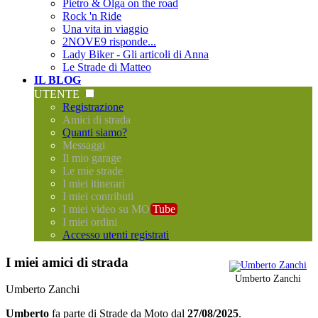
Pietro & Olga on the road
Rock 'n Ride
Una vita in viaggio
2NOVE9 risponde...
Lady Biker - Gli articoli di Anna
Le Strade di Matteo
IL BLOG
UTENTE
Registrazione
Amici di strada
Quanti siamo?
Messaggi
Il mio garage
Le mie strade
I miei itinerari
I miei contributi
I miei video su MO
Tube
I miei ordini
Accesso utenti registrati
I miei amici di strada
Umberto Zanchi
Umberto Zanchi
Umberto
fa parte di
Strade da Moto
dal
27/08/2025
.