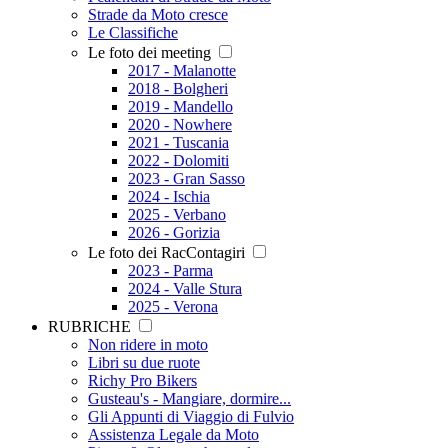
Strade da Moto cresce
Le Classifiche
Le foto dei meeting
2017 - Malanotte
2018 - Bolgheri
2019 - Mandello
2020 - Nowhere
2021 - Tuscania
2022 - Dolomiti
2023 - Gran Sasso
2024 - Ischia
2025 - Verbano
2026 - Gorizia
Le foto dei RacContagiri
2023 - Parma
2024 - Valle Stura
2025 - Verona
RUBRICHE
Non ridere in moto
Libri su due ruote
Richy Pro Bikers
Gusteau's - Mangiare, dormire...
Gli Appunti di Viaggio di Fulvio
Assistenza Legale da Moto