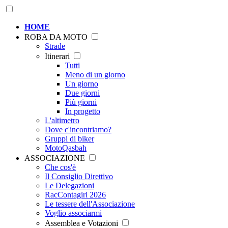
HOME
ROBA DA MOTO
Strade
Itinerari
Tutti
Meno di un giorno
Un giorno
Due giorni
Più giorni
In progetto
L'altimetro
Dove c'incontriamo?
Gruppi di biker
MotoQasbah
ASSOCIAZIONE
Che cos'è
Il Consiglio Direttivo
Le Delegazioni
RacContagiri 2026
Le tessere dell'Associazione
Voglio associarmi
Assemblea e Votazioni