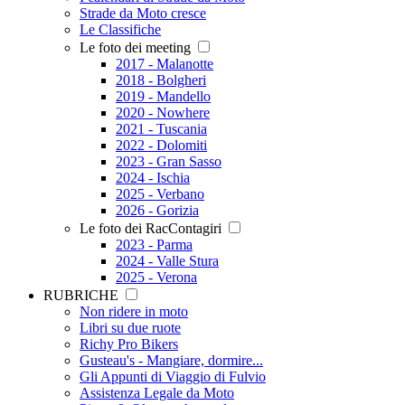
Strade da Moto cresce
Le Classifiche
Le foto dei meeting
2017 - Malanotte
2018 - Bolgheri
2019 - Mandello
2020 - Nowhere
2021 - Tuscania
2022 - Dolomiti
2023 - Gran Sasso
2024 - Ischia
2025 - Verbano
2026 - Gorizia
Le foto dei RacContagiri
2023 - Parma
2024 - Valle Stura
2025 - Verona
RUBRICHE
Non ridere in moto
Libri su due ruote
Richy Pro Bikers
Gusteau's - Mangiare, dormire...
Gli Appunti di Viaggio di Fulvio
Assistenza Legale da Moto