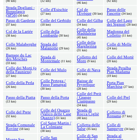
(40 km)
(32 km)
(42 km)
(46 km)
Strada Dogliani -
Colle d'Esischie
Col de
Passo delle
Bossolasco
l'Evèque
Fascette
(27 km)
(30 km)
(34 km)
(SP56)
(50 km)
Passo di Gardetta
Colle del Gerbido
Colle del Gilba
Colle del Lago
dei Signori
(37 km)
(18 km)
(34 km)
(28 km)
Colle della
Col de la Lariée
Colle della
Madonna del
Maddalena
Lombarda
Colletto
(38 km)
(30 km)
(11 km)
(45 km)
Colle della
Colle Malaberghe
Strada del
Colle di Melle
Margherina
Malanotte
(26 km)
(29 km)
(24 km)
(31 km)
Barrage du Lac
Strada di
Colletto del
Colle del Mortè
des Mesches
Montemale
Moro
(11 km)
(9 km)
(20 km)
(33 km)
Colle dei Morti (o
Strada Peralba
Colle del Mulo
Colle di Nava
della Fauniera)
Pian Madama
(29 km)
(45 km)
(27 km)
(19 km)
Colle Pertega /
Baisse de
Colle della Perla
Porta Pian
Passo Famargal
Peyrefique
Marchisa
(26 km)
(27 km)
(30 km)
(28 km)
Colle del Preit
Passo della Piatta
Passo della Porta
/ Grange
Colle del Prel
Ciampasso
(13 km)
(38 km)
(29 km)
(34 km)
Colle del Quazzo
Strada di
Colle del Prete
Colletto di
(Valico delle Case
Rocca Cigliè
Rossana
(32 km)
(17 km)
Quazzo)
(51 km)
(40 km)
Col Saint Martin /
Strada Comunale
Colletta delle
Colle di
La Colmiane
Rovine
Salse
Sampeyre
(18 km)
(35 km)
(34 km)
(38 km)
Colle di San
Strada al
Colle San
Monte San
Bernardo di
Santuario