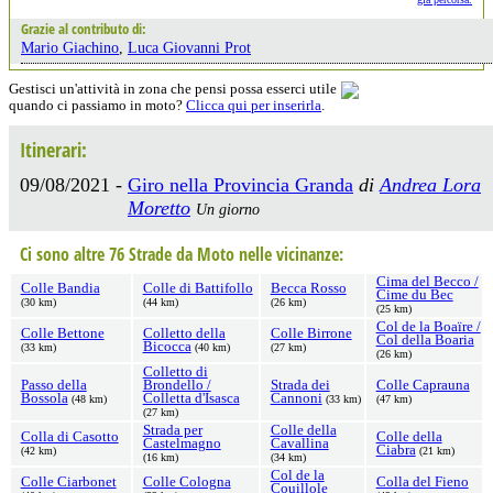
Grazie al contributo di:
Mario Giachino
,
Luca Giovanni Prot
Gestisci un'attività in zona che pensi possa esserci utile
quando ci passiamo in moto?
Clicca qui per inserirla
.
Itinerari:
09/08/2021 -
Giro nella Provincia Granda
di
Andrea Lora
Moretto
Un giorno
Ci sono altre 76 Strade da Moto nelle vicinanze:
Cima del Becco /
Colle Bandia
Colle di Battifollo
Becca Rosso
Cime du Bec
(30 km)
(44 km)
(26 km)
(25 km)
Col de la Boaïre /
Colle Bettone
Colletto della
Colle Birrone
Col della Boaria
Bicocca
(33 km)
(40 km)
(27 km)
(26 km)
Colletto di
Passo della
Brondello /
Strada dei
Colle Caprauna
Bossola
Colletta d'Isasca
Cannoni
(48 km)
(33 km)
(47 km)
(27 km)
Strada per
Colle della
Colla di Casotto
Colle della
Castelmagno
Cavallina
Ciabra
(42 km)
(21 km)
(16 km)
(34 km)
Col de la
Colle Ciarbonet
Colle Cologna
Colla del Fieno
Couillole