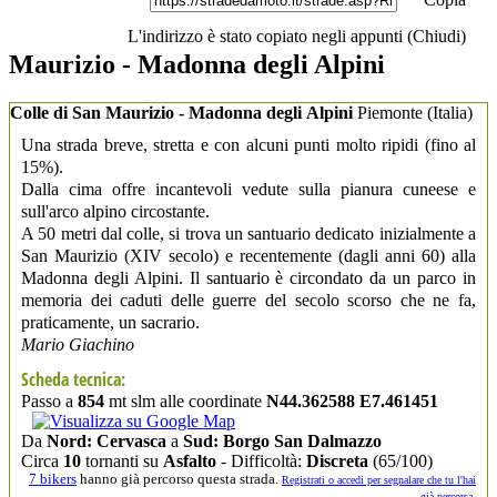
L'indirizzo è stato copiato negli appunti (
Chiudi
)
Maurizio - Madonna degli Alpini
Colle di San Maurizio - Madonna degli Alpini
Piemonte
(Italia)
Una strada breve, stretta e con alcuni punti molto ripidi (fino al
15%).
Dalla cima offre incantevoli vedute sulla pianura cuneese e
sull'arco alpino circostante.
A 50 metri dal colle, si trova un santuario dedicato inizialmente a
San Maurizio (XIV secolo) e recentemente (dagli anni 60) alla
Madonna degli Alpini. Il santuario è circondato da un parco in
memoria dei caduti delle guerre del secolo scorso che ne fa,
praticamente, un sacrario.
Mario Giachino
Scheda tecnica:
Passo a
854
mt slm alle coordinate
N44.362588 E7.461451
Da
Nord: Cervasca
a
Sud: Borgo San Dalmazzo
Circa
10
tornanti su
Asfalto
- Difficoltà:
Discreta
(65/100)
7 bikers
hanno già percorso questa strada.
Registrati o accedi per segnalare che tu l'hai
già percorsa.