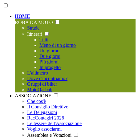
HOME
ROBA DA MOTO
Strade
Itinerari
Tutti
Meno di un giorno
Un giorno
Due giorni
Più giorni
In progetto
L'altimetro
Dove c'incontriamo?
Gruppi di biker
MotoQasbah
ASSOCIAZIONE
Che cos'è
Il Consiglio Direttivo
Le Delegazioni
RacContagiri 2026
Le tessere dell'Associazione
Voglio associarmi
Assemblea e Votazioni