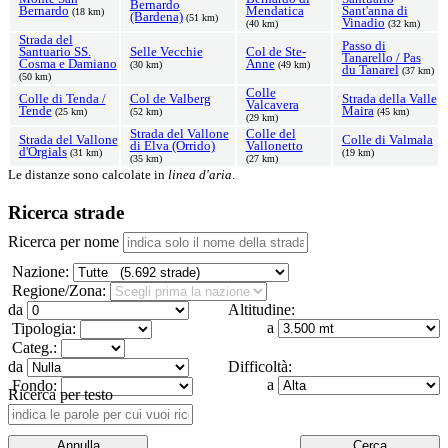
Bernardo
Bernardo
Mendatica
Sant'anna di
(18 km)
(Bardena)
(51 km)
Vinadio
(40 km)
(32 km)
Strada del
Passo di
Santuario SS.
Selle Vecchie
Col de Ste-
Tanarello / Pas
Cosma e Damiano
Anne
(30 km)
(49 km)
du Tanarel
(37 km)
(50 km)
Colle
Colle di Tenda /
Col de Valberg
Strada della Valle
Valcavera
Tende
Maira
(25 km)
(52 km)
(45 km)
(29 km)
Strada del Vallone
Colle del
Strada del Vallone
Colle di Valmala
di Elva (Orrido)
Vallonetto
d'Orgials
(31 km)
(19 km)
(35 km)
(27 km)
Le distanze sono calcolate in
linea d'aria
.
Ricerca strade
Ricerca per nome
Nazione:
Regione/Zona:
da
Altitudine:
a
Tipologia:
Categ.:
da
Difficoltà:
a
Fondo:
Ricerca per testo