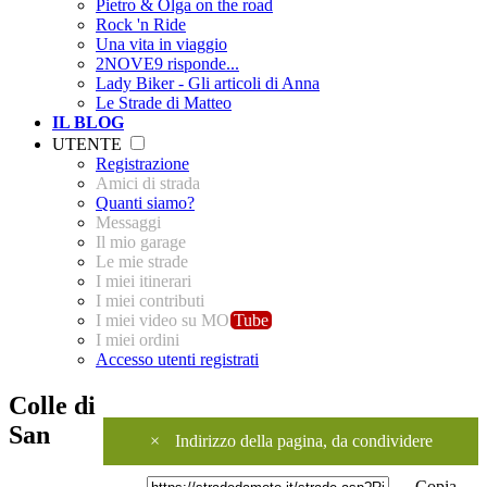
Pietro & Olga on the road
Rock 'n Ride
Una vita in viaggio
2NOVE9 risponde...
Lady Biker - Gli articoli di Anna
Le Strade di Matteo
IL BLOG
UTENTE
Registrazione
Amici di strada
Quanti siamo?
Messaggi
Il mio garage
Le mie strade
I miei itinerari
I miei contributi
I miei video su MO
Tube
I miei ordini
Accesso utenti registrati
Colle di
San
×
Indirizzo della pagina, da condividere
Copia