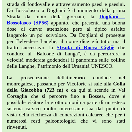
strada di fondovalle e attraversamento paesi e paesini.
Da Bossolasco a Dogliani è il momento della prima
Strada da moto della giornata, la
Dogliani -
Bossolasco (SP56)
appunto, che presenta una buona
dose di curve: attenzione però al tipico asfalto
langarolo un po' scivoloso. Da Dogliani si prosegue
per Belvedere Langhe, il nome dice già tutto ma il
tratto successivo, la
Strada di Rocca Cigliè
che
conduce al "Balcone di Langa", è da percorrere a
velocità moderata godendosi il panorama sulle colline
delle Langhe, Patrimonio dell'Umanità UNESCO.
La prosecuzione dell'itinerario conduce nel
monregalese, passando per Vicoforte si sale alla
Colla
della Giacobba
(723 m)
e da qui si scende in Val
Corsaglia che si percorre fino a Bossea, dove è
possibile visitare la grotta omonima parte di un esteso
sistema carsico molto interessante sia dal punto di
vista della ricchezza di concrezioni calcaree che per i
numerosi resti paleontologici che vi sono stati
rinvenuti.