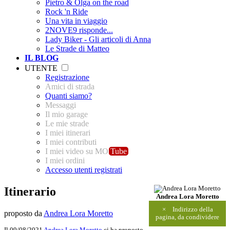
Pietro & Olga on the road
Rock 'n Ride
Una vita in viaggio
2NOVE9 risponde...
Lady Biker - Gli articoli di Anna
Le Strade di Matteo
IL BLOG
UTENTE
Registrazione
Amici di strada
Quanti siamo?
Messaggi
Il mio garage
Le mie strade
I miei itinerari
I miei contributi
I miei video su MO
Tube
I miei ordini
Accesso utenti registrati
Itinerario
Andrea Lora Moretto
×
Indirizzo della
proposto da
Andrea Lora Moretto
pagina, da condividere
Il 09/08/2021
Andrea Lora Moretto
ci ha proposto