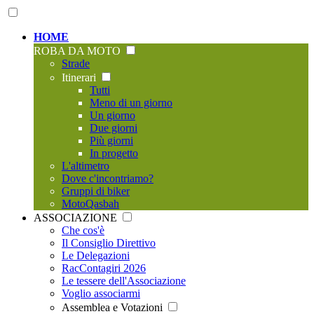
HOME
ROBA DA MOTO
Strade
Itinerari
Tutti
Meno di un giorno
Un giorno
Due giorni
Più giorni
In progetto
L'altimetro
Dove c'incontriamo?
Gruppi di biker
MotoQasbah
ASSOCIAZIONE
Che cos'è
Il Consiglio Direttivo
Le Delegazioni
RacContagiri 2026
Le tessere dell'Associazione
Voglio associarmi
Assemblea e Votazioni