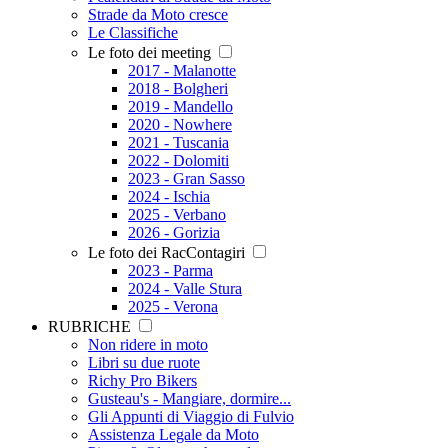
Strade da Moto cresce
Le Classifiche
Le foto dei meeting
2017 - Malanotte
2018 - Bolgheri
2019 - Mandello
2020 - Nowhere
2021 - Tuscania
2022 - Dolomiti
2023 - Gran Sasso
2024 - Ischia
2025 - Verbano
2026 - Gorizia
Le foto dei RacContagiri
2023 - Parma
2024 - Valle Stura
2025 - Verona
RUBRICHE
Non ridere in moto
Libri su due ruote
Richy Pro Bikers
Gusteau's - Mangiare, dormire...
Gli Appunti di Viaggio di Fulvio
Assistenza Legale da Moto