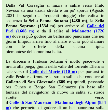
Dalla Val Corsaglia si inizia a salire verso Prato
Nevoso su una strada stretta e un po' sporca (Agosto
2021 in seguito a frequenti pioggie) che valica in
sequenza la
Sella Penna Sottana (1480 m)
, la
Sella
Penna Soprana (1534 m)
per arrivare al
Colle del
Prel (1608 m)
e da lì salire al
Malanotte (1726
m)
dove si può godere un bellissimo panorama che nei
giorni limpidi arriva fino al mare e ci si può sfamare
con le offerte della cucina tipica
piemontese dell'omonima baita.
La discesa a Frabosa Sottana è molto piacevole e
invita alla piega, giunti nella valle del torrente Ellero si
sale verso il
Colle del Morté (710 m)
per portarsi in
valle Pesio e affrontare la stretta salita che conduce al
Colletto di San Giovenale (689 m)
quindi, passando
per Cuneo o Borgo San Dalmazzo (in base alla
fantasia del navigatore) di nuovo in salita su strade
strette verso
il
Colle di San Maurizio - Madonna degli Alpini (854
m)
che permette di godere di un bel panorama sulla