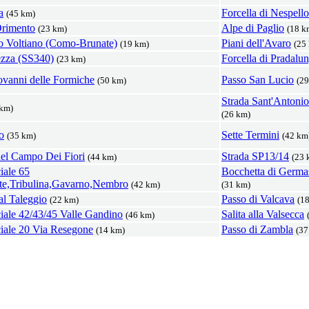
a
Forcella di Nespello
(45 km)
Orimento
Alpe di Paglio
(23 km)
(18 k
ro Voltiano (Como-Brunate)
Piani dell'Avaro
(19 km)
(25
ezza (SS340)
Forcella di Pradalu
(23 km)
ovanni delle Formiche
Passo San Lucio
(50 km)
(29
Strada Sant'Antoni
 km)
(26 km)
o
Sette Termini
(35 km)
(42 km
del Campo Dei Fiori
Strada SP13/14
(44 km)
(23 
iale 65
Bocchetta di Germa
te,Tribulina,Gavarno,Nembro
(42 km)
(31 km)
al Taleggio
Passo di Valcava
(22 km)
(1
ciale 42/43/45 Valle Gandino
Salita alla Valsecca
(46 km)
ciale 20 Via Resegone
Passo di Zambla
(14 km)
(37