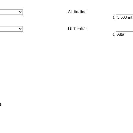
Altitudine:
a
Difficoltà:
a
 €