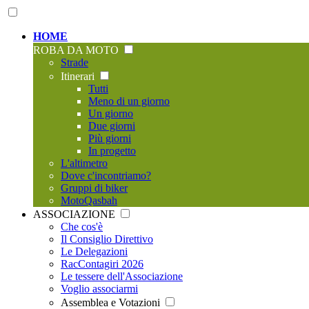
HOME
ROBA DA MOTO
Strade
Itinerari
Tutti
Meno di un giorno
Un giorno
Due giorni
Più giorni
In progetto
L'altimetro
Dove c'incontriamo?
Gruppi di biker
MotoQasbah
ASSOCIAZIONE
Che cos'è
Il Consiglio Direttivo
Le Delegazioni
RacContagiri 2026
Le tessere dell'Associazione
Voglio associarmi
Assemblea e Votazioni