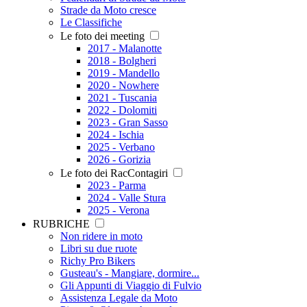
Strade da Moto cresce
Le Classifiche
Le foto dei meeting
2017 - Malanotte
2018 - Bolgheri
2019 - Mandello
2020 - Nowhere
2021 - Tuscania
2022 - Dolomiti
2023 - Gran Sasso
2024 - Ischia
2025 - Verbano
2026 - Gorizia
Le foto dei RacContagiri
2023 - Parma
2024 - Valle Stura
2025 - Verona
RUBRICHE
Non ridere in moto
Libri su due ruote
Richy Pro Bikers
Gusteau's - Mangiare, dormire...
Gli Appunti di Viaggio di Fulvio
Assistenza Legale da Moto