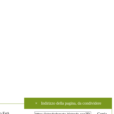
×
Indirizzo della pagina, da condividere
o Est).
Copia