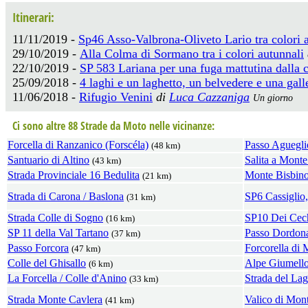
Itinerari:
11/11/2019 -
Sp46 Asso-Valbrona-Oliveto Lario tra colori a
29/10/2019 -
Alla Colma di Sormano tra i colori autunnali
22/10/2019 -
SP 583 Lariana per una fuga mattutina dalla c
25/09/2018 -
4 laghi e un laghetto, un belvedere e una gall
11/06/2018 -
Rifugio Venini
di
Luca Cazzaniga
Un giorno
Ci sono altre 88 Strade da Moto nelle vicinanze:
Forcella di Ranzanico (Forscéla)
Passo Aguegli
(48 km)
Santuario di Altino
Salita a Mont
(43 km)
Strada Provinciale 16 Bedulita
Monte Bisbin
(21 km)
Strada di Carona / Baslona
SP6 Cassiglio,
(31 km)
Strada Colle di Sogno
SP10 Dei Cech
(16 km)
SP 11 della Val Tartano
Passo Dordon
(37 km)
Passo Forcora
Forcorella di 
(47 km)
Colle del Ghisallo
Alpe Giumell
(6 km)
La Forcella / Colle d'Anino
Strada del La
(33 km)
Strada Monte Cavlera
Valico di Mon
(41 km)