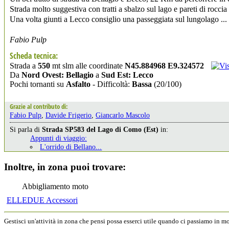
Strada molto suggestiva con tratti a sbalzo sul lago e pareti di roccia
Una volta giunti a Lecco consiglio una passeggiata sul lungolago ... 
Fabio Pulp
Scheda tecnica:
Strada a
550
mt slm alle coordinate
N45.884968 E9.324572
Da
Nord Ovest: Bellagio
a
Sud Est: Lecco
Pochi tornanti su
Asfalto
- Difficoltà:
Bassa
(20/100)
Grazie al contributo di:
Fabio Pulp
,
Davide Frigerio
,
Giancarlo Mascolo
Si parla di
Strada SP583 del Lago di Como (Est)
in:
Appunti di viaggio:
L'orrido di Bellano...
Inoltre, in zona puoi trovare:
Abbigliamento moto
ELLEDUE Accessori
Gestisci un'attività in zona che pensi possa esserci utile quando ci passiamo in 