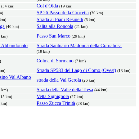
Col d'Olda
(34 km)
(19 km)
SP 26 Passo della Crocetta
m)
(30 km)
Strada ai Piani Resinelli
 km)
(6 km)
nga
Salita alla Roncola
(40 km)
(21 km)
Passo San Marco
 km)
(29 km)
o Abbandonato
Strada Santuario Madonna della Cornabusa
(19 km)
Colma di Sormano
)
(7 km)
Strada SP583 del Lago di Como (Ovest)
km)
(13 km)
sino Val Albano
strada della Val Gerola
(26 km)
Strada della Valle della Tresa
8 km)
(44 km)
Vetta Sighignola
(15 km)
(27 km)
Passo Zucca Trinità
 km)
(28 km)