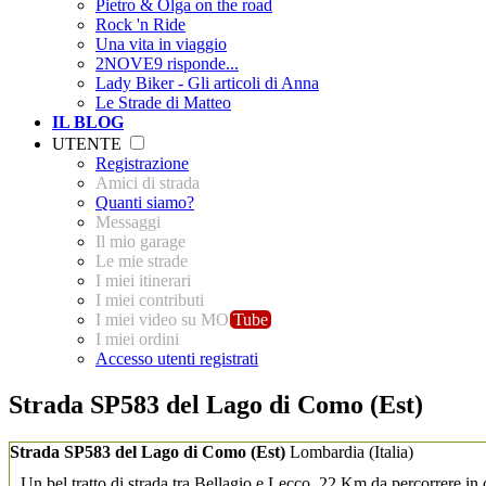
Pietro & Olga on the road
Rock 'n Ride
Una vita in viaggio
2NOVE9 risponde...
Lady Biker - Gli articoli di Anna
Le Strade di Matteo
IL BLOG
UTENTE
Registrazione
Amici di strada
Quanti siamo?
Messaggi
Il mio garage
Le mie strade
I miei itinerari
I miei contributi
I miei video su MO
Tube
I miei ordini
Accesso utenti registrati
Strada SP583 del Lago di Como (Est)
Strada SP583 del Lago di Como (Est)
Lombardia
(Italia)
Un bel tratto di strada tra Bellagio e Lecco, 22 Km da percorrere in 