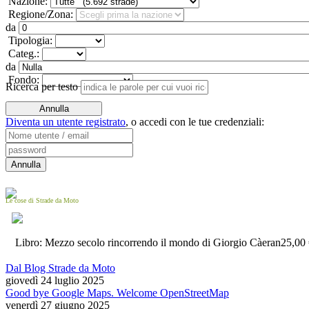
Nazione:
Regione/Zona:
da
Tipologia:
Categ.:
da
Fondo:
Ricerca per testo
Diventa un utente registrato
,
o accedi con le tue credenziali:
Le cose di Strade da Moto
Libro: Mezzo secolo rincorrendo il mondo di Giorgio Càeran
25,00
Dal Blog Strade da Moto
giovedì 24 luglio 2025
Good bye Google Maps. Welcome OpenStreetMap
venerdì 27 giugno 2025