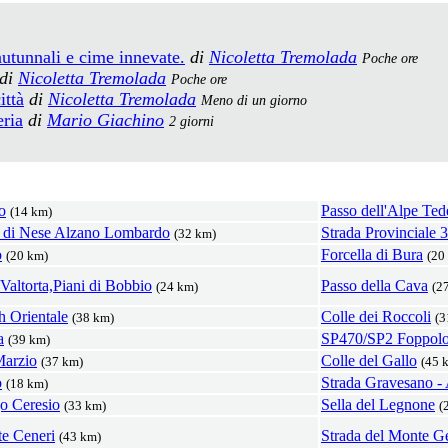
utunnali e cime innevate.
di
Nicoletta Tremolada
Poche ore
di
Nicoletta Tremolada
Poche ore
ittà
di
Nicoletta Tremolada
Meno di un giorno
eria
di
Mario Giachino
2 giorni
o
Passo dell'Alpe Ted
(14 km)
e di Nese Alzano Lombardo
Strada Provinciale 
(32 km)
o
Forcella di Bura
(20 km)
(20
Valtorta,Piani di Bobbio
Passo della Cava
(24 km)
(2
 Orientale
Colle dei Roccoli
(38 km)
(3
a
SP470/SP2 Foppol
(39 km)
Marzio
Colle del Gallo
(37 km)
(45 
o
Strada Gravesano - 
(18 km)
go Ceresio
Sella del Legnone
(33 km)
(
te Ceneri
Strada del Monte G
(43 km)