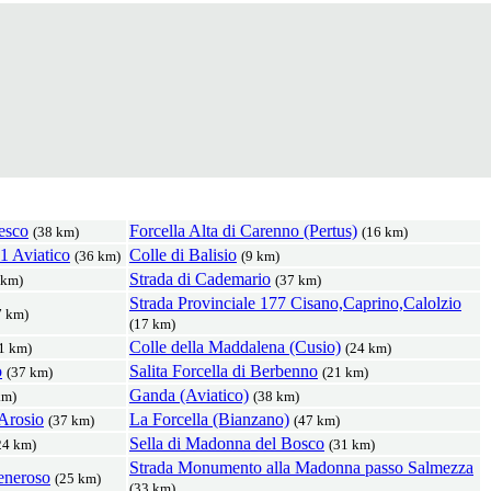
esco
Forcella Alta di Carenno (Pertus)
(38 km)
(16 km)
31 Aviatico
Colle di Balisio
(36 km)
(9 km)
Strada di Cademario
 km)
(37 km)
Strada Provinciale 177 Cisano,Caprino,Calolzio
7 km)
(17 km)
Colle della Maddalena (Cusio)
1 km)
(24 km)
o
Salita Forcella di Berbenno
(37 km)
(21 km)
Ganda (Aviatico)
km)
(38 km)
Arosio
La Forcella (Bianzano)
(37 km)
(47 km)
Sella di Madonna del Bosco
24 km)
(31 km)
Strada Monumento alla Madonna passo Salmezza
eneroso
(25 km)
(33 km)