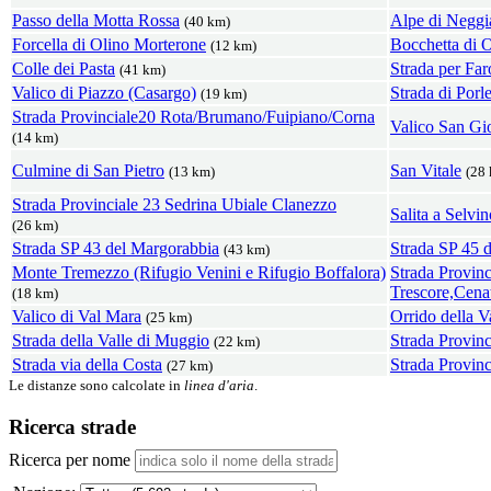
Passo della Motta Rossa
Alpe di Neggi
(40 km)
Forcella di Olino Morterone
Bocchetta di 
(12 km)
Colle dei Pasta
Strada per Fa
(41 km)
Valico di Piazzo (Casargo)
Strada di Porl
(19 km)
Strada Provinciale20 Rota/Brumano/Fuipiano/Corna
Valico San Gi
(14 km)
Culmine di San Pietro
San Vitale
(13 km)
(28
Strada Provinciale 23 Sedrina Ubiale Clanezzo
Salita a Selvin
(26 km)
Strada SP 43 del Margorabbia
Strada SP 45 
(43 km)
Monte Tremezzo (Rifugio Venini e Rifugio Boffalora)
Strada Provinc
Trescore,Cena
(18 km)
Valico di Val Mara
Orrido della V
(25 km)
Strada della Valle di Muggio
Strada Provin
(22 km)
Strada via della Costa
Strada Provin
(27 km)
Le distanze sono calcolate in
linea d'aria
.
Ricerca strade
Ricerca per nome