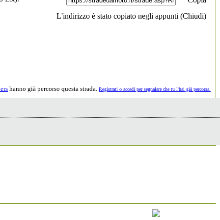
L'indirizzo è stato copiato negli appunti (
Chiudi
)
ers
hanno già percorso questa strada.
Registrati o accedi per segnalare che tu l'hai già percorsa.