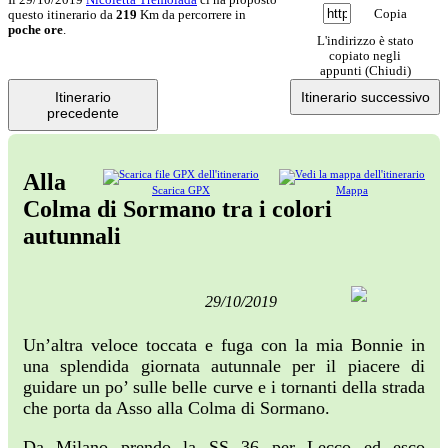
Copia
questo itinerario da
219
Km da percorrere in
poche ore
.
L'indirizzo è stato
copiato negli
appunti (
Chiudi
)
Itinerario
Itinerario successivo
precedente
Alla
Scarica GPX
Mappa
Colma di Sormano tra i colori
autunnali
29/10/2019
Un’altra veloce toccata e fuga con la mia Bonnie in
una splendida giornata autunnale per il piacere di
guidare un po’ sulle belle curve e i tornanti della strada
che porta da Asso alla Colma di Sormano.
Da Milano prendo la SS 36 per Lecco ed esco