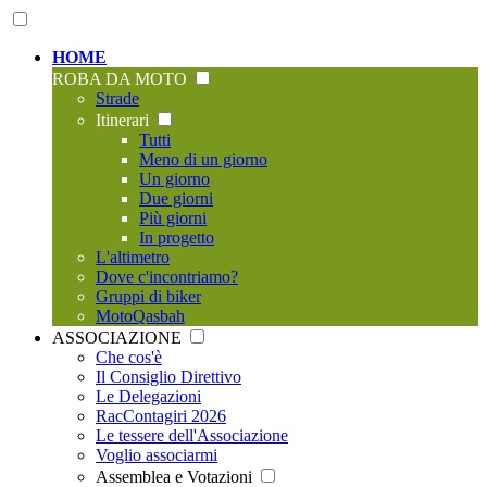
HOME
ROBA DA MOTO
Strade
Itinerari
Tutti
Meno di un giorno
Un giorno
Due giorni
Più giorni
In progetto
L'altimetro
Dove c'incontriamo?
Gruppi di biker
MotoQasbah
ASSOCIAZIONE
Che cos'è
Il Consiglio Direttivo
Le Delegazioni
RacContagiri 2026
Le tessere dell'Associazione
Voglio associarmi
Assemblea e Votazioni