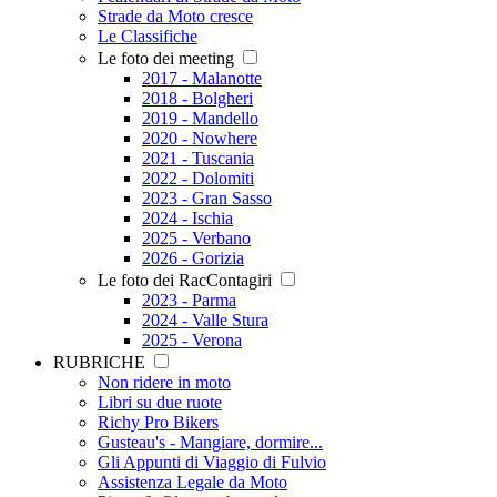
Strade da Moto cresce
Le Classifiche
Le foto dei meeting
2017 - Malanotte
2018 - Bolgheri
2019 - Mandello
2020 - Nowhere
2021 - Tuscania
2022 - Dolomiti
2023 - Gran Sasso
2024 - Ischia
2025 - Verbano
2026 - Gorizia
Le foto dei RacContagiri
2023 - Parma
2024 - Valle Stura
2025 - Verona
RUBRICHE
Non ridere in moto
Libri su due ruote
Richy Pro Bikers
Gusteau's - Mangiare, dormire...
Gli Appunti di Viaggio di Fulvio
Assistenza Legale da Moto