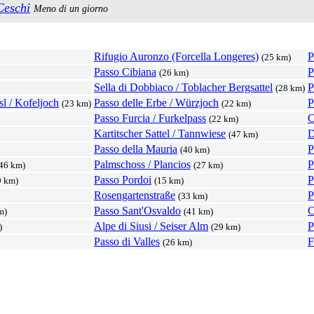
Ceschi
Meno di un giorno
Rifugio Auronzo (Forcella Longeres)
P
(25 km)
Passo Cibiana
P
(26 km)
Sella di Dobbiaco / Toblacher Bergsattel
P
(28 km)
sl / Kofeljoch
Passo delle Erbe / Würzjoch
P
(23 km)
(22 km)
Passo Furcia / Furkelpass
C
(22 km)
Kartitscher Sattel / Tannwiese
D
(47 km)
Passo della Mauria
P
(40 km)
Palmschoss / Plancios
P
46 km)
(27 km)
Passo Pordoi
P
9 km)
(15 km)
Rosengartenstraße
P
(33 km)
Passo Sant'Osvaldo
C
m)
(41 km)
Alpe di Siusi / Seiser Alm
P
)
(29 km)
Passo di Valles
F
(26 km)