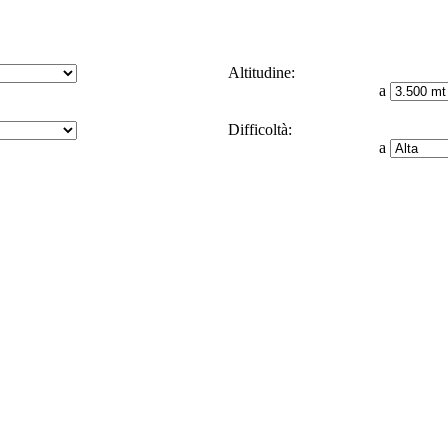
Altitudine:
a
Difficoltà:
a