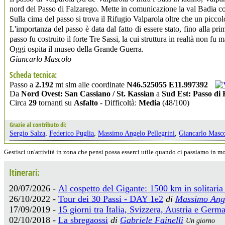
nord del Passo di Falzarego. Mette in comunicazione la val Badia c
Sulla cima del passo si trova il Rifugio Valparola oltre che un piccolo
L'importanza del passo è data dal fatto di essere stato, fino alla pr
passo fu costruito il forte Tre Sassi, la cui struttura in realtà non fu
Oggi ospita il museo della Grande Guerra.
Giancarlo Mascolo
Scheda tecnica:
Passo a
2.192
mt slm alle coordinate
N46.525055 E11.997392
Da
Nord Ovest: San Cassiano / St. Kassian
a
Sud Est: Passo di 
Circa
29
tornanti su
Asfalto
- Difficoltà:
Media
(48/100)
Grazie al contributo di:
Sergio Salza
,
Federico Puglia
,
Massimo Angelo Pellegrini
,
Giancarlo Masc
Gestisci un'attività in zona che pensi possa esserci utile quando ci passiamo in 
Itinerari:
20/07/2026 -
Al cospetto del Gigante: 1500 km in solitaria
26/10/2022 -
Tour dei 30 Passi - DAY 1e2
di
Massimo Ange
17/09/2019 -
15 giorni tra Italia, Svizzera, Austria e Ger
02/10/2018 -
La sbregaossi
di
Gabriele Fainelli
Un giorno