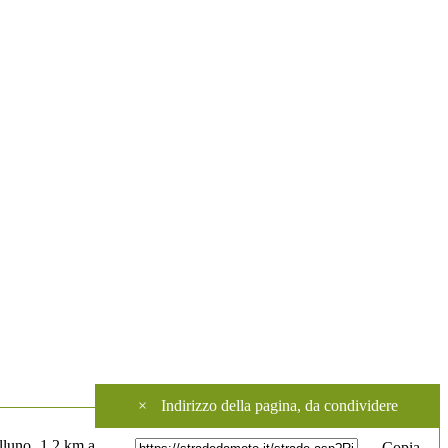
×
Indirizzo della pagina, da condividere
elluno, 1,2 km a
Copia