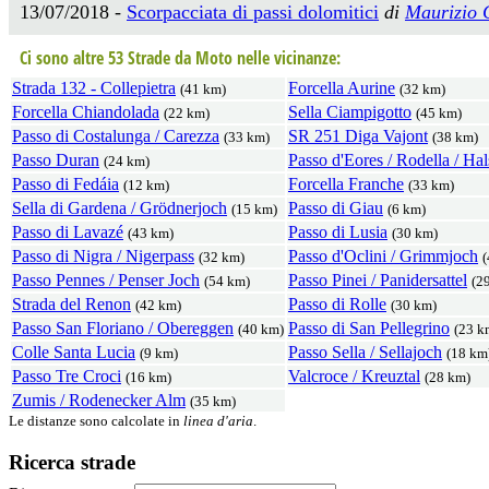
13/07/2018 -
Scorpacciata di passi dolomitici
di
Maurizio 
Ci sono altre 53 Strade da Moto nelle vicinanze:
Strada 132 - Collepietra
Forcella Aurine
(41 km)
(32 km)
Forcella Chiandolada
Sella Ciampigotto
(22 km)
(45 km)
Passo di Costalunga / Carezza
SR 251 Diga Vajont
(33 km)
(38 km)
Passo Duran
Passo d'Eores / Rodella / Hal
(24 km)
Passo di Fedáia
Forcella Franche
(12 km)
(33 km)
Sella di Gardena / Grödnerjoch
Passo di Giau
(15 km)
(6 km)
Passo di Lavazé
Passo di Lusia
(43 km)
(30 km)
Passo di Nigra / Nigerpass
Passo d'Oclini / Grimmjoch
(32 km)
(
Passo Pennes / Penser Joch
Passo Pinei / Panidersattel
(54 km)
(2
Strada del Renon
Passo di Rolle
(42 km)
(30 km)
Passo San Floriano / Obereggen
Passo di San Pellegrino
(40 km)
(23 k
Colle Santa Lucia
Passo Sella / Sellajoch
(9 km)
(18 km
Passo Tre Croci
Valcroce / Kreuztal
(16 km)
(28 km)
Zumis / Rodenecker Alm
(35 km)
Le distanze sono calcolate in
linea d'aria
.
Ricerca strade