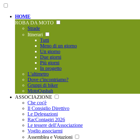
HOME
ROBA DA MOTO
Strade
Itinerari
Tutti
Meno di un giorno
Un giorno
Due giorni
Più giorni
In progetto
L'altimetro
Dove c'incontriamo?
Gruppi di biker
MotoQasbah
ASSOCIAZIONE
Che cos'è
Il Consiglio Direttivo
Le Delegazioni
RacContagiri 2026
Le tessere dell'Associazione
Voglio associarmi
Assemblea e Votazioni