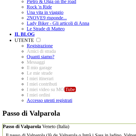
Pietro & Olga on the road
Rock 'n Ride
Una vita in viaggio
2NOVE9 risponde...
Lady Biker - Gli articoli di Anna
Le Strade di Matteo
IL BLOG
UTENTE
Registrazione
Amici di strada
Quanti siamo?
Messaggi
Il mio garage
Le mie strade
I miei itinerari
I miei contributi
I miei video su MO
Tube
I miei ordini
Accesso utenti registrati
Passo di Valparola
Passo di Valparola
Veneto
(Italia)
Il passo di Valparola (Jù de Valparola o Intrà i Sass in ladino, Valp