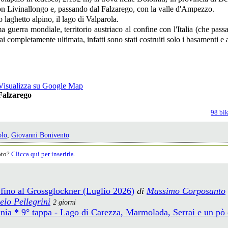
on Livinallongo e, passando dal Falzarego, con la valle d'Ampezzo.
 laghetto alpino, il lago di Valparola.
ima guerra mondiale, territorio austriaco al confine con l'Italia (che pa
 mai completamente ultimata, infatti sono stati costruiti solo i basamenti e
Falzarego
98 bik
olo
,
Giovanni Bonivento
moto?
Clicca qui per inserirla
.
 fino al Grossglockner (Luglio 2026)
di
Massimo Corposanto
lo Pellegrini
2 giorni
mania * 9° tappa - Lago di Carezza, Marmolada, Serrai e un pò 