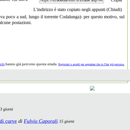
L'indirizzo è stato copiato negli appunti (
Chiudi
)
ssava poco a sud, lungo il torrente Codalunga): per questo motivo, sul
 alcune postazioni.
ers
hanno già percorso questa strada.
Registrati o accedi per segnalare che tu l'hai già percorsa.
3 giorni
di curve
di
Fulvio Caporali
15 giorni