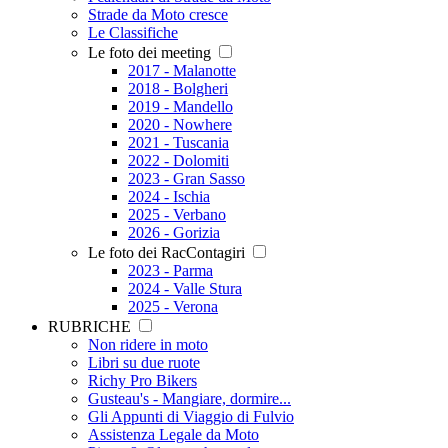
Strade da Moto cresce
Le Classifiche
Le foto dei meeting
2017 - Malanotte
2018 - Bolgheri
2019 - Mandello
2020 - Nowhere
2021 - Tuscania
2022 - Dolomiti
2023 - Gran Sasso
2024 - Ischia
2025 - Verbano
2026 - Gorizia
Le foto dei RacContagiri
2023 - Parma
2024 - Valle Stura
2025 - Verona
RUBRICHE
Non ridere in moto
Libri su due ruote
Richy Pro Bikers
Gusteau's - Mangiare, dormire...
Gli Appunti di Viaggio di Fulvio
Assistenza Legale da Moto