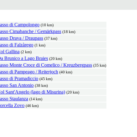
asso di Campolongo
(10 km)
asso Cimabanche / Gemärkpass
(18 km)
asso Drava / Draupass
(37 km)
asso di Falzàrego
(1 km)
ol Gallina
(2 km)
a Brunico a Lago Braies
(20 km)
asso Monte Croce di Comelico / Kreuzbergpass
(35 km)
asso di Pampeago / Reiterjoch
(40 km)
asso di Pramadiccio
(45 km)
asso San Antonio
(38 km)
ol Sant'Angelo (lago di Misurina)
(20 km)
asso Staulanza
(14 km)
orcella Zovo
(46 km)