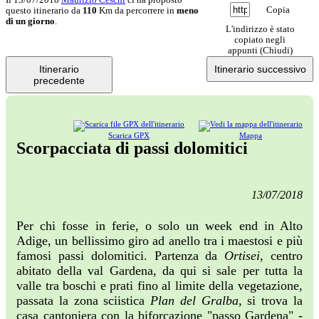
Copia
questo itinerario da
110
Km da percorrere in
meno
di un giorno
.
L'indirizzo è stato
copiato negli
appunti (
Chiudi
)
Itinerario
Itinerario successivo
precedente
Scarica GPX
Mappa
Scorpacciata di passi dolomitici
13/07/2018
Per chi fosse in ferie, o solo un week end in Alto
Adige, un bellissimo giro ad anello tra i maestosi e più
famosi passi dolomitici. Partenza da
Ortisei
, centro
abitato della val Gardena, da qui si sale per tutta la
valle tra boschi e prati fino al limite della vegetazione,
passata la zona sciistica
Plan del Gralba
, si trova la
casa cantoniera con la biforcazione "passo Gardena" -