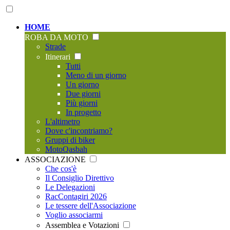
HOME
ROBA DA MOTO
Strade
Itinerari
Tutti
Meno di un giorno
Un giorno
Due giorni
Più giorni
In progetto
L'altimetro
Dove c'incontriamo?
Gruppi di biker
MotoQasbah
ASSOCIAZIONE
Che cos'è
Il Consiglio Direttivo
Le Delegazioni
RacContagiri 2026
Le tessere dell'Associazione
Voglio associarmi
Assemblea e Votazioni