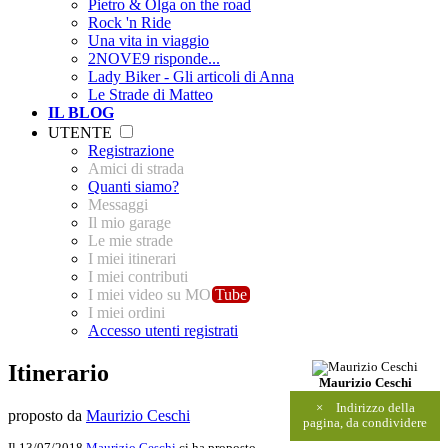
Pietro & Olga on the road
Rock 'n Ride
Una vita in viaggio
2NOVE9 risponde...
Lady Biker - Gli articoli di Anna
Le Strade di Matteo
IL BLOG
UTENTE
Registrazione
Amici di strada
Quanti siamo?
Messaggi
Il mio garage
Le mie strade
I miei itinerari
I miei contributi
I miei video su MO
Tube
I miei ordini
Accesso utenti registrati
Itinerario
Maurizio Ceschi
×
Indirizzo della
proposto da
Maurizio Ceschi
pagina, da condividere
Il 13/07/2018
Maurizio Ceschi
ci ha proposto