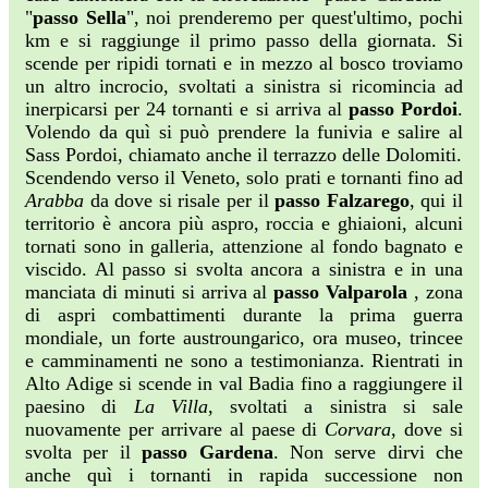
"
passo Sella
", noi prenderemo per quest'ultimo, pochi
km e si raggiunge il primo passo della giornata. Si
scende per ripidi tornati e in mezzo al bosco troviamo
un altro incrocio, svoltati a sinistra si ricomincia ad
inerpicarsi per 24 tornanti e si arriva al
passo Pordoi
.
Volendo da quì si può prendere la funivia e salire al
Sass Pordoi, chiamato anche il terrazzo delle Dolomiti.
Scendendo verso il Veneto, solo prati e tornanti fino ad
Arabba
da dove si risale per il
passo Falzarego
, qui il
territorio è ancora più aspro, roccia e ghiaioni, alcuni
tornati sono in galleria, attenzione al fondo bagnato e
viscido. Al passo si svolta ancora a sinistra e in una
manciata di minuti si arriva al
passo Valparola
, zona
di aspri combattimenti durante la prima guerra
mondiale, un forte austroungarico, ora museo, trincee
e camminamenti ne sono a testimonianza. Rientrati in
Alto Adige si scende in val Badia fino a raggiungere il
paesino di
La Villa
, svoltati a sinistra si sale
nuovamente per arrivare al paese di
Corvara
, dove si
svolta per il
passo Gardena
. Non serve dirvi che
anche quì i tornanti in rapida successione non