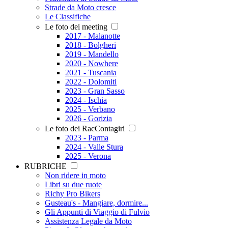
Strade da Moto cresce
Le Classifiche
Le foto dei meeting
2017 - Malanotte
2018 - Bolgheri
2019 - Mandello
2020 - Nowhere
2021 - Tuscania
2022 - Dolomiti
2023 - Gran Sasso
2024 - Ischia
2025 - Verbano
2026 - Gorizia
Le foto dei RacContagiri
2023 - Parma
2024 - Valle Stura
2025 - Verona
RUBRICHE
Non ridere in moto
Libri su due ruote
Richy Pro Bikers
Gusteau's - Mangiare, dormire...
Gli Appunti di Viaggio di Fulvio
Assistenza Legale da Moto