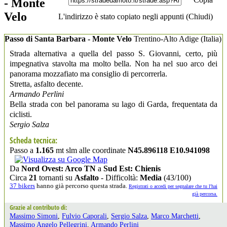
- Monte
Velo
L'indirizzo è stato copiato negli appunti (
Chiudi
)
Passo di Santa Barbara - Monte Velo
Trentino-Alto Adige
(Italia)
Strada alternativa a quella del passo S. Giovanni, certo, più
impegnativa stavolta ma molto bella. Non ha nel suo arco dei
panorama mozzafiato ma consiglio di percorrerla.
Stretta, asfalto decente.
Armando Perlini
Bella strada con bel panorama su lago di Garda, frequentata da
ciclisti.
Sergio Salza
Scheda tecnica:
Passo a
1.165
mt slm alle coordinate
N45.896118 E10.941098
Da
Nord Ovest: Arco TN
a
Sud Est: Chienis
Circa
21
tornanti su
Asfalto
- Difficoltà:
Media
(43/100)
37 bikers
hanno già percorso questa strada.
Registrati o accedi per segnalare che tu l'hai
già percorsa.
Grazie al contributo di:
Massimo Simoni
,
Fulvio Caporali
,
Sergio Salza
,
Marco Marchetti
,
Massimo Angelo Pellegrini
,
Armando Perlini