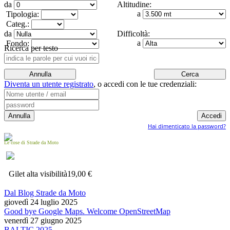
da
Altitudine:
a
Tipologia:
Categ.:
da
Difficoltà:
a
Fondo:
Ricerca per testo
Diventa un utente registrato
,
o accedi con le tue credenziali:
Hai dimenticato la password?
Le cose di Strade da Moto
Gilet alta visibilità
19,00 €
Dal Blog Strade da Moto
giovedì 24 luglio 2025
Good bye Google Maps. Welcome OpenStreetMap
venerdì 27 giugno 2025
BALTIC 2025