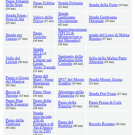
Passo Fittanze
Passo Fobbia
Strada Folgaria
della Sega
Strada della Forra
(19 km)
(39 km)
(15 km)
(24 km)
Strada
Strada Fosse -
Valico della
Gardesana
Strada Gardesana
Sega di Ala
Fricca
Occidentale
Orientale
(21 km)
(19 km)
(25 km)
(42 km)
Kaiserjägerstrasse
Passo
(SP133 di
Strada per
strada del Lago di Malga
Gioiche
Monterovere o
Giazza
Bissina
(27 km)
(37 km)
del Menador)
(34 km)
(28 km)
Strada
SP115 e
SP38
Santuario della
Valle del
Sella della Malga Prato
Limone sul
Madonna delle
Leogra
Alpesina
(30 km)
(16 km)
Garda,
Cornelle
(44 km)
Vesio,Tignale
(22 km)
Passo del
Passo o Giogo
Marè / Passo
SP37 del Monte
Strada Monte Zugna
del Maniva
Baremone
Tombio
(10 km)
(13 km)
(42 km)
(39 km)
Bocca di
Passo Nota
Altopiano della
Strada Peri Fosse
(27 km)
Navene
Paganella
(13 km)
(16 km)
(32 km)
Passo Pian
Passo della
Passo della
Passo Pozza di Cola
delle Fugazze
Pianella
Pianetta
(43 km)
(16 km)
(23 km)
(28 km)
Strada
provinciale
Passo della
350 di
Passo del
Priabona
Folgaria e di
Rocolo Rossato
(42 km)
Redebus
(40 km)
Val d'Astico
(45 km)
(ex ss 350)
(28 km)