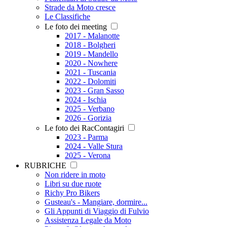
Strade da Moto cresce
Le Classifiche
Le foto dei meeting
2017 - Malanotte
2018 - Bolgheri
2019 - Mandello
2020 - Nowhere
2021 - Tuscania
2022 - Dolomiti
2023 - Gran Sasso
2024 - Ischia
2025 - Verbano
2026 - Gorizia
Le foto dei RacContagiri
2023 - Parma
2024 - Valle Stura
2025 - Verona
RUBRICHE
Non ridere in moto
Libri su due ruote
Richy Pro Bikers
Gusteau's - Mangiare, dormire...
Gli Appunti di Viaggio di Fulvio
Assistenza Legale da Moto