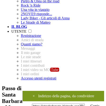
Pietro & Olga on the road
Rock 'n Ride
Una vita in viaggio
2NOVE9 risponde...
Lady Biker - Gli articoli di Anna
Le Strade di Matteo
IL BLOG
UTENTE
Registrazione
Amici di strada
Quanti siamo?
Messaggi
Il mio garage
Le mie strade
I miei itinerari
I miei contributi
I miei video su MO
Tube
I miei ordini
Accesso utenti registrati
Passo di
Santa
×
Indirizzo della pagina, da condividere
Barbara
Copia