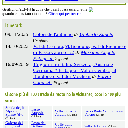
Gestisci un'attività in zona che pensi possa esserci utile
quando ci passiamo in moto?
Clicca qui per inserirla
.
Itinerari:
09/11/2025 -
Colori dell'autunno
di
Umberto Zanchi
Un giorno
14/10/2023 -
Val di Cembra,M.Bondone, Val di Fiemme e
di Fassa Giorno 1/2
di
Massimo Angelo
Pellegrini
2 giorni
16/09/2019 -
15 giorni tra Italia, Svizzera, Austria e
Germania * 8° tappa - Val di Cembra, il
Bondone e val dei Mocheni
di
Fulvio
Caporali
15 giorni
Ci sono più di 100 Strade da Moto nelle vicinanze, ecco le 100 più
vicine:
Strada degli
Passo
Alpini /
Sella prativa di
Passo Baito Scale / Punta
Ampola
Spiazo Alto
Andalo
Veleno
(30 km)
(25 km)
(23 km)
(28 km)
Goletto del
Passo del
Colle delle
giogo del
Ballino
Sella di Bondo
(22 km)
Benne