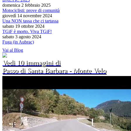
domenica 2 febbraio 2025
Motociclisti: prove di comunità
giovedì 14 novembre 2024
Una NON tassa che ci tartassa
sabato 19 ottobre 2024
TGiF è morto. Viva TGiF!
sabato 3 agosto 2024
Fuga (in Aubrac)
Vai al Blog
Vedi 10 immagini di
Passo di Santa Barbara - Monte Velo