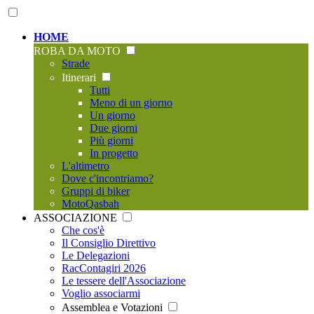
HOME
ROBA DA MOTO
Strade
Itinerari
Tutti
Meno di un giorno
Un giorno
Due giorni
Più giorni
In progetto
L'altimetro
Dove c'incontriamo?
Gruppi di biker
MotoQasbah
ASSOCIAZIONE
Che cos'è
Il Consiglio Direttivo
Le Delegazioni
RacContagiri 2026
Le tessere dell'Associazione
Voglio associarmi
Assemblea e Votazioni