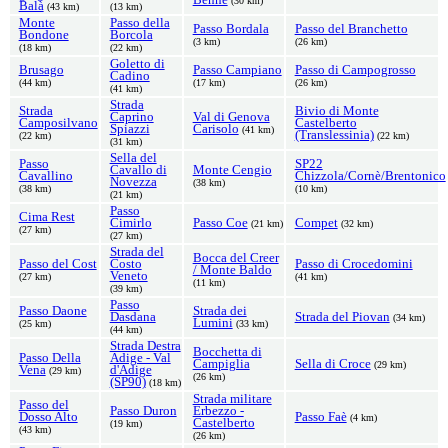
(30 km)
Balà
(43 km)
(13 km)
Monte
Passo della
Passo Bordala
Passo del Branchetto
Bondone
Borcola
(3 km)
(26 km)
(18 km)
(22 km)
Goletto di
Brusago
Passo Campiano
Passo di Campogrosso
Cadino
(44 km)
(17 km)
(26 km)
(41 km)
Strada
Strada
Bivio di Monte
Caprino
Val di Genova
Camposilvano
Castelberto
Spiazzi
Carisolo
(41 km)
(Translessinia)
(22 km)
(22 km)
(31 km)
Sella del
Passo
SP22
Cavallo di
Monte Cengio
Cavallino
Chizzola/Cornè/Brentonico
Novezza
(38 km)
(38 km)
(10 km)
(21 km)
Passo
Cima Rest
Cimirlo
Passo Coe
Compet
(21 km)
(32 km)
(27 km)
(27 km)
Strada del
Bocca del Creer
Passo del Cost
Costo
Passo di Crocedomini
/ Monte Baldo
Veneto
(27 km)
(41 km)
(11 km)
(39 km)
Passo
Passo Daone
Strada dei
Dasdana
Strada del Piovan
(34 km)
Lumini
(25 km)
(33 km)
(44 km)
Strada Destra
Bocchetta di
Passo Della
Adige - Val
Campiglia
Sella di Croce
(29 km)
Vena
d'Adige
(29 km)
(26 km)
(SP90)
(18 km)
Strada militare
Passo del
Passo Duron
Erbezzo -
Dosso Alto
Passo Faè
(4 km)
Castelberto
(19 km)
(43 km)
(26 km)