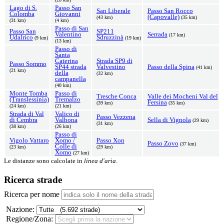
Lago di S.
Passo San
San Liberale
Passo San Rocco
Colomba
Giovanni
(Capovalle)
(43 km)
(35 km)
(31 km)
(4 km)
Passo di San
Passo San
SP211
Valentino
Serrada
(17 km)
Udalrico
Sdruzzinà
(9 km)
(19 km)
(13 km)
Passo di
Santa
Caterina
Strada SP9 di
Passo Sommo
SP44 strada
Valvestino
Passo della Spina
(41 km)
(21 km)
della
(32 km)
campanella
(40 km)
Monte Tomba
Passo di
Tresche Conca
Valle dei Mocheni Val del
(Translessinia)
Tremalzo
Fersina
(39 km)
(35 km)
(24 km)
(21 km)
Strada di Val
Valico di
Passo Vezzena
di Cembra
Valbona
Sella di Vignola
(29 km)
(31 km)
(38 km)
(26 km)
Passo di
Vigolo Vattaro
Xomo /
Passo Xon
Passo Zovo
(37 km)
Colle di
(23 km)
(29 km)
Xomo
(27 km)
Le distanze sono calcolate in
linea d'aria
.
Ricerca strade
Ricerca per nome
Nazione:
Regione/Zona: