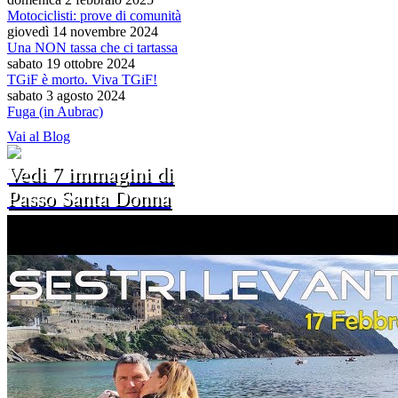
Motociclisti: prove di comunità
giovedì 14 novembre 2024
Una NON tassa che ci tartassa
sabato 19 ottobre 2024
TGiF è morto. Viva TGiF!
sabato 3 agosto 2024
Fuga (in Aubrac)
Vai al Blog
Vedi 7 immagini di
Passo Santa Donna