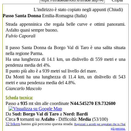
L'indirizzo è stato copiato negli appunti (
Chiudi
)
Passo Santa Donna
Emilia-Romagna
(Italia)
Strada appenninica che regala belle curve e ottimi panorami.
Asfalto quasi sempre buono.
Fulvio Caporali
ll passo Santa Donna da Borgo Val di Taro è una salita situata
nella regione Parma.
Ha una lunghezza di 14.1 km, un dislivello di 559 metri e una
pendenza media del 4%.
Il punto più alto è a 939 metri sul livello del mare.
Da Monti ha una lunghezza di 11.4 km, un dislivello di 543
metri e una pendenza media del 4.8%.
Giancarlo Mascolo
Scheda tecnica:
Passo a
935
mt slm alle coordinate
N44.545270 E9.732600
Da
Sud: Borgo Val di Taro
a
Nord: Bardi
Circa
9
tornanti su
Asfalto
- Difficoltà:
Media
(53/100)
32 bikers
hanno già percorso questa strada.
Registrati o accedi per segnalare che tu l'hai
già percorsa.