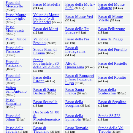
Passo del
Passo Mistadella
Passo della Mola -
Passo del Monte
Mercatello
SP50
Albareto
(24 km)
(32 km)
(24 km)
(25 km)
Passo Monte
Valico di Monte
Passo Monte Veri
Passo di Monte
Cornoviglio
Pollano (o di
Vitello
(30 km)
(32 km)
Malanotte)
(32 km)
(25 km)
Passo
Passo dei Morti
Passo delle Tre
Passo Pellizzone
Montevacà
Strade
(12 km)
(44 km)
(15 km)
(10 km)
Passo Penice
Valico del
Passo della Pia
Cima da Piaggi
Pescino
(43 km)
(26 km)
(32 km)
(23 km)
Passo delle
Passo di
Strada Piani di
Passo del Portello
Pianazze
Pietragavina
Lesima
(40 km)
(44 km)
(13 km)
(51 km)
Strada
Passo di
Provinciale 586
Alto di
Passo del Rastello
Pratizzano
della Val d'Aveto
Quarazzana
(43 km)
(24 km)
(46 km)
(30 km)
Passo del
Passo di Romaggi
Passo della
Passo del Romito
Righetto
/ Passo Pozza del
Ritorta
(42 km)
(47 km)
Lupo
(18 km)
(37 km)
Valico
Passo di Santa
Passo Santa
Passo della
Sant'Antonio
Barbara
Franca
Scalucchia
(30 km)
(20 km)
(45 km)
(28 km)
Passo
Passo Scassella
Passo della
Passo di Segalino
Scaparina
Scoglina
(16 km)
(39 km)
(12 km)
(43 km)
Dei Scioli SP 88
Passo del
di
Passo della
Strada SS 523
Silara
Montedomenico
Spinarola
(23 km)
(46 km)
(16 km)
(34 km)
Passo della
Passo di
Passo Tomarlo
Strada della Val
Tabella
Ticchiano
Trebbia
(17 km)
(33 km)
(18 km)
(33 km)