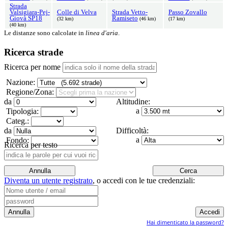
Strada
Valsigiara-Pej-
Colle di Velva
Strada Vetto-
Passo Zovallo
Giovà SP18
Ramiseto
(32 km)
(46 km)
(17 km)
(40 km)
Le distanze sono calcolate in
linea d'aria
.
Ricerca strade
Ricerca per nome
Nazione:
Regione/Zona:
da
Altitudine:
a
Tipologia:
Categ.:
da
Difficoltà:
a
Fondo:
Ricerca per testo
Diventa un utente registrato
,
o accedi con le tue credenziali:
Hai dimenticato la password?