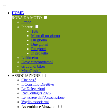
HOME
ROBA DA MOTO
Strade
Itinerari
Tutti
Meno di un giorno
Un giorno
Due giorni
Più giorni
In progetto
L'altimetro
Dove c'incontriamo?
Gruppi di biker
MotoQasbah
ASSOCIAZIONE
Che cos'è
Il Consiglio Direttivo
Le Delegazioni
RacContagiri 2026
Le tessere dell'Associazione
Voglio associarmi
Assemblea e Votazioni