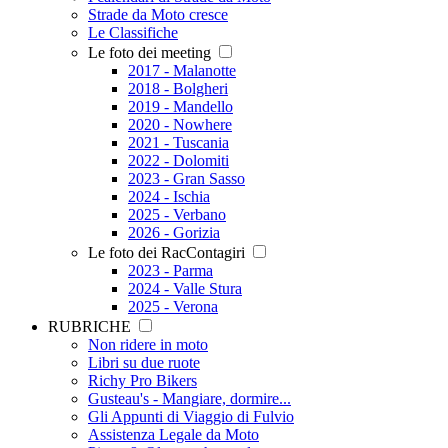
Strade da Moto cresce
Le Classifiche
Le foto dei meeting
2017 - Malanotte
2018 - Bolgheri
2019 - Mandello
2020 - Nowhere
2021 - Tuscania
2022 - Dolomiti
2023 - Gran Sasso
2024 - Ischia
2025 - Verbano
2026 - Gorizia
Le foto dei RacContagiri
2023 - Parma
2024 - Valle Stura
2025 - Verona
RUBRICHE
Non ridere in moto
Libri su due ruote
Richy Pro Bikers
Gusteau's - Mangiare, dormire...
Gli Appunti di Viaggio di Fulvio
Assistenza Legale da Moto