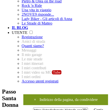
Pietro & Olga on the road
Rock 'n Ride
Una vita in viaggio
2NOVE9 risponde...
Lady Biker - Gli articoli di Anna
Le Strade di Matteo
IL BLOG
UTENTE
Registrazione
Amici di strada
Quanti siamo?
Messaggi
Il mio garage
Le mie strade
I miei itinerari
I miei contributi
I miei video su MO
Tube
I miei ordini
Accesso utenti registrati
Passo
Santa
×
Indirizzo della pagina, da condividere
Donna
Copia