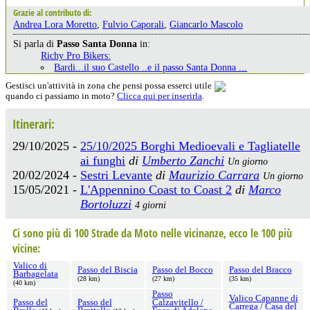
Grazie al contributo di:
Andrea Lora Moretto
,
Fulvio Caporali
,
Giancarlo Mascolo
Si parla di
Passo Santa Donna
in:
Richy Pro Bikers:
Bardi...il suo Castello ..e il passo Santa Donna ...
Gestisci un'attività in zona che pensi possa esserci utile
quando ci passiamo in moto?
Clicca qui per inserirla
.
Itinerari:
29/10/2025 -
25/10/2025 Borghi Medioevali e Tagliatelle
ai funghi
di
Umberto Zanchi
Un giorno
20/02/2024 -
Sestri Levante
di
Maurizio Carrara
Un giorno
15/05/2021 -
L'Appennino Coast to Coast 2
di
Marco
Bortoluzzi
4 giorni
Ci sono più di 100 Strade da Moto nelle vicinanze, ecco le 100 più
vicine:
Valico di
Passo del Biscia
Passo del Bocco
Passo del Bracco
Barbagelata
(28 km)
(27 km)
(35 km)
(40 km)
Passo
Valico Capanne di
Passo del
Passo del
Calzavitello /
Carrega / Casa del