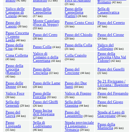
Brallo
Brattello
Foce di Adelano
(42 km)
(12 km)
Romano
(42 km)
(21 km)
Valico delle
Passo della
Passo della
Sella di
Capanne di
Cappelletta
Cappelletta
Casaselvatica
Cosola
(Farini)
(44 km)
(17 km)
(26 km)
(24 km)
Monte Castelaro
Passo dei
Passo Cento Croci
Passo del Cerreto
(Foce di Veppo)
Casoni
(30 km)
(16 km)
(47 km)
(33 km)
Passo Crocetta
Passo del Cerro
Passo del Chiodo
Passo del Cirone
/ Cerreto
(30 km)
(20 km)
(24 km)
Laghi
(48 km)
Passo della
Passo della Colla
Valico del
Passo Colla
(4 km)
Cisa
Collesino
(18 km)
(31 km)
(36 km)
Valico di
Passo della
Cima Colletta
Colla Craiolo
Comano o della
Crocetta (Alta Val
(43 km)
(24 km)
Caprettana
Tidone)
(43 km)
(42 km)
Passo della
Crocetta
Passo della
Passo del
Passo dei Guselli
(Rapallo)
Crociglia
Crocione
(22 km)
(44 km)
(22 km)
(43 km)
Sp 21 Fivizzano /
Passo delle
Passo delle Lame
Passo dei Due
Licciana / Bagnone
Donne
Santi
(23 km)
(28 km)
(18 km)
(39 km)
Valico Foce
Passo della
Valico di Fragno
Passo del Fregarolo
Forcella
(30 km)
(33 km)
(35 km)
(33 km)
Sella dei
Passo del Ghiffi
Sella della
Passo del Giogo
Generali
Giassina
(29 km)
(26 km)
(44 km)
(40 km)
Passo Incisa
Passo del
Passo del
Strada al Lago di
dell'Agugiaia
Giovà
Lagastrello
Giacopiane
(44 km)
(39 km)
(29 km)
(27 km)
Passo
Sella di
Strada provinciale
Passo della
Linguadà
Lodrignano
4 Lugagnano -
Marinella
(45 km)
Vernasca
(15 km)
(46 km)
(29 km)