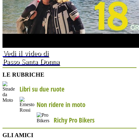
Vedi il video di
Passo Santa Donna
LE RUBRICHE
Libri su due ruote
Non ridere in moto
Richy Pro Bikers
GLI AMICI