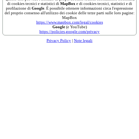
di cookies tecnici e statistici di
MapBox
e di cookies tecnici, statistici e di
profilazione di
Google
. È possibile ottenere informazioni circa l'espressione
del proprio consenso all'utilizzo dei cookie delle terze parti sulle loro pagine:
MapBox
https://www.mapbox.com/legal/cookies
Google
(e YouTube)
https://policies.google.com/privacy
Privacy Policy
|
Note legali