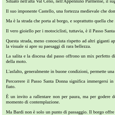
Situato nell'alta Val Ceno, nell'Appennino Parmense, il s
Il suo imponente Castello, una fortezza medievale che domi
Ma è la strada che porta al borgo, e soprattutto quella che s
Il vero gioiello per i motociclisti, tuttavia, è il Passo San
Questa strada, meno conosciuta rispetto ad altri giganti a
la visuale si apre su paesaggi di rara bellezza.
La salita e la discesa dal passo offrono un mix perfetto d
della moto.
L'asfalto, generalmente in buone condizioni, permette una 
Percorrere il Passo Santa Donna significa immergersi in un
fiato.
È un invito a rallentare non per paura, ma per godere d
momento di contemplazione.
Ma Bardi non è solo un punto di passaggio. Il borgo offre un'