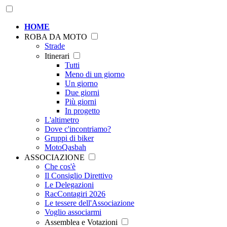
HOME
ROBA DA MOTO
Strade
Itinerari
Tutti
Meno di un giorno
Un giorno
Due giorni
Più giorni
In progetto
L'altimetro
Dove c'incontriamo?
Gruppi di biker
MotoQasbah
ASSOCIAZIONE
Che cos'è
Il Consiglio Direttivo
Le Delegazioni
RacContagiri 2026
Le tessere dell'Associazione
Voglio associarmi
Assemblea e Votazioni