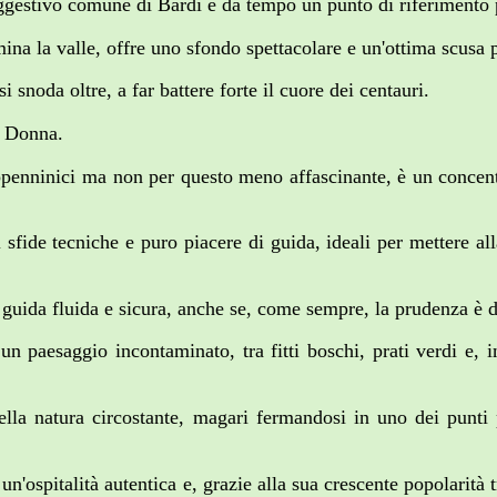
uggestivo comune di Bardi è da tempo un punto di riferimento 
na la valle, offre uno sfondo spettacolare e un'ottima scusa p
i snoda oltre, a far battere forte il cuore dei centauri.
ta Donna.
ppenninici ma non per questo meno affascinante, è un concentra
i sfide tecniche e puro piacere di guida, ideali per mettere al
guida fluida e sicura, anche se, come sempre, la prudenza è d
 paesaggio incontaminato, tra fitti boschi, prati verdi e, in 
ella natura circostante, magari fermandosi in uno dei punt
ospitalità autentica e, grazie alla sua crescente popolarità tra