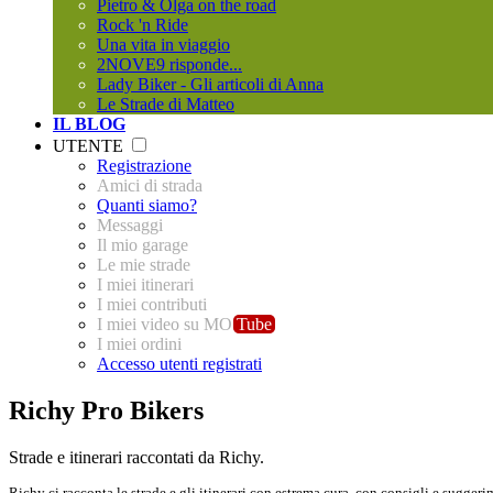
Pietro & Olga on the road
Rock 'n Ride
Una vita in viaggio
2NOVE9 risponde...
Lady Biker - Gli articoli di Anna
Le Strade di Matteo
IL BLOG
UTENTE
Registrazione
Amici di strada
Quanti siamo?
Messaggi
Il mio garage
Le mie strade
I miei itinerari
I miei contributi
I miei video su MO
Tube
I miei ordini
Accesso utenti registrati
Richy Pro Bikers
Strade e itinerari raccontati da Richy.
Richy ci racconta le strade e gli itinerari con estrema cura, con consigli e sugge