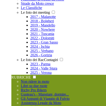
Strade da Moto cresce
Le Classifiche
Le foto dei meeting
2017 - Malanotte
2018 - Bolgheri
2019 - Mandello
2020 - Nowhere
2021 - Tuscania
2022 - Dolomiti
2023 - Gran Sasso
2024 - Ischia
2025 - Verbano
2026 - Gorizia
Le foto dei RacContagiri
2023 - Parma
2024 - Valle Stura
2025 - Verona
RUBRICHE
Non ridere in moto
Libri su due ruote
Richy Pro Bikers
Gusteau's - Mangiare, dormire...
Gli Appunti di Viaggio di Fulvio
Assistenza Legale da Moto