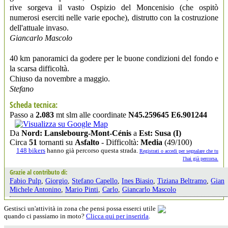
rive sorgeva il vasto Ospizio del Moncenisio (che ospitò
numerosi eserciti nelle varie epoche), distrutto con la costruzione
dell'attuale invaso.
Giancarlo Mascolo
40 km panoramici da godere per le buone condizioni del fondo e
la scarsa difficoltà.
Chiuso da novembre a maggio.
Stefano
Scheda tecnica:
Passo a
2.083
mt slm alle coordinate
N45.259645 E6.901244
Da
Nord: Lanslebourg-Mont-Cénis
a
Est: Susa (I)
Circa
51
tornanti su
Asfalto
- Difficoltà:
Media
(49/100)
148 bikers
hanno già percorso questa strada.
Registrati o accedi per segnalare che tu
l'hai già percorsa.
Grazie al contributo di:
Fabio Pulp
,
Giorgio
,
Stefano Capello
,
Ines Biasio
,
Tiziana Beltramo
,
Gian
Michele Antonino
,
Mario Pinti
,
Carlo
,
Giancarlo Mascolo
Gestisci un'attività in zona che pensi possa esserci utile
quando ci passiamo in moto?
Clicca qui per inserirla
.