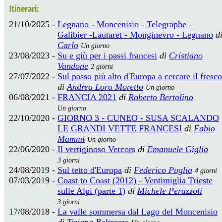
Itinerari:
21/10/2025 -
Legnano - Moncenisio - Telegraphe -
Galibier -Lautaret - Monginevro - Legnano
d
Carlo
Un giorno
23/08/2023 -
Su e giù per i passi francesi
di
Cristiano
Vandone
2 giorni
27/07/2022 -
Sul passo più alto d'Europa a cercare il fresco
di
Andrea Lora Moretto
Un giorno
06/08/2021 -
FRANCIA 2021
di
Roberto Bertolino
Un giorno
22/10/2020 -
GIORNO 3 - CUNEO - SUSA SCALANDO
LE GRANDI VETTE FRANCESI
di
Fabio
Mammi
Un giorno
22/06/2020 -
Il vertiginoso Vercors
di
Emanuele Giglio
3 giorni
24/08/2019 -
Sul tetto d'Europa
di
Federico Puglia
4 giorni
07/03/2019 -
Coast to Coast (2012) - Ventimiglia Trieste
sulle Alpi (parte 1)
di
Michele Perazzoli
3 giorni
17/08/2018 -
La valle sommersa dal Lago del Moncenisio
di
Tiziana Beltramo