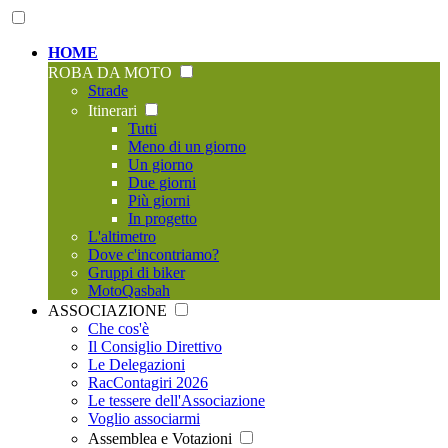
HOME
ROBA DA MOTO
Strade
Itinerari
Tutti
Meno di un giorno
Un giorno
Due giorni
Più giorni
In progetto
L'altimetro
Dove c'incontriamo?
Gruppi di biker
MotoQasbah
ASSOCIAZIONE
Che cos'è
Il Consiglio Direttivo
Le Delegazioni
RacContagiri 2026
Le tessere dell'Associazione
Voglio associarmi
Assemblea e Votazioni