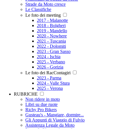
Strade da Moto cresce
Le Classifiche
Le foto dei meeting
2017 - Malanotte
2018 - Bolgheri
2019 - Mandello
2020 - Nowhere
2021 - Tuscania
2022 - Dolomiti
2023 - Gran Sasso
2024 - Ischia
2025 - Verbano
2026 - Gorizia
Le foto dei RacContagiri
2023 - Parma
2024 - Valle Stura
2025 - Verona
RUBRICHE
Non ridere in moto
Libri su due ruote
Richy Pro Bikers
Gusteau's - Mangiare, dormire...
Gli Appunti di Viaggio di Fulvio
Assistenza Legale da Moto