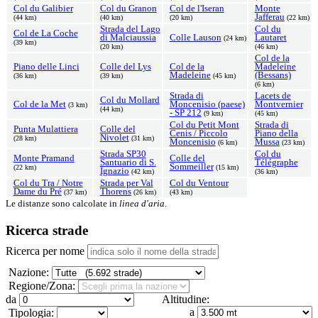
Col du Galibier
Col du Granon
Col de l'Iseran
Monte
Jafferau
(44 km)
(40 km)
(20 km)
(22 km)
Strada del Lago
Col du
Col de La Coche
di Malciaussia
Colle Lauson
Lautaret
(24 km)
(39 km)
(20 km)
(46 km)
Col de la
Piano delle Linci
Colle del Lys
Col de la
Madeleine
Madeleine
(Bessans)
(36 km)
(39 km)
(45 km)
(6 km)
Strada di
Lacets de
Col du Mollard
Col de la Met
Moncenisio (paese)
Montvernier
(3 km)
(44 km)
- SP 212
(9 km)
(45 km)
Col du Petit Mont
Strada di
Punta Mulattiera
Colle del
Cenis / Piccolo
Piano della
Nivolet
(28 km)
(31 km)
Moncenisio
Mussa
(6 km)
(23 km)
Strada SP30
Col du
Monte Pramand
Colle del
Santuario di S.
Télégraphe
Sommeiller
(22 km)
(15 km)
Ignazio
(42 km)
(36 km)
Col du Tra / Notre
Strada per Val
Col du Ventour
Dame du Pré
Thorens
(37 km)
(26 km)
(43 km)
Le distanze sono calcolate in
linea d'aria
.
Ricerca strade
Ricerca per nome
Nazione:
Regione/Zona:
da
Altitudine:
a
Tipologia: