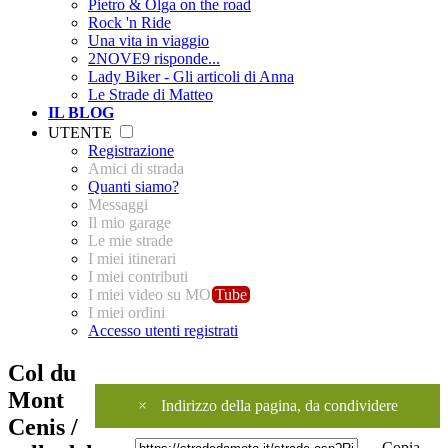
Pietro & Olga on the road
Rock 'n Ride
Una vita in viaggio
2NOVE9 risponde...
Lady Biker - Gli articoli di Anna
Le Strade di Matteo
IL BLOG
UTENTE
Registrazione
Amici di strada
Quanti siamo?
Messaggi
Il mio garage
Le mie strade
I miei itinerari
I miei contributi
I miei video su MO
Tube
I miei ordini
Accesso utenti registrati
Col du
Mont
×
Indirizzo della pagina, da condividere
Cenis /
Copia