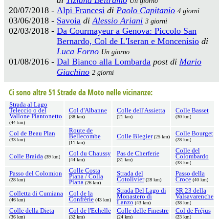
Un giorno
20/07/2018 -
Alpi Francesi
di
Paolo Capitanio
4 giorni
03/06/2018 -
Savoia
di
Alessio Ariani
3 giorni
02/03/2018 -
Da Courmayeur a Genova: Piccolo San
Bernardo, Col de L'Iseran e Moncenisio
di
Luca Forno
Un giorno
01/08/2016 -
Dal Bianco alla Lombarda
post di
Mario
Giachino
2 giorni
Ci sono altre 51 Strade da Moto nelle vicinanze:
Strada al Lago
Teleccio o del
Col d'Albanne
Colle dell'Assietta
Colle Basset
Vallone Piantonetto
(38 km)
(21 km)
(30 km)
(44 km)
Route de
Col de Beau Plan
Colle Bourget
Bellecombe
Colle Blegier
(25 km)
(33 km)
(28 km)
(11 km)
Colle del
Col du Chaussy
Pas de Cherferie
Colle Braida
Colombardo
(39 km)
(44 km)
(31 km)
(33 km)
Colle Costa
Passo del Colomion
Strada del
Passo della
Piana / Colla
Cotolivier
Croce
(28 km)
(28 km)
(40 km)
Piana
(26 km)
Strada Del Lago di
SR 23 della
Colletta di Cumiana
Col de la
Monastero di
Valsavarenche
Confrèrie
(46 km)
(43 km)
Lanzo
(43 km)
(38 km)
Colle della Dieta
Col de l'Echelle
Colle delle Finestre
Col de Fréjus
(36 km)
(32 km)
(24 km)
(23 km)