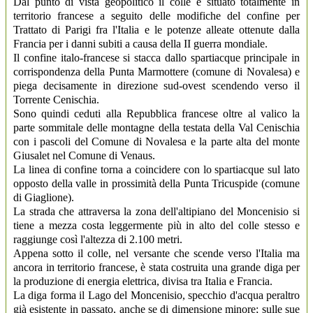
Dal punto di vista geopolitico il colle è situato totalmente in
territorio francese a seguito delle modifiche del confine per
Trattato di Parigi fra l'Italia e le potenze alleate ottenute dalla
Francia per i danni subiti a causa della II guerra mondiale.
Il confine italo-francese si stacca dallo spartiacque principale in
corrispondenza della Punta Marmottere (comune di Novalesa) e
piega decisamente in direzione sud-ovest scendendo verso il
Torrente Cenischia.
Sono quindi ceduti alla Repubblica francese oltre al valico la
parte sommitale delle montagne della testata della Val Cenischia
con i pascoli del Comune di Novalesa e la parte alta del monte
Giusalet nel Comune di Venaus.
La linea di confine torna a coincidere con lo spartiacque sul lato
opposto della valle in prossimità della Punta Tricuspide (comune
di Giaglione).
La strada che attraversa la zona dell'altipiano del Moncenisio si
tiene a mezza costa leggermente più in alto del colle stesso e
raggiunge così l'altezza di 2.100 metri.
Appena sotto il colle, nel versante che scende verso l'Italia ma
ancora in territorio francese, è stata costruita una grande diga per
la produzione di energia elettrica, divisa tra Italia e Francia.
La diga forma il Lago del Moncenisio, specchio d'acqua peraltro
già esistente in passato, anche se di dimensione minore; sulle sue