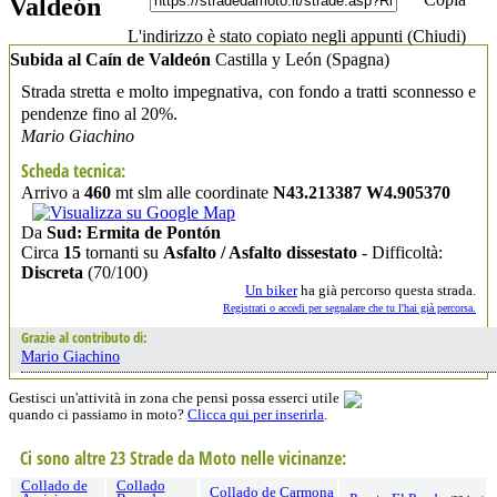
Valdeón
L'indirizzo è stato copiato negli appunti (
Chiudi
)
Subida al Caín de Valdeón
Castilla y León
(Spagna)
Strada stretta e molto impegnativa, con fondo a tratti sconnesso e
pendenze fino al 20%.
Mario Giachino
Scheda tecnica:
Arrivo a
460
mt slm alle coordinate
N43.213387 W4.905370
Da
Sud: Ermita de Pontón
Circa
15
tornanti su
Asfalto / Asfalto dissestato
- Difficoltà:
Discreta
(70/100)
Un biker
ha già percorso questa strada.
Registrati o accedi per segnalare che tu l'hai già percorsa.
Grazie al contributo di:
Mario Giachino
Gestisci un'attività in zona che pensi possa esserci utile
quando ci passiamo in moto?
Clicca qui per inserirla
.
Ci sono altre 23 Strade da Moto nelle vicinanze:
Collado de
Collado
Collado de Carmona