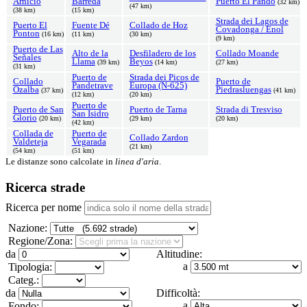
Arnicio
Barreda
Puerto El Pando
(32 km)
(47 km)
(38 km)
(15 km)
Strada dei Lagos de
Puerto El
Fuente Dé
Collado de Hoz
Covadonga / Enol
Ponton
(16 km)
(11 km)
(30 km)
(9 km)
Puerto de Las
Alto de la
Desfiladero de los
Collado Moande
Señales
Llama
Beyos
(39 km)
(14 km)
(27 km)
(31 km)
Puerto de
Strada dei Picos de
Collado
Puerto de
Pandetrave
Europa (N-625)
Ozalba
Piedrasluengas
(37 km)
(41 km)
(12 km)
(20 km)
Puerto de
Puerto de San
Puerto de Tarna
Strada di Tresviso
San Isidro
Glorio
(20 km)
(29 km)
(20 km)
(42 km)
Collada de
Puerto de
Collado Zardon
Valdeteja
Vegarada
(21 km)
(54 km)
(51 km)
Le distanze sono calcolate in
linea d'aria
.
Ricerca strade
Ricerca per nome
Nazione:
Regione/Zona:
da
Altitudine:
a
Tipologia:
Categ.:
da
Difficoltà:
a
Fondo: