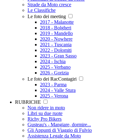
Strade da Moto cresce
Le Classifiche
Le foto dei meeting
2017 - Malanotte
2018 - Bolgheri
2019 - Mandello
2020 - Nowhere
2021 - Tuscania
2022 - Dolomiti
2023 - Gran Sasso
2024 - Ischia
2025 - Verbano
2026 - Gorizia
Le foto dei RacContagiri
2023 - Parma
2024 - Valle Stura
2025 - Verona
RUBRICHE
Non ridere in moto
Libri su due ruote
Richy Pro Bikers
Gusteau's - Mangiare, dormire...
Gli Appunti di Viaggio di Fulvio
Assistenza Legale da Moto