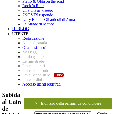
Pietro & Olga on the road
Rock 'n Ride
Una vita in viaggio
2NOVE9 risponde...
Lady Biker - Gli articoli di Anna
Le Strade di Matteo
IL BLOG
UTENTE
Registrazione
Amici di strada
Quanti siamo?
Messaggi
Il mio garage
Le mie strade
I miei itinerari
I miei contributi
I miei video su MO
Tube
I miei ordini
Accesso utenti registrati
Subida
al Caín
×
Indirizzo della pagina, da condividere
de
Copia