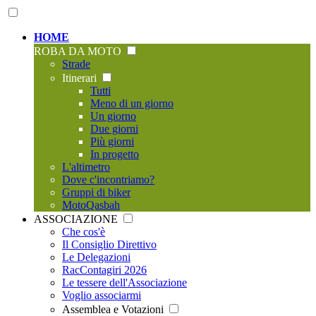
HOME
ROBA DA MOTO
Strade
Itinerari
Tutti
Meno di un giorno
Un giorno
Due giorni
Più giorni
In progetto
L'altimetro
Dove c'incontriamo?
Gruppi di biker
MotoQasbah
ASSOCIAZIONE
Che cos'è
Il Consiglio Direttivo
Le Delegazioni
RacContagiri 2026
Le tessere dell'Associazione
Voglio associarmi
Assemblea e Votazioni