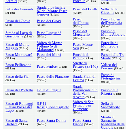
Eremiti
Forcella
(32 km)
(48 km)
(26 km)
(20 km)
Strada provinciale
Sella dei Generali
Passo del Ghiffi
Sella della
67 del Monte Fasce
Giassina
(21 km)
(32 km)
(20 km)
Genova
(31 km)
Passo
Passo Incisa
Passo del Giovà
Passo dei Giovi
dell'Incisa
dell'Agugiaia
(2 km)
(25 km)
(15 km)
(30 km)
Passo del
Passo del
Strada al Lago di
Passo Linguadà
Mercatello
Monte Albareto
Giacopiane
(28 km)
(35 km)
(20 km)
(23 km)
Valico di Monte
Forcella di
Passo di Monte
Passo Monte
Pollano (o di
Montebore
Maggio
Veri
(21 km)
(15 km)
Malanotte)
(36 km)
(17 km)
Passo Montevacà
Passo dei Morti
Forcella di
Passo delle Tre
Pareto
Strade
(36 km)
(32 km)
(14 km)
(17 km)
Strette di
Passo Pellizzone
Valico del
Passo Penice
Pertuso (SP140)
(17 km)
Pescino
(43 km)
(19 km)
(15 km)
Passo di
Passo della Pia
Passo delle Pianazze
Strada Piani di
Pietragavina
Lesima
(32 km)
(33 km)
(5 km)
(19 km)
Strada
Passo del Portello
Colla di Praglia
Provinciale 586
Passo della
della Val
Ritorta
(20 km)
(35 km)
(5 km)
d'Aveto
(27 km)
Valico di San
Passo di Romaggi
S.P.41
Sella di
Fermo / San
/ Passo Pozza del
Rossiglione/Tiglieto
Sant'Alberto
Clemente
Lupo
(31 km)
(49 km)
(28 km)
(10 km)
Strada al
Passo di Santa
Passo Santa Donna
Passo Santa
Santuario
Barbara
Franca
Madonna della
(21 km)
(44 km)
(36 km)
Guardia
(34 km)