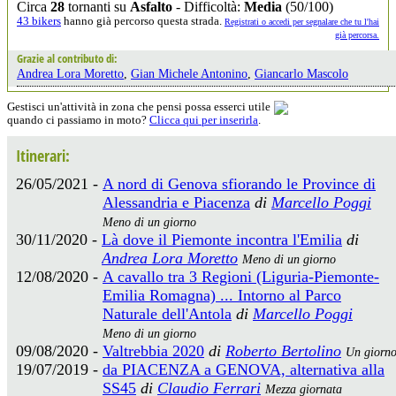
Circa
28
tornanti su
Asfalto
- Difficoltà:
Media
(50/100)
43 bikers
hanno già percorso questa strada.
Registrati o accedi per segnalare che tu l'hai
già percorsa.
Grazie al contributo di:
Andrea Lora Moretto
,
Gian Michele Antonino
,
Giancarlo Mascolo
Gestisci un'attività in zona che pensi possa esserci utile
quando ci passiamo in moto?
Clicca qui per inserirla
.
Itinerari:
26/05/2021 -
A nord di Genova sfiorando le Province di
Alessandria e Piacenza
di
Marcello Poggi
Meno di un giorno
30/11/2020 -
Là dove il Piemonte incontra l'Emilia
di
Andrea Lora Moretto
Meno di un giorno
12/08/2020 -
A cavallo tra 3 Regioni (Liguria-Piemonte-
Emilia Romagna) ... Intorno al Parco
Naturale dell'Antola
di
Marcello Poggi
Meno di un giorno
09/08/2020 -
Valtrebbia 2020
di
Roberto Bertolino
Un giorn
19/07/2019 -
da PIACENZA a GENOVA, alternativa alla
SS45
di
Claudio Ferrari
Mezza giornata