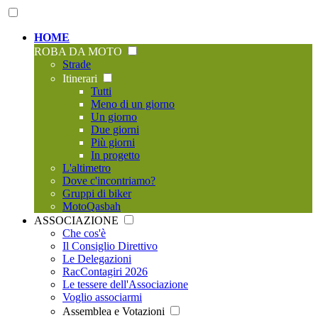
HOME
ROBA DA MOTO
Strade
Itinerari
Tutti
Meno di un giorno
Un giorno
Due giorni
Più giorni
In progetto
L'altimetro
Dove c'incontriamo?
Gruppi di biker
MotoQasbah
ASSOCIAZIONE
Che cos'è
Il Consiglio Direttivo
Le Delegazioni
RacContagiri 2026
Le tessere dell'Associazione
Voglio associarmi
Assemblea e Votazioni