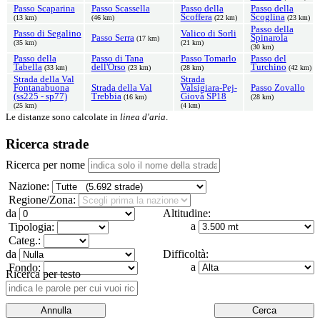
Passo Scaparina
Passo Scassella
Passo della
Passo della
Scoffera
Scoglina
(13 km)
(46 km)
(22 km)
(23 km)
Passo della
Passo di Segalino
Valico di Sorli
Passo Serra
Spinarola
(17 km)
(35 km)
(21 km)
(30 km)
Passo della
Passo di Tana
Passo Tomarlo
Passo del
Tabella
dell'Orso
Turchino
(33 km)
(23 km)
(28 km)
(42 km)
Strada della Val
Strada
Fontanabuona
Strada della Val
Valsigiara-Pej-
Passo Zovallo
(ss225 - sp77)
Trebbia
Giovà SP18
(16 km)
(28 km)
(25 km)
(4 km)
Le distanze sono calcolate in
linea d'aria
.
Ricerca strade
Ricerca per nome
Nazione:
Regione/Zona:
da
Altitudine:
a
Tipologia:
Categ.:
da
Difficoltà:
a
Fondo:
Ricerca per testo