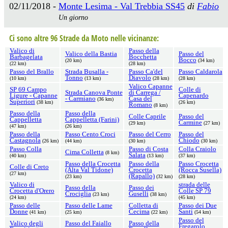
02/11/2018 -
Monte Lesima - Val Trebbia SS45
di
Fabio
Un giorno
Ci sono altre 96 Strade da Moto nelle vicinanze:
Valico di
Passo della
Valico della Bastia
Passo del
Barbagelata
Bocchetta
Bocco
(20 km)
(34 km)
(22 km)
(28 km)
Passo del Brallo
Strada Busalla -
Passo Ca'del
Passo Caldarola
Tonno
Diavolo
(10 km)
(13 km)
(28 km)
(28 km)
Valico Capanne
SP 69 Campo
Colle di
Strada Canova Ponte
di Carrega /
Ligure - Capanne
Capenardo
- Carmiano
Casa del
(36 km)
Superiori
(38 km)
(26 km)
Romano
(8 km)
Passo della
Passo della
Colle Caprile
Passo del
Cappelletta
Cappelletta (Farini)
Carmine
(29 km)
(27 km)
(47 km)
(26 km)
Passo della
Passo Cento Croci
Passo del Cerro
Passo del
Castagnola
Chiodo
(26 km)
(44 km)
(30 km)
(30 km)
Passo Colla
Passo di Costa
Colla Craiolo
Cima Colletta
(8 km)
Salata
(40 km)
(13 km)
(37 km)
Passo della Crocetta
Passo della
Passo Crocetta
Colle di Creto
(Alta Val Tidone)
Crocetta
(Rocca Susella)
(27 km)
(Rapallo)
(23 km)
(32 km)
(28 km)
Valico di
strada delle
Passo della
Passo dei
Crocetta d'Orero
Colle SP 79
Crociglia
Guselli
(23 km)
(38 km)
(24 km)
(45 km)
Passo delle
Passo delle Lame
Colletta di
Passo dei Due
Donne
Cecima
Santi
(41 km)
(25 km)
(22 km)
(54 km)
Passo del
Valico degli
Passo del Faiallo
Passo della
Fregarolo