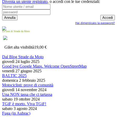
Diventa un utente registrato
,
o accedi con le tue credenziali:
Hai dimenticato la password?
Le cose di Strade da Moto
Gilet alta visibilità
19,00 €
Dal Blog Strade da Moto
giovedì 24 luglio 2025
Good bye Google Maps. Welcome OpenStreetMap
venerdì 27 giugno 2025
BALTIC 2025
domenica 2 febbraio 2025
Motociclisti: prove di comunità
giovedì 14 novembre 2024
Una NON tassa che ci tartassa
sabato 19 ottobre 2024
TGiF è morto. Viva TGiF!
sabato 3 agosto 2024
Fuga (in Aubrac)