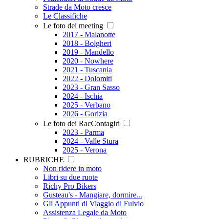
Strade da Moto cresce
Le Classifiche
Le foto dei meeting
2017 - Malanotte
2018 - Bolgheri
2019 - Mandello
2020 - Nowhere
2021 - Tuscania
2022 - Dolomiti
2023 - Gran Sasso
2024 - Ischia
2025 - Verbano
2026 - Gorizia
Le foto dei RacContagiri
2023 - Parma
2024 - Valle Stura
2025 - Verona
RUBRICHE
Non ridere in moto
Libri su due ruote
Richy Pro Bikers
Gusteau's - Mangiare, dormire...
Gli Appunti di Viaggio di Fulvio
Assistenza Legale da Moto