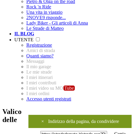
Pietro & Olga on the road
Rock 'n Ride
Una vita in viaggio
2NOVE9 risponde...
Lady Biker - Gli articoli di Anna
Le Strade di Matteo
IL BLOG
UTENTE
Registrazione
Amici di strada
Quanti siamo?
Messaggi
Il mio garage
Le mie strade
I miei itinerari
I miei contributi
I miei video su MO
Tube
I miei ordini
Accesso utenti registrati
Valico
delle
×
Indirizzo della pagina, da condividere
Copia