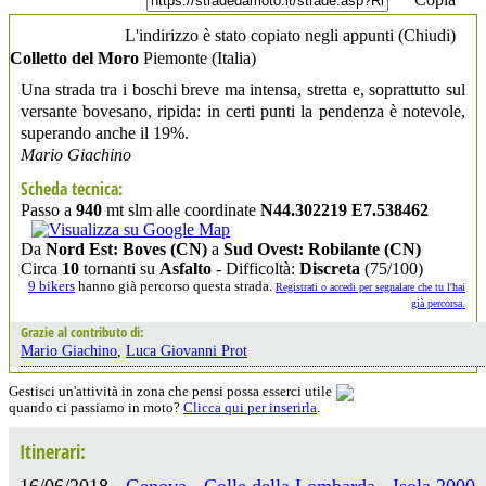
L'indirizzo è stato copiato negli appunti (
Chiudi
)
Colletto del Moro
Piemonte
(Italia)
Una strada tra i boschi breve ma intensa, stretta e, soprattutto sul
versante bovesano, ripida: in certi punti la pendenza è notevole,
superando anche il 19%.
Mario Giachino
Scheda tecnica:
Passo a
940
mt slm alle coordinate
N44.302219 E7.538462
Da
Nord Est: Boves (CN)
a
Sud Ovest: Robilante (CN)
Circa
10
tornanti su
Asfalto
- Difficoltà:
Discreta
(75/100)
9 bikers
hanno già percorso questa strada.
Registrati o accedi per segnalare che tu l'hai
già percorsa.
Grazie al contributo di:
Mario Giachino
,
Luca Giovanni Prot
Gestisci un'attività in zona che pensi possa esserci utile
quando ci passiamo in moto?
Clicca qui per inserirla
.
Itinerari:
16/06/2018 -
Genova - Colle della Lombarda - Isola 2000 