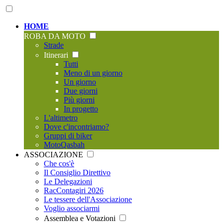
HOME
ROBA DA MOTO
Strade
Itinerari
Tutti
Meno di un giorno
Un giorno
Due giorni
Più giorni
In progetto
L'altimetro
Dove c'incontriamo?
Gruppi di biker
MotoQasbah
ASSOCIAZIONE
Che cos'è
Il Consiglio Direttivo
Le Delegazioni
RacContagiri 2026
Le tessere dell'Associazione
Voglio associarmi
Assemblea e Votazioni