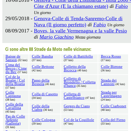
Còte d'Azur (E la chiamano estate)
di
Fabio
Un giorno
29/05/2018 -
Genova-Colle di Tenda-Sanremo-Colle di
Nava (Il giorno perfetto)
di
Fabio
Un giorno
08/09/2017 -
Boves, la valle Vermenagna e la valle Pesio
di
Mario Giachino
Mezza giornata
Ci sono altre 88 Strade da Moto nelle vicinanze:
Baisse de
Colle Bandia
Colle di Battifollo
Becca Rosso
Sanson
(32 km)
(37 km)
(37 km)
(17 km)
Cima del
Colle Bettone
Colletto della
Colle Birrone
Becco / Cime
Bicocca
(42 km)
(49 km)
(36 km)
du Bec
(17 km)
Col de la
Colletto di
Boaïre / Col
Passo della
Strada dei
Brondello / Colletta
della Boaria
Bossola
Cannoni
(45 km)
(42 km)
d'Isasca
(35 km)
(17 km)
Colle
Strada per
Colla di Casotto
Colletta di
Caprauna
Castelmagno
Castelbianco
(34 km)
(47 km)
(38 km)
(24 km)
Colle della
Colle della
Gorges du Cians
Colle Ciarbonet
Cavallina
Ciabra
(30 km)
(53 km)
(48 km)
(43 km)
Pas de Colle
Ardente
Colle Cologna
Col de la Couillole
Colla del Fieno
(Galleria)
(39 km)
(47 km)
(33 km)
(31 km)