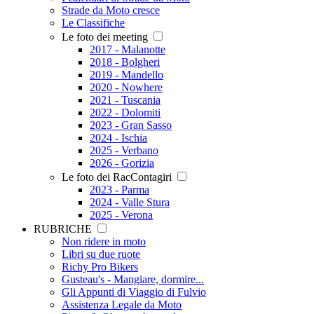
Strade da Moto cresce
Le Classifiche
Le foto dei meeting
2017 - Malanotte
2018 - Bolgheri
2019 - Mandello
2020 - Nowhere
2021 - Tuscania
2022 - Dolomiti
2023 - Gran Sasso
2024 - Ischia
2025 - Verbano
2026 - Gorizia
Le foto dei RacContagiri
2023 - Parma
2024 - Valle Stura
2025 - Verona
RUBRICHE
Non ridere in moto
Libri su due ruote
Richy Pro Bikers
Gusteau's - Mangiare, dormire...
Gli Appunti di Viaggio di Fulvio
Assistenza Legale da Moto