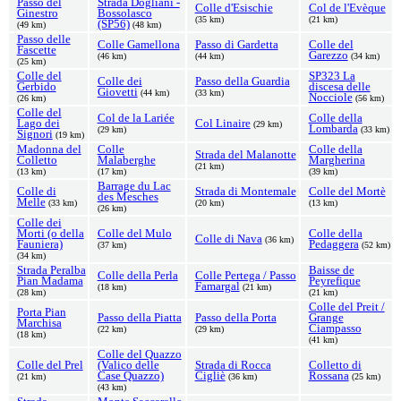
Passo del
Strada Dogliani -
Colle d'Esischie
Col de l'Evèque
Ginestro
Bossolasco
(35 km)
(21 km)
(SP56)
(49 km)
(48 km)
Passo delle
Colle Gamellona
Passo di Gardetta
Colle del
Fascette
Garezzo
(46 km)
(44 km)
(34 km)
(25 km)
Colle del
SP323 La
Colle dei
Passo della Guardia
Gerbido
discesa delle
Giovetti
(44 km)
(33 km)
Nocciole
(26 km)
(56 km)
Colle del
Col de la Lariée
Colle della
Lago dei
Col Linaire
(29 km)
Lombarda
(29 km)
(33 km)
Signori
(19 km)
Madonna del
Colle
Colle della
Strada del Malanotte
Colletto
Malaberghe
Margherina
(21 km)
(13 km)
(17 km)
(39 km)
Barrage du Lac
Colle di
Strada di Montemale
Colle del Mortè
des Mesches
Melle
(33 km)
(20 km)
(13 km)
(26 km)
Colle dei
Morti (o della
Colle del Mulo
Colle della
Colle di Nava
(36 km)
Fauniera)
Pedaggera
(37 km)
(52 km)
(34 km)
Strada Peralba
Baisse de
Colle della Perla
Colle Pertega / Passo
Pian Madama
Peyrefique
Famargal
(18 km)
(21 km)
(28 km)
(21 km)
Colle del Preit /
Porta Pian
Passo della Piatta
Passo della Porta
Grange
Marchisa
Ciampasso
(22 km)
(29 km)
(18 km)
(41 km)
Colle del Quazzo
Colle del Prel
(Valico delle
Strada di Rocca
Colletto di
Case Quazzo)
Cigliè
Rossana
(21 km)
(36 km)
(25 km)
(43 km)