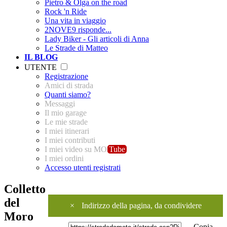
Pietro & Olga on the road
Rock 'n Ride
Una vita in viaggio
2NOVE9 risponde...
Lady Biker - Gli articoli di Anna
Le Strade di Matteo
IL BLOG
UTENTE
Registrazione
Amici di strada
Quanti siamo?
Messaggi
Il mio garage
Le mie strade
I miei itinerari
I miei contributi
I miei video su MO
Tube
I miei ordini
Accesso utenti registrati
Colletto
del
×
Indirizzo della pagina, da condividere
Moro
Copia