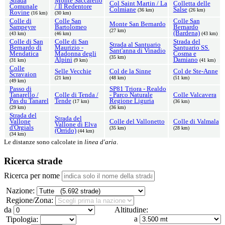
Strada
Monte Saccarello
Col Saint Martin / La
Colletta delle
Comunale
/ Il Redentore
Colmiane
Salse
(36 km)
(26 km)
Rovine
(16 km)
(30 km)
Colle di
Colle San
Colle San
Monte San Bernardo
Sampeyre
Bartolomeo
Bernardo
(27 km)
(Bardena)
(43 km)
(46 km)
(43 km)
Colle di San
Colle di San
Strada del
Strada al Santuario
Bernardo di
Maurizio -
Santuario SS.
Sant'anna di Vinadio
Mendatica
Madonna degli
Cosma e
(35 km)
Alpini
Damiano
(31 km)
(9 km)
(41 km)
Colle
Selle Vecchie
Col de la Sinne
Col de Ste-Anne
Scravaion
(21 km)
(48 km)
(51 km)
(49 km)
Passo di
SP81 Triora - Realdo
Tanarello /
Colle di Tenda /
- Parco Naturale
Colle Valcavera
Pas du Tanarel
Tende
Regione Liguria
(17 km)
(36 km)
(29 km)
(36 km)
Strada del
Strada del
Vallone
Colle del Vallonetto
Colle di Valmala
Vallone di Elva
d'Orgials
(35 km)
(28 km)
(Orrido)
(44 km)
(34 km)
Le distanze sono calcolate in
linea d'aria
.
Ricerca strade
Ricerca per nome
Nazione:
Regione/Zona:
da
Altitudine:
a
Tipologia: