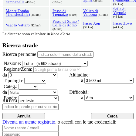
Spina
(Marmentino)
(25 km)
campanella
(43 km)
(13 km)
(35 km)
Sella di
Monte Tomba
Passo di
Valico di
Vignola
(Translessinia)
Tremalzo
Valbona
(25 km)
(9 km)
(41 km)
(49 km)
Passo di Xomo /
Passo Xon
Passo Zovo
Vigolo Vattaro
Colle di Xomo
(42 km)
(36 km)
(44 km)
(37 km)
Le distanze sono calcolate in
linea d'aria
.
Ricerca strade
Ricerca per nome
Nazione:
Regione/Zona:
da
Altitudine:
a
Tipologia:
Categ.:
da
Difficoltà:
a
Fondo:
Ricerca per testo
Diventa un utente registrato
,
o accedi con le tue credenziali: