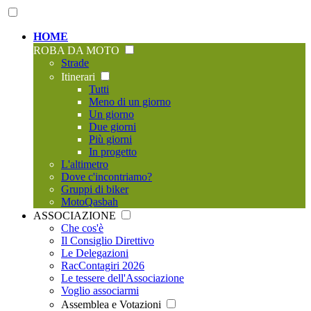
HOME
ROBA DA MOTO
Strade
Itinerari
Tutti
Meno di un giorno
Un giorno
Due giorni
Più giorni
In progetto
L'altimetro
Dove c'incontriamo?
Gruppi di biker
MotoQasbah
ASSOCIAZIONE
Che cos'è
Il Consiglio Direttivo
Le Delegazioni
RacContagiri 2026
Le tessere dell'Associazione
Voglio associarmi
Assemblea e Votazioni