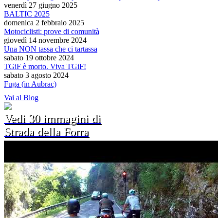
venerdì 27 giugno 2025
BALTIC 2025
domenica 2 febbraio 2025
Motociclisti: prove di comunità
giovedì 14 novembre 2024
Una NON tassa che ci tartassa
sabato 19 ottobre 2024
TGiF è morto. Viva TGiF!
sabato 3 agosto 2024
Fuga (in Aubrac)
Vai al Blog
Vedi 30 immagini di
Strada della Forra