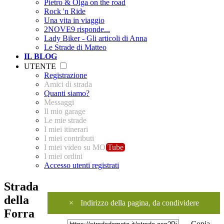
Pietro & Olga on the road
Rock 'n Ride
Una vita in viaggio
2NOVE9 risponde...
Lady Biker - Gli articoli di Anna
Le Strade di Matteo
IL BLOG
UTENTE
Registrazione
Amici di strada
Quanti siamo?
Messaggi
Il mio garage
Le mie strade
I miei itinerari
I miei contributi
I miei video su MO
Tube
I miei ordini
Accesso utenti registrati
Strada
della
×
Indirizzo della pagina, da condividere
Forra
Copia