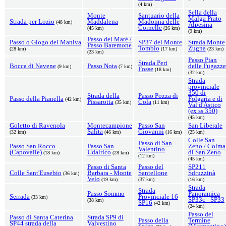
(4 km)
Sella della
Monte
Santuario della
Malga Prato
Strada per Lozio
Maddalena
Madonna delle
(48 km)
Alpesina
Cornelle
(45 km)
(26 km)
(9 km)
Passo del Marè /
Passo o Giogo del Maniva
SP37 del Monte
Strada Monte
Passo Baremone
Tombio
Zugna
(28 km)
(17 km)
(23 km)
(23 km)
Passo Pian
Strada Peri
Bocca di Navene
Passo Nota
delle Fugazze
(9 km)
(7 km)
Fosse
(18 km)
(32 km)
Strada
provinciale
350 di
Strada della
Passo Pozza di
Passo della Pianella
Folgaria e di
(42 km)
Pissarotta
Cola
(35 km)
(11 km)
Val d'Astico
(ex ss 350)
(45 km)
Goletto di Ravenola
Montecampione
Passo San
San Liberale
Salita
Giovanni
(32 km)
(46 km)
(16 km)
(25 km)
Colle San
Passo di San
Passo San Rocco
Passo San
Zeno / Colma
Valentino
(Capovalle)
Udalrico
di San Zeno
(18 km)
(28 km)
(12 km)
(45 km)
Passo di Santa
Passo del
SP211
Colle Sant'Eusebio
Barbara - Monte
Santellone
Sdruzzinà
(36 km)
Velo
(19 km)
(37 km)
(16 km)
Strada
Strada
Passo Sommo
Panoramica
Serrada
Provinciale 16
(33 km)
SP33c - SP33
(38 km)
SP16
(42 km)
(24 km)
Passo del
Passo di Santa Caterina
Strada SP9 di
Passo della
Termine
SP44 strada della
Valvestino