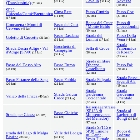
Cavallo
Novezza
(20 km)
(38 km)
(Translessinia)
(21 km)
(10 km)
SP22
Cima Rest
Passo Cimirlo
Passo Coe
Chizzola/Cornè/Brentonico
(11 km)
(46 km)
(37 km)
(17 km)
Bocca del Creer
Passo di
Concarena / Monti di
Passo del Cost
/ Monte Baldo
Crocedomini
Cerveno
(43 km)
(44 km)
(10 km)
(31 km)
Passo Dasdana
Strada dei
Passo Della
Goletto di Crocette
(31 km)
Lumini
Vena
(31 km)
(17 km)
(44 km)
Strada
Bocchetta di
Strada Destra Adige - Val
Sella di Croce
Panoramica
Campiglia
d'Adige (SP90)
di Rosaro
(15 km)
(26 km)
(36 km)
(33 km)
Strada militare
Passo del Dosso Alto
Passo Duron
Erbezzo -
Passo Faè
Castelberto
(28 km)
(29 km)
(20 km)
(22 km)
Strada Fosse -
Passo Fittanze della Sega
Passo Fobbia
Strada Folgaria
Sega di Ala
(20 km)
(21 km)
(33 km)
(19 km)
Strada
Strada
Strada Gaium
Gardesana
Gardesana
Valico della Fricca
(40 km)
Croce
Occidentale
Orientale
(25 km)
(22 km)
(4 km)
Kaiserjägerstrasse
(SP133 di
Strada al
Passo Gioiche
Strada per Giazza
Monterovere o
Laghetto di
(29 km)
(35 km)
del Menador)
Bongi
(34 km)
(47 km)
Strada SP115 e
SP38 Limone
Bocca di
strada del Lago di Malga
Valle del Leogra
sul Garda,
Lodrino
Bissina
(36 km)
(40 km)
Vesio,Tignale
(38 km)