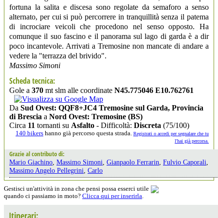
fortuna la salita e discesa sono regolate da semaforo a senso
alternato, per cui si può percorrere in tranquillità senza il patema
di incrociare veicoli che procedono nel senso opposto. Ha
comunque il suo fascino e il panorama sul lago di garda è a dir
poco incantevole. Arrivati a Tremosine non mancate di andare a
vedere la "terrazza del brivido".
Massimo Simoni
Scheda tecnica:
Gole a
370
mt slm alle coordinate
N45.775046 E10.762761
Da
Sud Ovest: QQF8+JC4 Tremosine sul Garda, Provincia
di Brescia
a
Nord Ovest: Tremosine (BS)
Circa
11
tornanti su
Asfalto
- Difficoltà:
Discreta
(75/100)
140 bikers
hanno già percorso questa strada.
Registrati o accedi per segnalare che tu
l'hai già percorsa.
Grazie al contributo di:
Mario Giachino
,
Massimo Simoni
,
Gianpaolo Ferrarin
,
Fulvio Caporali
,
Massimo Angelo Pellegrini
,
Carlo
Gestisci un'attività in zona che pensi possa esserci utile
quando ci passiamo in moto?
Clicca qui per inserirla
.
Itinerari: