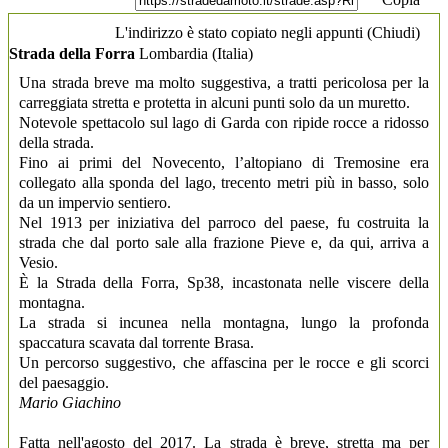
L'indirizzo è stato copiato negli appunti (
Chiudi
)
Strada della Forra
Lombardia
(Italia)
Una strada breve ma molto suggestiva, a tratti pericolosa per la
carreggiata stretta e protetta in alcuni punti solo da un muretto.
Notevole spettacolo sul lago di Garda con ripide rocce a ridosso
della strada.
Fino ai primi del Novecento, l’altopiano di Tremosine era
collegato alla sponda del lago, trecento metri più in basso, solo
da un impervio sentiero.
Nel 1913 per iniziativa del parroco del paese, fu costruita la
strada che dal porto sale alla frazione Pieve e, da qui, arriva a
Vesio.
È la Strada della Forra, Sp38, incastonata nelle viscere della
montagna.
La strada si incunea nella montagna, lungo la profonda
spaccatura scavata dal torrente Brasa.
Un percorso suggestivo, che affascina per le rocce e gli scorci
del paesaggio.
Mario Giachino
Fatta nell'agosto del 2017. La strada è breve, stretta ma per