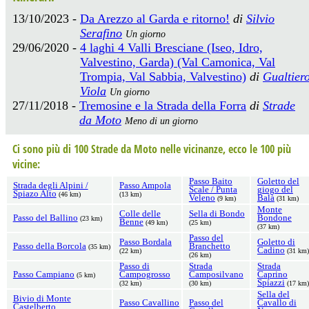
13/10/2023 -
Da Arezzo al Garda e ritorno!
di
Silvio
Serafino
Un giorno
29/06/2020 -
4 laghi 4 Valli Bresciane (Iseo, Idro,
Valvestino, Garda) (Val Camonica, Val
Trompia, Val Sabbia, Valvestino)
di
Gualtier
Viola
Un giorno
27/11/2018 -
Tremosine e la Strada della Forra
di
Strade
da Moto
Meno di un giorno
Ci sono più di 100 Strade da Moto nelle vicinanze, ecco le 100 più
vicine:
Passo Baito
Goletto del
Strada degli Alpini /
Passo Ampola
Scale / Punta
giogo del
Spiazo Alto
(46 km)
(13 km)
Veleno
Balà
(9 km)
(31 km)
Monte
Colle delle
Sella di Bondo
Passo del Ballino
Bondone
(23 km)
Benne
(49 km)
(25 km)
(37 km)
Passo del
Passo Bordala
Goletto di
Passo della Borcola
Branchetto
(35 km)
Cadino
(22 km)
(31 km)
(26 km)
Passo di
Strada
Strada
Passo Campiano
Campogrosso
Camposilvano
Caprino
(5 km)
Spiazzi
(32 km)
(30 km)
(17 km)
Sella del
Bivio di Monte
Passo Cavallino
Passo del
Cavallo di
Castelberto