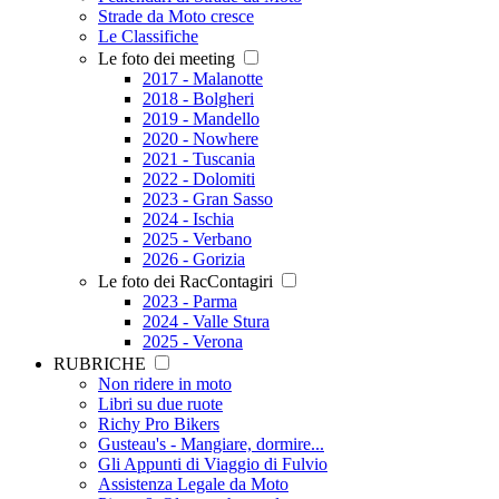
Strade da Moto cresce
Le Classifiche
Le foto dei meeting
2017 - Malanotte
2018 - Bolgheri
2019 - Mandello
2020 - Nowhere
2021 - Tuscania
2022 - Dolomiti
2023 - Gran Sasso
2024 - Ischia
2025 - Verbano
2026 - Gorizia
Le foto dei RacContagiri
2023 - Parma
2024 - Valle Stura
2025 - Verona
RUBRICHE
Non ridere in moto
Libri su due ruote
Richy Pro Bikers
Gusteau's - Mangiare, dormire...
Gli Appunti di Viaggio di Fulvio
Assistenza Legale da Moto