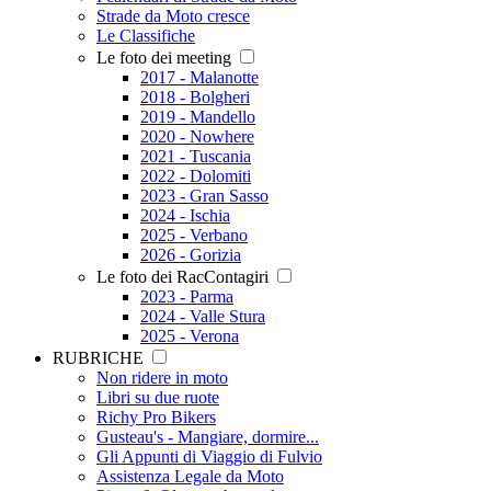
Strade da Moto cresce
Le Classifiche
Le foto dei meeting
2017 - Malanotte
2018 - Bolgheri
2019 - Mandello
2020 - Nowhere
2021 - Tuscania
2022 - Dolomiti
2023 - Gran Sasso
2024 - Ischia
2025 - Verbano
2026 - Gorizia
Le foto dei RacContagiri
2023 - Parma
2024 - Valle Stura
2025 - Verona
RUBRICHE
Non ridere in moto
Libri su due ruote
Richy Pro Bikers
Gusteau's - Mangiare, dormire...
Gli Appunti di Viaggio di Fulvio
Assistenza Legale da Moto