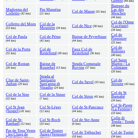
Gorbio
(44 km)
Barrage du
Madonna del
Pas Masséna
Lac des
Col de Maure
(55 km)
Colletto
Mesches
(42 km)
(21 km)
(44 km)
Col de l'Orme
Colletto del Moro
Col de la
Col de Nice
(Lucéram)
(38 km)
Moutière
(53 km)
(34 km)
(34 km)
Col de
Col de Paula
Col de Pérus
Baisse de Peyrefique
Pinpinier
(44 km)
(42 km)
(44 km)
(25 km)
Col de
Col de la Porte
Col de
Faux Col de
Robines
Restefond
Restefond
(32 km)
(36 km)
(36 km)
(40 km)
Col Saint
Col de Rostan
Baisse de
Strada Comunale
Martin / La
Rourebel
Rovine
Colmiane
(26 km)
(13 km)
(37 km)
(20 km)
Strada al
Clue de Saint-
Santuario
Col de
Col du Savel
(33 km)
Auban
Sant'anna di
Séoune
(29 km)
(43 km)
Vinadio
(24 km)
Col de St
Col de la Sine
Col de la Sinne
Col de Siron
Barnabé
(45 km)
(32 km)
(7 km)
(34 km)
Col St-Pierre
Col St Jean
Col St-Léger
Col de St-Pancrace
(La Ferrière)
(Sospel)
(41 km)
(12 km)
(44 km)
(33 km)
Colle di
Col de St-
Col St-Roch
Col de Ste-Anne
Tenda / Tende
Raphaël
(12 km)
(33 km)
(6 km)
(48 km)
Pas de Tous Vents
Col de Toutes
Col de Trébuchet
Col de Turini
/ les Clues de
Aures (Vergons)
(18 km)
(34 km)
Gréolières