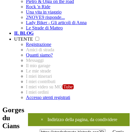
Pietro & Olga on the road
Rock 'n Ride
Una vita in viaggio
2NOVE9 risponde...
Lady Biker - Gli articoli di Anna
Le Strade di Matteo
IL BLOG
UTENTE
Registrazione
Amici di strada
Quanti siamo?
Messaggi
Il mio garage
Le mie strade
I miei itinerari
I miei contributi
I miei video su MO
Tube
I miei ordini
Accesso utenti registrati
Gorges
du
×
Indirizzo della pagina, da condividere
Cians
Copia