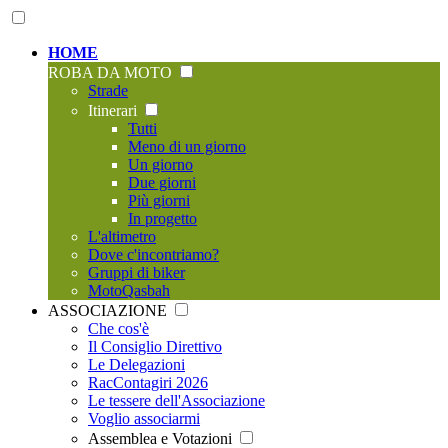
HOME
ROBA DA MOTO
Strade
Itinerari
Tutti
Meno di un giorno
Un giorno
Due giorni
Più giorni
In progetto
L'altimetro
Dove c'incontriamo?
Gruppi di biker
MotoQasbah
ASSOCIAZIONE
Che cos'è
Il Consiglio Direttivo
Le Delegazioni
RacContagiri 2026
Le tessere dell'Associazione
Voglio associarmi
Assemblea e Votazioni