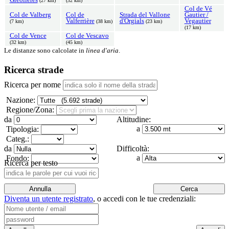
(27 km)
(32 km)
Col de Vé
Col de Valberg
Col de
Strada del Vallone
Gautier /
Valferrière
d'Orgials
Vegautier
(7 km)
(38 km)
(23 km)
(17 km)
Col de Vence
Col de Vescavo
(32 km)
(45 km)
Le distanze sono calcolate in
linea d'aria
.
Ricerca strade
Ricerca per nome
Nazione:
Regione/Zona:
da
Altitudine:
a
Tipologia:
Categ.:
da
Difficoltà:
a
Fondo:
Ricerca per testo
Diventa un utente registrato
,
o accedi con le tue credenziali: