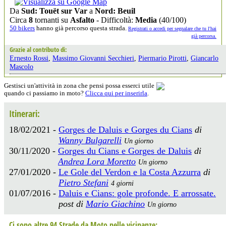
Da
Sud: Touët sur Var
a
Nord: Beuil
Circa
8
tornanti su
Asfalto
- Difficoltà:
Media
(40/100)
50 bikers
hanno già percorso questa strada.
Registrati o accedi per segnalare che tu l'hai
già percorsa.
Grazie al contributo di:
Ernesto Rossi
,
Massimo Giovanni Secchieri
,
Piermario Pirotti
,
Giancarlo
Mascolo
Gestisci un'attività in zona che pensi possa esserci utile
quando ci passiamo in moto?
Clicca qui per inserirla
.
Itinerari:
18/02/2021 -
Gorges de Daluis e Gorges du Cians
di
Wanny Bulgarelli
Un giorno
30/11/2020 -
Gorges du Cians e Gorges de Daluis
di
Andrea Lora Moretto
Un giorno
27/01/2020 -
Le Gole del Verdon e la Costa Azzurra
di
Pietro Stefani
4 giorni
01/07/2016 -
Daluis e Cians: gole profonde. E arrossate.
post di
Mario Giachino
Un giorno
Ci sono altre 94 Strade da Moto nelle vicinanze: