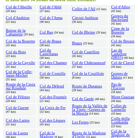
Col de l'Abeille
Col de l'Ablé
Col d'Allos
Collet de l'Ail
(15 km)
(20 km)
(37 km)
(42 km)
Gorges du
Col d'Andrion
Col de l'Arma
Circuit Authion
Bachelard
(21 km)
(46 km)
(36 km)
(42 km)
Cime de la
Baisse de la
Col Bas
Col de Bleine
Bonette
(34 km)
(29 km)
Cabanette
(33 km)
(34 km)
Col de la Bonette
Col de Braus
Col de Brouis
Braux
(23 km)
(35 km)
(38 km)
(42 km)
Col du
Lac de
Col du Buis
Col de Castillon
Castellaras
Castillon
(23 km)
(45 km)
(D955)
(30 km)
(40 km)
Col de la Cayolle
Col des Champs
Col de Châteauneuf
Col de Clavel
(31 km)
(27 km)
(37 km)
(43 km)
Col de la Colle-
Col de Cornille
Col de la Couillole
Gorges de
Saint-Michel
Daluis
(36 km)
(8 km)
(11 km)
(31 km)
Route de la Croix
Pas de
Col du Défend
Route de Duranus
sur Roudule
l'Escous
(44 km)
(28 km)
(10 km)
(34 km)
Col de Félines
Col des Fournés
Mont Grazian
Col de Garde
(48 km)
(20 km)
(21 km)
(44 km)
Route de la Vallée de
Collet de
Col de Guerre
La Croix de Fer
la Tinée - Gorges de
Larmelle
(47 km)
(32 km)
la Mescla
(14 km)
(10 km)
Colle della
Col des Lattes
Col des Lèques
Les Ferres
Lombarda
(23 km)
(31 km)
(45 km)
(23 km)
Col de la
Col de Luens
Col de la
Route de la Madone
Madone de
Madone
d'Utelle
(40 km)
(9 km)
(25 km)