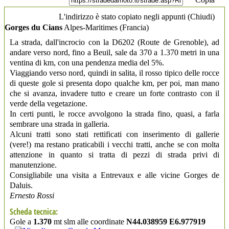
L'indirizzo è stato copiato negli appunti (
Chiudi
)
Gorges du Cians
Alpes-Maritimes
(Francia)
La strada, dall'incrocio con la D6202 (Route de Grenoble), ad
andare verso nord, fino a Beuil, sale da 370 a 1.370 metri in una
ventina di km, con una pendenza media del 5%.
Viaggiando verso nord, quindi in salita, il rosso tipico delle rocce
di queste gole si presenta dopo qualche km, per poi, man mano
che si avanza, invadere tutto e creare un forte contrasto con il
verde della vegetazione.
In certi punti, le rocce avvolgono la strada fino, quasi, a farla
sembrare una strada in galleria.
Alcuni tratti sono stati rettificati con inserimento di gallerie
(vere!) ma restano praticabili i vecchi tratti, anche se con molta
attenzione in quanto si tratta di pezzi di strada privi di
manutenzione.
Consigliabile una visita a Entrevaux e alle vicine Gorges de
Daluis.
Ernesto Rossi
Scheda tecnica:
Gole a
1.370
mt slm alle coordinate
N44.038959 E6.977919