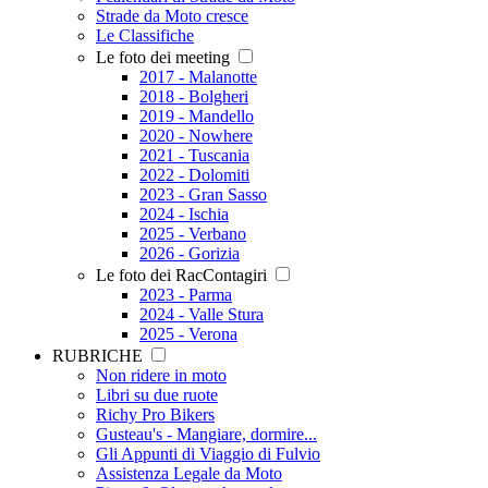
Strade da Moto cresce
Le Classifiche
Le foto dei meeting
2017 - Malanotte
2018 - Bolgheri
2019 - Mandello
2020 - Nowhere
2021 - Tuscania
2022 - Dolomiti
2023 - Gran Sasso
2024 - Ischia
2025 - Verbano
2026 - Gorizia
Le foto dei RacContagiri
2023 - Parma
2024 - Valle Stura
2025 - Verona
RUBRICHE
Non ridere in moto
Libri su due ruote
Richy Pro Bikers
Gusteau's - Mangiare, dormire...
Gli Appunti di Viaggio di Fulvio
Assistenza Legale da Moto