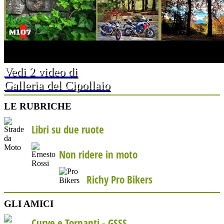
Vedi 2 video di
Galleria del Cipollaio
LE RUBRICHE
Libri su due ruote
Non ridere in moto
Richy Pro Bikers
GLI AMICI
Curve e Tornanti -
GSSS