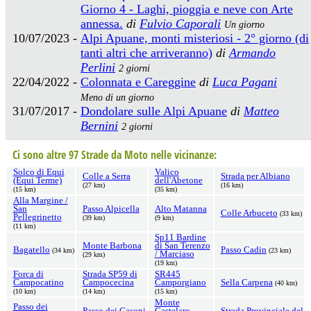
Giorno 4 - Laghi, pioggia e neve con Arte
annessa.
di
Fulvio Caporali
Un giorno
10/07/2023 -
Alpi Apuane, monti misteriosi - 2° giorno (di
tanti altri che arriveranno)
di
Armando
Perlini
2 giorni
22/04/2022 -
Colonnata e Careggine
di
Luca Pagani
Meno di un giorno
31/07/2017 -
Dondolare sulle Alpi Apuane
di
Matteo
Bernini
2 giorni
Ci sono altre 97 Strade da Moto nelle vicinanze:
Solco di Equi
Valico
Colle a Serra
Strada per Albiano
(Equi Terme)
dell'Abetone
(27 km)
(16 km)
(15 km)
(35 km)
Alla Margine /
San
Passo Alpicella
Alto Matanna
Colle Arbuceto
(33 km)
Pellegrinetto
(39 km)
(9 km)
(11 km)
Sp11 Bardine
Monte Barbona
di San Terenzo
Bagatello
Passo Cadin
(34 km)
(23 km)
/ Marciaso
(29 km)
(19 km)
Forca di
Strada SP59 di
SR445
Campocatino
Campocecina
Camporgiano
Sella Carpena
(40 km)
(10 km)
(14 km)
(15 km)
Monte
Passo dei
Passo dei Casoni
Castelaro
Strada Provinciale del