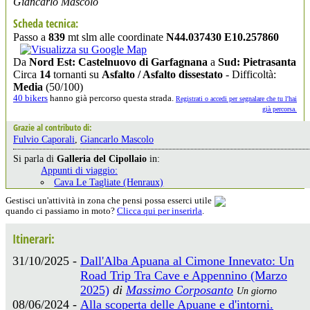
Giancarlo Mascolo
Scheda tecnica:
Passo a
839
mt slm alle coordinate
N44.037430 E10.257860
Da
Nord Est: Castelnuovo di Garfagnana
a
Sud: Pietrasanta
Circa
14
tornanti su
Asfalto / Asfalto dissestato
- Difficoltà:
Media
(50/100)
40 bikers
hanno già percorso questa strada.
Registrati o accedi per segnalare che tu l'hai
già percorsa.
Grazie al contributo di:
Fulvio Caporali
,
Giancarlo Mascolo
Si parla di
Galleria del Cipollaio
in:
Appunti di viaggio:
Cava Le Tagliate (Henraux)
Gestisci un'attività in zona che pensi possa esserci utile
quando ci passiamo in moto?
Clicca qui per inserirla
.
Itinerari:
31/10/2025 -
Dall'Alba Apuana al Cimone Innevato: Un
Road Trip Tra Cave e Appennino (Marzo
2025)
di
Massimo Corposanto
Un giorno
08/06/2024 -
Alla scoperta delle Apuane e d'intorni.