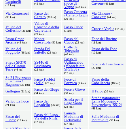
Carpinelli
(Foce di
Cavone
(45 km)
(46 km)
(18 km)
Veppo)
(43 km)
Passo Crocetta
Via Centocroci
Passo del
Via Cimone -
/ Cerreto Laghi
Cerreto
Canevare
(38 km)
(30 km)
(44 km)
(29 km)
Valico di
Valico del
Comano o della
Passo Croce
Croce a Veglia
(37 km)
Collesino
Caprettana
(35 km)
(1 km)
(29 km)
Passo Croce
Monte
Passo del
Foce del Bucine
Arcana
Crocettola
Cucco
(43 km)
(50 km)
(22 km)
(11 km)
Colle del
Valico del
Strada Del
Passo della Foce
Telegrafo
Poggiolo
Saltello
(46 km)
(25 km)
(10 km)
(40 km)
Passo di
Strada SP370
SS446 di
Ugliancaldo
Strada di Fiascherino
delle Cinque
Fosdinovo
(Montefaieto
(27 km)
Terre
SP51/58)
(44 km)
(22 km)
(17 km)
Sp 21 Fivizzano
Passo Forbici
Foce di
Passo della
/ Licciana /
(delle)
Formica
Gabellaccia
(27 km)
(9 km)
(16 km)
Bagnone
(32 km)
Passo del Giogo
Foce a Giovo
Gallogna
Il Falco
(21 km)
(20 km)
(34 km)
(30 km)
Strada panoramica
Strada per il
Valico La Foce
Passo del
Lama Mocogno -
Lago Santo
Lagadello
Pievepelago (SS12)
(21 km)
(26 km)
(28 km)
(41 km)
Farneta
Passo del Lupo -
Passo del
Madonna di
Sella Madonna di
Via della Ninfa
Lucese
Pietravolta
Pietravolta
(15 km)
(33 km)
(42 km)
(37 km)
Sp 67 Magliano
Passo della