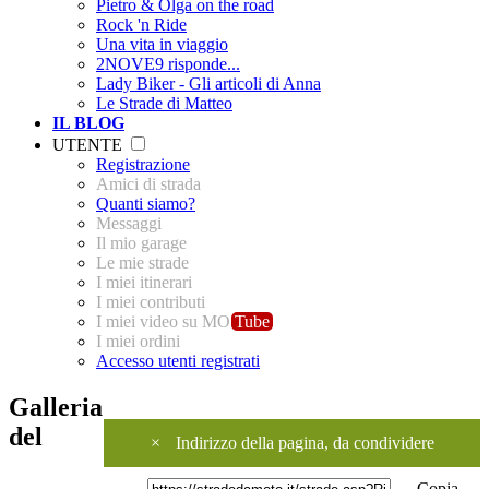
Pietro & Olga on the road
Rock 'n Ride
Una vita in viaggio
2NOVE9 risponde...
Lady Biker - Gli articoli di Anna
Le Strade di Matteo
IL BLOG
UTENTE
Registrazione
Amici di strada
Quanti siamo?
Messaggi
Il mio garage
Le mie strade
I miei itinerari
I miei contributi
I miei video su MO
Tube
I miei ordini
Accesso utenti registrati
Galleria
del
×
Indirizzo della pagina, da condividere
Copia