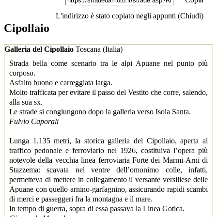
L'indirizzo è stato copiato negli appunti (
Chiudi
)
Cipollaio
Galleria del Cipollaio
Toscana
(Italia)
Strada bella come scenario tra le alpi Apuane nel punto più
corposo.
Asfalto buono e carreggiata larga.
Molto trafficata per evitare il passo del Vestito che corre, salendo,
alla sua sx.
Le strade si congiungono dopo la galleria verso Isola Santa.
Fulvio Caporali
Lunga 1.135 metri, la storica galleria del Cipollaio, aperta al
traffico pedonale e ferroviario nel 1926, costituiva l’opera più
notevole della vecchia linea ferroviaria Forte dei Marmi-Arni di
Stazzema: scavata nel ventre dell’omonimo colle, infatti,
permetteva di mettere in collegamento il versante versiliese delle
Apuane con quello arnino-garfagnino, assicurando rapidi scambi
di merci e passeggeri fra la montagna e il mare.
In tempo di guerra, sopra di essa passava la Linea Gotica.