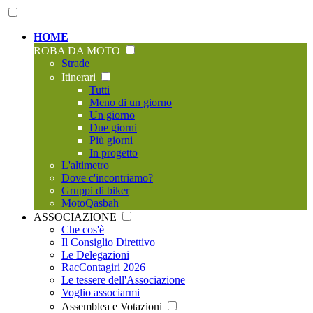
HOME
ROBA DA MOTO
Strade
Itinerari
Tutti
Meno di un giorno
Un giorno
Due giorni
Più giorni
In progetto
L'altimetro
Dove c'incontriamo?
Gruppi di biker
MotoQasbah
ASSOCIAZIONE
Che cos'è
Il Consiglio Direttivo
Le Delegazioni
RacContagiri 2026
Le tessere dell'Associazione
Voglio associarmi
Assemblea e Votazioni