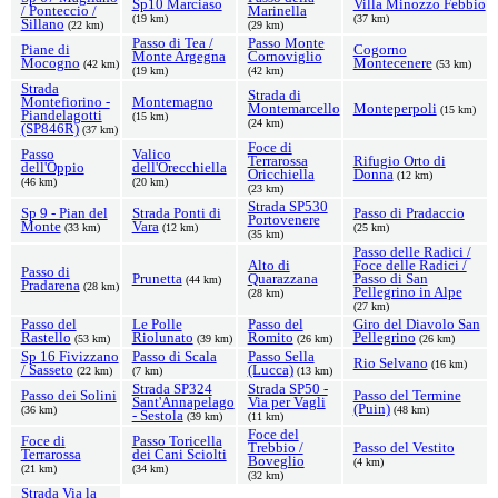
Sp10 Marciaso
Villa Minozzo Febbio
/ Ponteccio /
Marinella
(19 km)
(37 km)
Sillano
(22 km)
(29 km)
Passo di Tea /
Passo Monte
Piane di
Cogorno
Monte Argegna
Cornoviglio
Mocogno
Montecenere
(42 km)
(53 km)
(19 km)
(42 km)
Strada
Strada di
Montefiorino -
Montemagno
Montemarcello
Monteperpoli
(15 km)
Piandelagotti
(15 km)
(24 km)
(SP846R)
(37 km)
Foce di
Passo
Valico
Terrarossa
Rifugio Orto di
dell'Oppio
dell'Orecchiella
Oricchiella
Donna
(12 km)
(46 km)
(20 km)
(23 km)
Strada SP530
Sp 9 - Pian del
Strada Ponti di
Passo di Pradaccio
Portovenere
Monte
Vara
(33 km)
(12 km)
(25 km)
(35 km)
Passo delle Radici /
Alto di
Foce delle Radici /
Passo di
Prunetta
Quarazzana
Passo di San
(44 km)
Pradarena
(28 km)
Pellegrino in Alpe
(28 km)
(27 km)
Passo del
Le Polle
Passo del
Giro del Diavolo San
Rastello
Riolunato
Romito
Pellegrino
(53 km)
(39 km)
(26 km)
(26 km)
Sp 16 Fivizzano
Passo di Scala
Passo Sella
Rio Selvano
(16 km)
/ Sasseto
(Lucca)
(22 km)
(7 km)
(13 km)
Strada SP324
Strada SP50 -
Passo dei Solini
Passo del Termine
Sant'Annapelago
Via per Vagli
(Puin)
(36 km)
(48 km)
- Sestola
(39 km)
(11 km)
Foce del
Foce di
Passo Toricella
Trebbio /
Passo del Vestito
Terrarossa
dei Cani Sciolti
Boveglio
(4 km)
(21 km)
(34 km)
(32 km)
Strada Via la