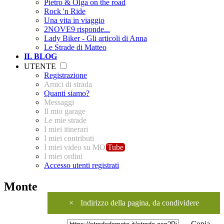
Pietro & Olga on the road
Rock 'n Ride
Una vita in viaggio
2NOVE9 risponde...
Lady Biker - Gli articoli di Anna
Le Strade di Matteo
IL BLOG
UTENTE
Registrazione
Amici di strada
Quanti siamo?
Messaggi
Il mio garage
Le mie strade
I miei itinerari
I miei contributi
I miei video su MO
Tube
I miei ordini
Accesso utenti registrati
Monte
×
Indirizzo della pagina, da condividere
Copia