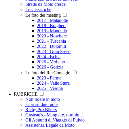
Strade da Moto cresce
Le Classifiche
Le foto dei meeting
2017 - Malanotte
2018 - Bolgheri
2019 - Mandello
2020 - Nowhere
2021 - Tuscania
2022 - Dolomiti
2023 - Gran Sasso
2024 - Ischia
2025 - Verbano
2026 - Gorizia
Le foto dei RacContagiri
2023 - Parma
2024 - Valle Stura
2025 - Verona
RUBRICHE
Non ridere in moto
Libri su due ruote
Richy Pro Bikers
Gusteau's - Mangiare, dormire...
Gli Appunti di Viaggio di Fulvio
Assistenza Legale da Moto