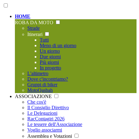
HOME
ROBA DA MOTO
Strade
Itinerari
Tutti
Meno di un giorno
Un giorno
Due giorni
Più giorni
In progetto
L'altimetro
Dove c'incontriamo?
Gruppi di biker
MotoQasbah
ASSOCIAZIONE
Che cos'è
Il Consiglio Direttivo
Le Delegazioni
RacContagiri 2026
Le tessere dell'Associazione
Voglio associarmi
Assemblea e Votazioni