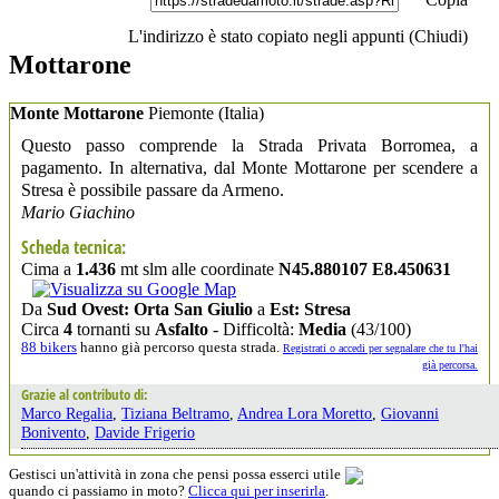
L'indirizzo è stato copiato negli appunti (
Chiudi
)
Mottarone
Monte Mottarone
Piemonte
(Italia)
Questo passo comprende la Strada Privata Borromea, a
pagamento. In alternativa, dal Monte Mottarone per scendere a
Stresa è possibile passare da Armeno.
Mario Giachino
Scheda tecnica:
Cima a
1.436
mt slm alle coordinate
N45.880107 E8.450631
Da
Sud Ovest: Orta San Giulio
a
Est: Stresa
Circa
4
tornanti su
Asfalto
- Difficoltà:
Media
(43/100)
88 bikers
hanno già percorso questa strada.
Registrati o accedi per segnalare che tu l'hai
già percorsa.
Grazie al contributo di:
Marco Regalia
,
Tiziana Beltramo
,
Andrea Lora Moretto
,
Giovanni
Bonivento
,
Davide Frigerio
Gestisci un'attività in zona che pensi possa esserci utile
quando ci passiamo in moto?
Clicca qui per inserirla
.