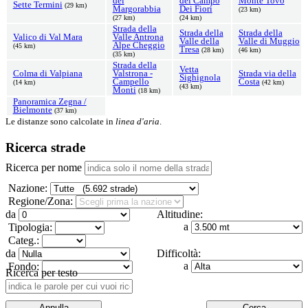
del
del Campo
Monte Tovo
Sette Termini
(29 km)
Margorabbia
Dei Fiori
(23 km)
(27 km)
(24 km)
Strada della
Strada della
Strada della
Valico di Val Mara
Valle Antrona
Valle della
Valle di Muggio
Alpe Cheggio
(45 km)
Tresa
(28 km)
(46 km)
(35 km)
Strada della
Vetta
Colma di Valpiana
Valstrona -
Strada via della
Sighignola
Campello
Costa
(14 km)
(42 km)
(43 km)
Monti
(18 km)
Panoramica Zegna /
Bielmonte
(37 km)
Le distanze sono calcolate in
linea d'aria
.
Ricerca strade
Ricerca per nome
Nazione:
Regione/Zona:
da
Altitudine:
a
Tipologia:
Categ.:
da
Difficoltà:
a
Fondo:
Ricerca per testo