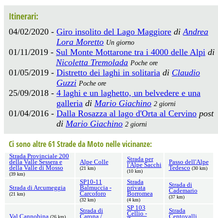
Itinerari:
04/02/2020 -
Giro insolito del Lago Maggiore
di
Andrea
Lora Moretto
Un giorno
01/11/2019 -
Sul Monte Mottarone tra i 4000 delle Alpi
di
Nicoletta Tremolada
Poche ore
01/05/2019 -
Distretto dei laghi in solitaria
di
Claudio
Guzzi
Poche ore
25/09/2018 -
4 laghi e un laghetto, un belvedere e una
galleria
di
Mario Giachino
2 giorni
01/04/2016 -
Dalla Rosazza al lago d'Orta al Cervino
post
di
Mario Giachino
2 giorni
Ci sono altre 61 Strade da Moto nelle vicinanze:
Strada Provinciale 200
Strada per
della Valle Sessera e
Alpe Colle
Passo dell'Alpe
l'Alpe Sacchi
della Valle di Mosso
Tedesco
(21 km)
(30 km)
(10 km)
(39 km)
SP10-11
Strada
Strada di
Strada di Arcumeggia
Balmuccia -
privata
Cademario
Carcoforo
Borromea
(21 km)
(37 km)
(32 km)
(4 km)
SP 103
Strada di
Strada
Cellio -
Val Cannobina
Carona /
Centovalli
(26 km)