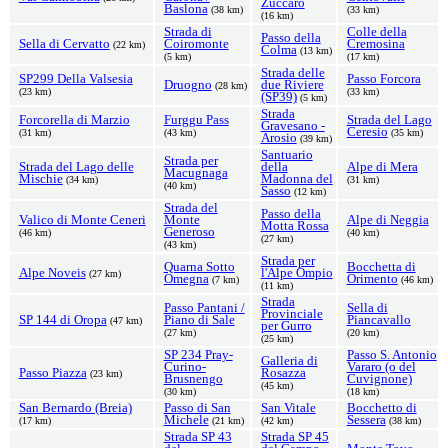
Zuccaro
Baslona
(38 km)
(33 km)
(16 km)
Strada di
Colle della
Passo della
Sella di Cervatto
Coiromonte
Cremosina
(22 km)
Colma
(13 km)
(5 km)
(17 km)
Strada delle
SP299 Della Valsesia
Passo Forcora
Druogno
due Riviere
(28 km)
(23 km)
(33 km)
(SP39)
(5 km)
Strada
Forcorella di Marzio
Furggu Pass
Strada del Lago
Gravesano -
Ceresio
(31 km)
(43 km)
(35 km)
Arosio
(39 km)
Santuario
Strada per
Strada del Lago delle
della
Alpe di Mera
Macugnaga
Mischie
Madonna del
(34 km)
(31 km)
(40 km)
Sasso
(12 km)
Strada del
Passo della
Valico di Monte Ceneri
Monte
Alpe di Neggia
Motta Rossa
Generoso
(46 km)
(40 km)
(27 km)
(43 km)
Strada per
Quarna Sotto
Bocchetta di
Alpe Noveis
l'Alpe Ompio
(27 km)
Omegna
Orimento
(7 km)
(46 km)
(11 km)
Strada
Passo Pantani /
Sella di
Provinciale
SP 144 di Oropa
Piano di Sale
Piancavallo
(47 km)
per Gurro
(27 km)
(20 km)
(25 km)
SP 234 Pray-
Passo S. Antonio
Galleria di
Curino-
Vararo (o del
Passo Piazza
Rosazza
(23 km)
Brusnengo
Cuvignone)
(45 km)
(30 km)
(18 km)
San Bernardo (Breia)
Passo di San
San Vitale
Bocchetto di
Michele
Sessera
(17 km)
(21 km)
(42 km)
(38 km)
Strada SP 43
Strada SP 45