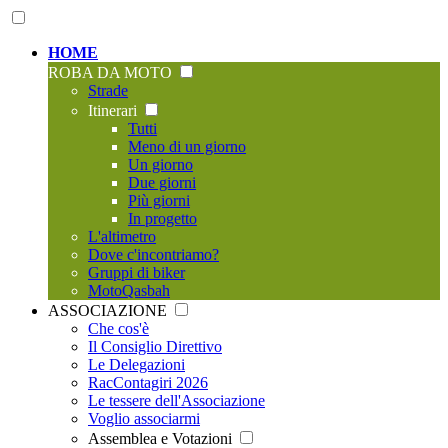
HOME
ROBA DA MOTO
Strade
Itinerari
Tutti
Meno di un giorno
Un giorno
Due giorni
Più giorni
In progetto
L'altimetro
Dove c'incontriamo?
Gruppi di biker
MotoQasbah
ASSOCIAZIONE
Che cos'è
Il Consiglio Direttivo
Le Delegazioni
RacContagiri 2026
Le tessere dell'Associazione
Voglio associarmi
Assemblea e Votazioni