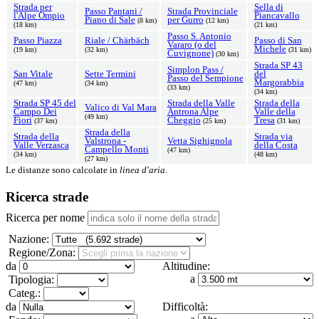
Strada per
Sella di
Passo Pantani /
Strada Provinciale
l'Alpe Ompio
Piancavallo
Piano di Sale
per Gurro
(8 km)
(12 km)
(18 km)
(21 km)
Passo S. Antonio
Passo Piazza
Riale / Chärbäch
Passo di San
Vararo (o del
Michele
(19 km)
(32 km)
(31 km)
Cuvignone)
(30 km)
Strada SP 43
Simplon Pass /
San Vitale
Sette Termini
del
Passo del Sempione
Margorabbia
(47 km)
(34 km)
(33 km)
(34 km)
Strada SP 45 del
Strada della Valle
Strada della
Valico di Val Mara
Campo Dei
Antrona Alpe
Valle della
(49 km)
Fiori
Cheggio
Tresa
(37 km)
(25 km)
(31 km)
Strada della
Strada della
Strada via
Valstrona -
Vetta Sighignola
Valle Verzasca
della Costa
Campello Monti
(47 km)
(34 km)
(48 km)
(27 km)
Le distanze sono calcolate in
linea d'aria
.
Ricerca strade
Ricerca per nome
Nazione:
Regione/Zona:
da
Altitudine:
a
Tipologia:
Categ.:
da
Difficoltà: