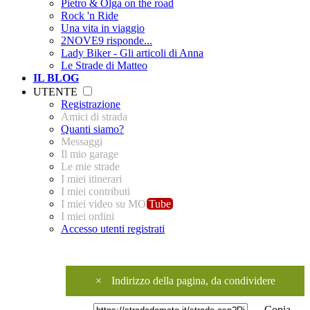
Pietro & Olga on the road
Rock 'n Ride
Una vita in viaggio
2NOVE9 risponde...
Lady Biker - Gli articoli di Anna
Le Strade di Matteo
IL BLOG
UTENTE
Registrazione
Amici di strada
Quanti siamo?
Messaggi
Il mio garage
Le mie strade
I miei itinerari
I miei contributi
I miei video su MO
Tube
I miei ordini
Accesso utenti registrati
×
Indirizzo della pagina, da condividere
Copia