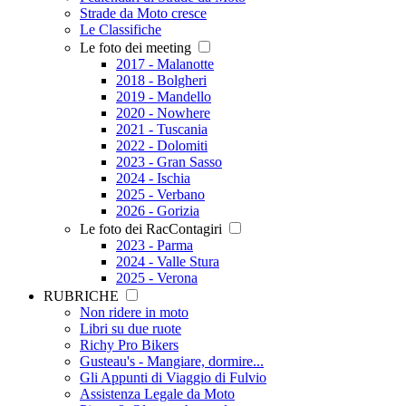
Strade da Moto cresce
Le Classifiche
Le foto dei meeting
2017 - Malanotte
2018 - Bolgheri
2019 - Mandello
2020 - Nowhere
2021 - Tuscania
2022 - Dolomiti
2023 - Gran Sasso
2024 - Ischia
2025 - Verbano
2026 - Gorizia
Le foto dei RacContagiri
2023 - Parma
2024 - Valle Stura
2025 - Verona
RUBRICHE
Non ridere in moto
Libri su due ruote
Richy Pro Bikers
Gusteau's - Mangiare, dormire...
Gli Appunti di Viaggio di Fulvio
Assistenza Legale da Moto