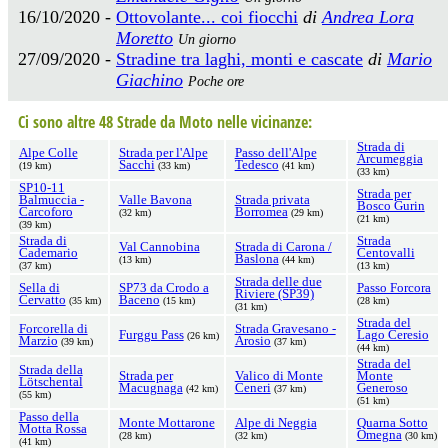
16/10/2020 -
Ottovolante... coi fiocchi
di
Andrea Lora
Moretto
Un giorno
27/09/2020 -
Stradine tra laghi, monti e cascate
di
Mario
Giachino
Poche ore
Ci sono altre 48 Strade da Moto nelle vicinanze:
Strada di
Alpe Colle
Strada per l'Alpe
Passo dell'Alpe
Arcumeggia
Sacchi
Tedesco
(19 km)
(33 km)
(41 km)
(33 km)
SP10-11
Strada per
Balmuccia -
Valle Bavona
Strada privata
Bosco Gurin
Carcoforo
Borromea
(32 km)
(29 km)
(21 km)
(39 km)
Strada di
Strada
Val Cannobina
Strada di Carona /
Cademario
Centovalli
Baslona
(13 km)
(44 km)
(37 km)
(13 km)
Strada delle due
Sella di
SP73 da Crodo a
Passo Forcora
Riviere (SP39)
Cervatto
Baceno
(35 km)
(15 km)
(28 km)
(31 km)
Strada del
Forcorella di
Strada Gravesano -
Furggu Pass
Lago Ceresio
(26 km)
Marzio
Arosio
(39 km)
(37 km)
(44 km)
Strada del
Strada della
Strada per
Valico di Monte
Monte
Lötschental
Macugnaga
Ceneri
Generoso
(42 km)
(37 km)
(55 km)
(51 km)
Passo della
Monte Mottarone
Alpe di Neggia
Quarna Sotto
Motta Rossa
Omegna
(28 km)
(32 km)
(30 km)
(41 km)