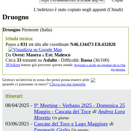
L'indirizzo è stato copiato negli appunti (
Chiudi
)
Druogno
Druogno
Piemonte
(Italia)
Scheda tecnica:
Passo a
831
mt slm alle coordinate
N46.134473 E8.432828
Da
Ovest: Masera
a
Est: Malesco
Circa
33
tornanti su
Asfalto
- Difficoltà:
Bassa
(36/100)
39 bikers
hanno già percorso questa strada.
Registrati o accedi per segnalare che tu l'hai
già percorsa.
Gestisci un'attività in zona che pensi possa esserci utile
quando ci passiamo in moto?
Clicca qui per inserirla
.
Itinerari:
08/04/2025 -
9° Meeting - Verbano 2025 - Domenica 25
Maggio - Cascata del Toce
di
Andrea Lora
Moretto
Un giorno
03/06/2021 -
Cascate del Toce e Lago Maggiore
di
Emanuele Giglio
Un giorno