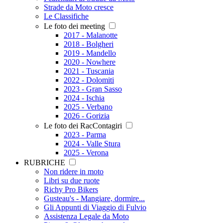
Strade da Moto cresce
Le Classifiche
Le foto dei meeting
2017 - Malanotte
2018 - Bolgheri
2019 - Mandello
2020 - Nowhere
2021 - Tuscania
2022 - Dolomiti
2023 - Gran Sasso
2024 - Ischia
2025 - Verbano
2026 - Gorizia
Le foto dei RacContagiri
2023 - Parma
2024 - Valle Stura
2025 - Verona
RUBRICHE
Non ridere in moto
Libri su due ruote
Richy Pro Bikers
Gusteau's - Mangiare, dormire...
Gli Appunti di Viaggio di Fulvio
Assistenza Legale da Moto