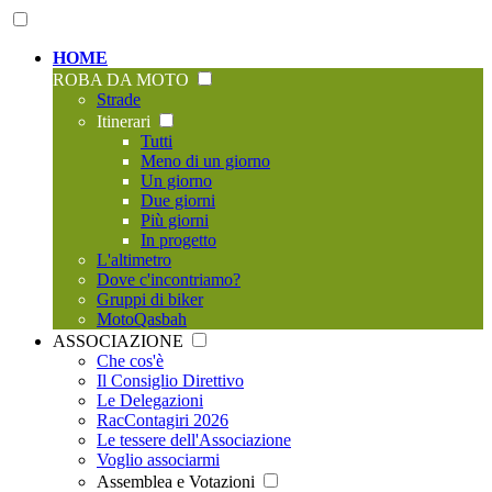
HOME
ROBA DA MOTO
Strade
Itinerari
Tutti
Meno di un giorno
Un giorno
Due giorni
Più giorni
In progetto
L'altimetro
Dove c'incontriamo?
Gruppi di biker
MotoQasbah
ASSOCIAZIONE
Che cos'è
Il Consiglio Direttivo
Le Delegazioni
RacContagiri 2026
Le tessere dell'Associazione
Voglio associarmi
Assemblea e Votazioni