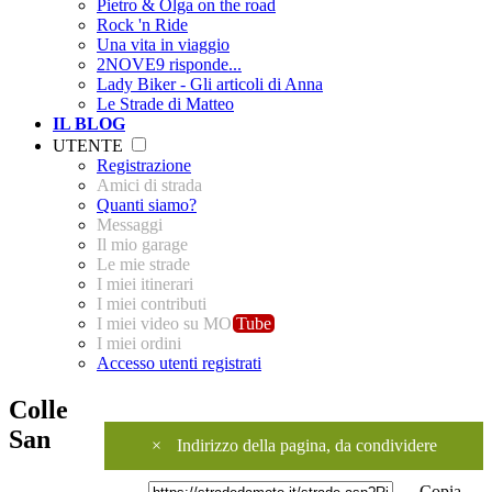
Pietro & Olga on the road
Rock 'n Ride
Una vita in viaggio
2NOVE9 risponde...
Lady Biker - Gli articoli di Anna
Le Strade di Matteo
IL BLOG
UTENTE
Registrazione
Amici di strada
Quanti siamo?
Messaggi
Il mio garage
Le mie strade
I miei itinerari
I miei contributi
I miei video su MO
Tube
I miei ordini
Accesso utenti registrati
Colle
San
×
Indirizzo della pagina, da condividere
Copia