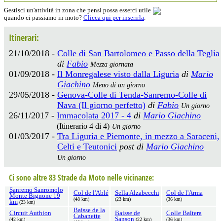
Gestisci un'attività in zona che pensi possa esserci utile
quando ci passiamo in moto?
Clicca qui per inserirla
.
Itinerari:
21/10/2018 -
Colle di San Bartolomeo e Passo della Teglia
di
Fabio
Mezza giornata
01/09/2018 -
Il Monregalese visto dalla Liguria
di
Mario
Giachino
Meno di un giorno
29/05/2018 -
Genova-Colle di Tenda-Sanremo-Colle di
Nava (Il giorno perfetto)
di
Fabio
Un giorno
26/11/2017 -
Immacolata 2017 - 4
di
Mario Giachino
(Itinerario 4 di 4)
Un giorno
01/03/2017 -
Tra Liguria e Piemonte, in mezzo a Saraceni,
Celti e Teutonici
post di
Mario Giachino
Un giorno
Ci sono altre 83 Strade da Moto nelle vicinanze:
Sanremo Sanromolo
Col de l'Ablé
Sella Alzabecchi
Col de l'Arma
Monte Bignone 19
(48 km)
(23 km)
(36 km)
km
(23 km)
Baisse de la
Circuit Authion
Baisse de
Colle Baltera
Cabanette
Sanson
(42 km)
(22 km)
(36 km)