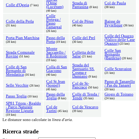
l'Orme
Strada di
Col de Paula
Colle d'Oggia
(7 km)
(Lucéram)
Pantasina
(8 km)
(38 km)
(49 km)
Colle
Pertega /
Colle della Perla
Col de Pérus
Baisse de
Passo
Peyrefique
(31 km)
(40 km)
(36 km)
Famargal
(26 km)
Colle del Quazzo
Porta Pian Marchisa
Passo della
Colle del Prel
(Valico delle Case
Porta
(28 km)
(19 km)
(30 km)
Quazzo)
(23 km)
Monte
Colle San
Strada Comunale
Saccarello /
Colletta delle
Bernardo
Rovine
Il Redentore
Salse
(51 km)
(21 km)
(Bardena)
(20 km)
(19 km)
Strada del
Colle di San
Colla di San
Santuario SS.
Colle Scravaion
Bernardo di
Giacomo
Cosma e
(21 km)
Mendatica
(16 km)
(40 km)
Damiano
(9 km)
Col St Jean
Passo di Tanarello
Col de St-
Selle Vecchie
(Sospel)
/ Pas du Tanarel
(26 km)
Pancrace
(50 km)
(45 km)
(20 km)
Passo della
Colle di Tenda /
Giogo di Toirano
Passo Teglia
(10 km)
Teglia
Tende
(8 km)
(35 km)
(24 km)
SP81 Triora - Realdo
- Parco Naturale
Col de
Col de Vescavo
Regione Liguria
Turini
(45 km)
(39 km)
(19 km)
Le distanze sono calcolate in
linea d'aria
.
Ricerca strade