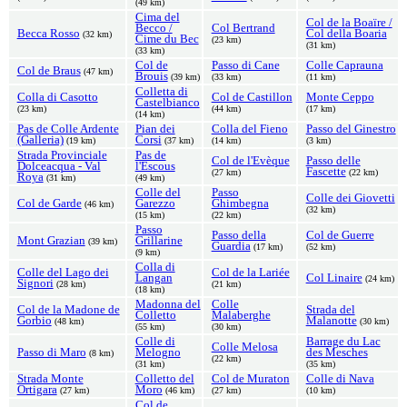
(49 km)
Cima del
Col de la Boaïre /
Becco /
Col Bertrand
Becca Rosso
Col della Boaria
(32 km)
Cime du Bec
(23 km)
(31 km)
(33 km)
Col de
Passo di Cane
Colle Caprauna
Col de Braus
(47 km)
Brouis
(39 km)
(33 km)
(11 km)
Colletta di
Colla di Casotto
Col de Castillon
Monte Ceppo
Castelbianco
(23 km)
(44 km)
(17 km)
(14 km)
Pas de Colle Ardente
Pian dei
Colla del Fieno
Passo del Ginestro
(Galleria)
Corsi
(19 km)
(37 km)
(14 km)
(3 km)
Strada Provinciale
Pas de
Col de l'Evèque
Passo delle
Dolceacqua - Val
l'Escous
Fascette
(27 km)
(22 km)
Roya
(31 km)
(49 km)
Colle del
Passo
Colle dei Giovetti
Col de Garde
Garezzo
Ghimbegna
(46 km)
(32 km)
(15 km)
(22 km)
Passo
Passo della
Col de Guerre
Mont Grazian
Grillarine
(39 km)
Guardia
(17 km)
(52 km)
(9 km)
Colla di
Colle del Lago dei
Col de la Lariée
Langan
Col Linaire
(24 km)
Signori
(28 km)
(21 km)
(18 km)
Madonna del
Colle
Col de la Madone de
Strada del
Colletto
Malaberghe
Gorbio
Malanotte
(48 km)
(30 km)
(55 km)
(30 km)
Colle di
Barrage du Lac
Colle Melosa
Passo di Maro
Melogno
des Mesches
(8 km)
(22 km)
(31 km)
(35 km)
Strada Monte
Colletto del
Col de Muraton
Colle di Nava
Ortigara
Moro
(27 km)
(46 km)
(27 km)
(10 km)
Col de