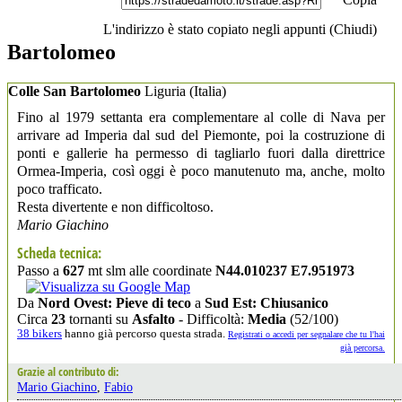
L'indirizzo è stato copiato negli appunti (
Chiudi
)
Bartolomeo
Colle San Bartolomeo
Liguria
(Italia)
Fino al 1979 settanta era complementare al colle di Nava per
arrivare ad Imperia dal sud del Piemonte, poi la costruzione di
ponti e gallerie ha permesso di tagliarlo fuori dalla direttrice
Ormea-Imperia, così oggi è poco manutenuto ma, anche, molto
poco trafficato.
Resta divertente e non difficoltoso.
Mario Giachino
Scheda tecnica:
Passo a
627
mt slm alle coordinate
N44.010237 E7.951973
Da
Nord Ovest: Pieve di teco
a
Sud Est: Chiusanico
Circa
23
tornanti su
Asfalto
- Difficoltà:
Media
(52/100)
38 bikers
hanno già percorso questa strada.
Registrati o accedi per segnalare che tu l'hai
già percorsa.
Grazie al contributo di:
Mario Giachino
,
Fabio