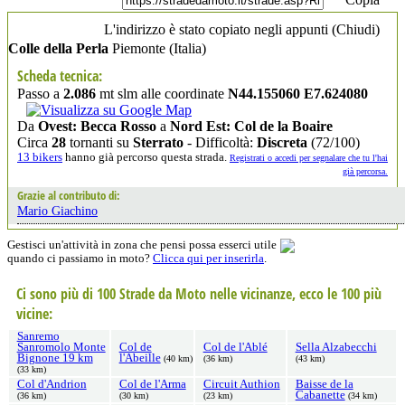
L'indirizzo è stato copiato negli appunti (
Chiudi
)
Colle della Perla
Piemonte
(Italia)
Scheda tecnica:
Passo a
2.086
mt slm alle coordinate
N44.155060 E7.624080
Da
Ovest: Becca Rosso
a
Nord Est: Col de la Boaire
Circa
28
tornanti su
Sterrato
- Difficoltà:
Discreta
(72/100)
13 bikers
hanno già percorso questa strada.
Registrati o accedi per segnalare che tu l'hai
già percorsa.
Grazie al contributo di:
Mario Giachino
Gestisci un'attività in zona che pensi possa esserci utile
quando ci passiamo in moto?
Clicca qui per inserirla
.
Ci sono più di 100 Strade da Moto nelle vicinanze, ecco le 100 più
vicine:
Sanremo
Sanromolo Monte
Col de
Col de l'Ablé
Sella Alzabecchi
Bignone 19 km
l'Abeille
(40 km)
(36 km)
(43 km)
(33 km)
Col d'Andrion
Col de l'Arma
Circuit Authion
Baisse de la
Cabanette
(36 km)
(30 km)
(23 km)
(34 km)