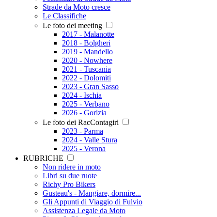
Strade da Moto cresce
Le Classifiche
Le foto dei meeting
2017 - Malanotte
2018 - Bolgheri
2019 - Mandello
2020 - Nowhere
2021 - Tuscania
2022 - Dolomiti
2023 - Gran Sasso
2024 - Ischia
2025 - Verbano
2026 - Gorizia
Le foto dei RacContagiri
2023 - Parma
2024 - Valle Stura
2025 - Verona
RUBRICHE
Non ridere in moto
Libri su due ruote
Richy Pro Bikers
Gusteau's - Mangiare, dormire...
Gli Appunti di Viaggio di Fulvio
Assistenza Legale da Moto