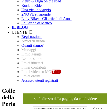
Pietro & Olga on the road
Rock 'n Ride
Una vita in viaggio
2NOVE9 risponde...
Lady Biker - Gli articoli di Anna
Le Strade di Matteo
IL BLOG
UTENTE
Registrazione
Amici di strada
Quanti siamo?
Messaggi
Il mio garage
Le mie strade
I miei itinerari
I miei contributi
I miei video su MO
Tube
I miei ordini
Accesso utenti registrati
Colle
della
×
Indirizzo della pagina, da condividere
Perla
Copia