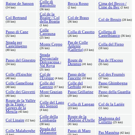
Colle di
Baisse de Sanson
Becca Rosso
Cima del Becco /
Battifollo
Cime du Bec
(14 km)
(2 km)
(2 km)
(36 km)
Col de la
Col Bertrand
Boaïre / Col
Col de Braus
Col de Brouis
(28 km)
della Boaria
(18 km)
(36 km)
(1 km)
Colle
Passo di Cane
Colla di Casotto
Colletta di
Caprauna
Castelbianco
(32 km)
(26 km)
(36 km)
(25 km)
Strada per
Pas de Colle
Monte Ceppo
Colla del Fieno
Castelmagno
Ardente
(26 km)
(18 km)
(Galleria)
(40 km)
(13 km)
Strada
Provinciale
Passo del Ginestro
Route de
Pas de l'Escous
Dolceacqua -
Duranus
(34 km)
(41 km)
(35 km)
Val Roya
(31 km)
Colle d'Esischie
Col de
Passo delle
Col des Fournés
l'Evèque
Fascette
(48 km)
(4 km)
(10 km)
(37 km)
Colle Gamellona
Colle del
Colle del
Passo Ghimbegna
Garezzo
Gerbido
(48 km)
(17 km)
(43 km)
(29 km)
Colle dei Giovetti
Mont Grazian
Passo Grillarine
Passo della Guardia
(40 km)
(31 km)
(39 km)
(16 km)
Route de la Vallée
Colle del Lago
de la Tinée -
Colla di Langan
Col de la Lariée
dei Signori
Gorges de la
(23 km)
(11 km)
(4 km)
Mescla
(43 km)
Colle della
Route de la
Madonna del
Col Linaire
Lombarda
Madone d'Utelle
(12 km)
Colletto
(25 km)
(38 km)
(41 km)
Strada del
Colle Malaberghe
Passo di Maro
Malanotte
Pas Masséna
(42 km)
(3 km)
(31 km)