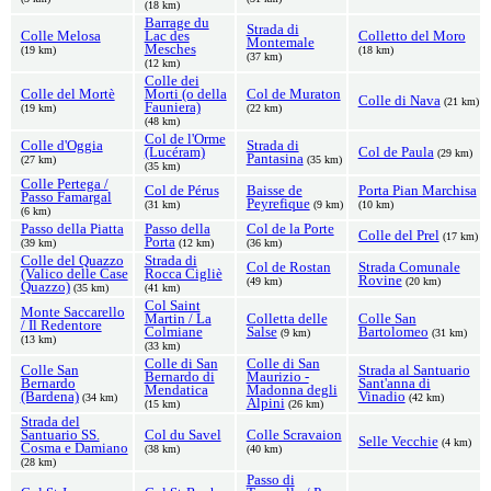
(18 km)
Barrage du
Strada di
Colle Melosa
Lac des
Colletto del Moro
Montemale
Mesches
(19 km)
(18 km)
(37 km)
(12 km)
Colle dei
Colle del Mortè
Morti (o della
Col de Muraton
Colle di Nava
(21 km)
Fauniera)
(19 km)
(22 km)
(48 km)
Col de l'Orme
Colle d'Oggia
Strada di
(Lucéram)
Col de Paula
(29 km)
Pantasina
(27 km)
(35 km)
(35 km)
Colle Pertega /
Col de Pérus
Baisse de
Porta Pian Marchisa
Passo Famargal
Peyrefique
(31 km)
(9 km)
(10 km)
(6 km)
Passo della Piatta
Passo della
Col de la Porte
Colle del Prel
(17 km)
Porta
(39 km)
(12 km)
(36 km)
Colle del Quazzo
Strada di
Col de Rostan
Strada Comunale
(Valico delle Case
Rocca Cigliè
Rovine
(49 km)
(20 km)
Quazzo)
(35 km)
(41 km)
Col Saint
Monte Saccarello
Martin / La
Colletta delle
Colle San
/ Il Redentore
Colmiane
Salse
Bartolomeo
(9 km)
(31 km)
(13 km)
(33 km)
Colle di San
Colle di San
Colle San
Strada al Santuario
Bernardo di
Maurizio -
Bernardo
Sant'anna di
Mendatica
Madonna degli
(Bardena)
Vinadio
(34 km)
(42 km)
Alpini
(15 km)
(26 km)
Strada del
Santuario SS.
Col du Savel
Colle Scravaion
Selle Vecchie
(4 km)
Cosma e Damiano
(38 km)
(40 km)
(28 km)
Passo di