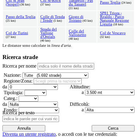
Col St Jean
Col St-Roch
Tanarello / Pas
Passo Teglia
(24 km)
(Sospel)
du Tanarel
(36 km)
(37 km)
(11 km)
SP81 Triora -
Passo della Teglia
Colle di Tenda
Giogo di
Realdo - Parco
/ Tende
Toirano
Naturale Regione
(25 km)
(5 km)
(43 km)
Liguria
(18 km)
Strada del
Colle del
Col de Turini
Vallone
Col de Vescavo
Vallonetto
d'Orgials
(27 km)
(32 km)
(48 km)
(40 km)
Le distanze sono calcolate in
linea d'aria
.
Ricerca strade
Ricerca per nome
Nazione:
Regione/Zona:
da
Altitudine:
a
Tipologia:
Categ.:
da
Difficoltà:
a
Fondo:
Ricerca per testo
Diventa un utente registrato
,
o accedi con le tue credenziali: