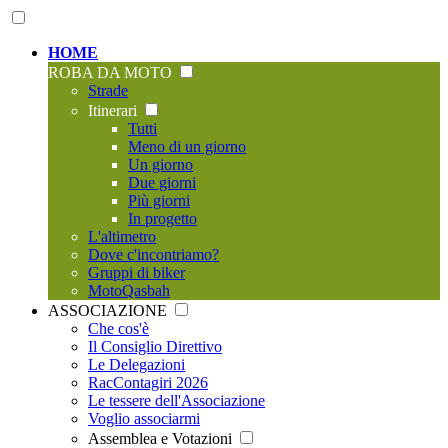
HOME
ROBA DA MOTO
Strade
Itinerari
Tutti
Meno di un giorno
Un giorno
Due giorni
Più giorni
In progetto
L'altimetro
Dove c'incontriamo?
Gruppi di biker
MotoQasbah
ASSOCIAZIONE
Che cos'è
Il Consiglio Direttivo
Le Delegazioni
RacContagiri 2026
Le tessere dell'Associazione
Voglio associarmi
Assemblea e Votazioni