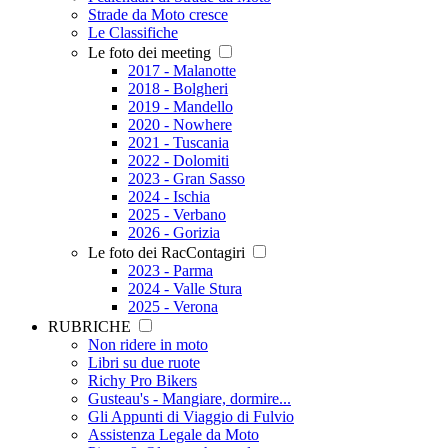
Strade da Moto cresce
Le Classifiche
Le foto dei meeting
2017 - Malanotte
2018 - Bolgheri
2019 - Mandello
2020 - Nowhere
2021 - Tuscania
2022 - Dolomiti
2023 - Gran Sasso
2024 - Ischia
2025 - Verbano
2026 - Gorizia
Le foto dei RacContagiri
2023 - Parma
2024 - Valle Stura
2025 - Verona
RUBRICHE
Non ridere in moto
Libri su due ruote
Richy Pro Bikers
Gusteau's - Mangiare, dormire...
Gli Appunti di Viaggio di Fulvio
Assistenza Legale da Moto