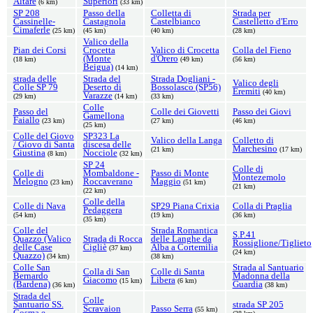
Altare
Superiori
(6 km)
(33 km)
SP 208
Passo della
Colletta di
Strada per
Cassinelle-
Castagnola
Castelbianco
Castelletto d'Erro
Cimaferle
(25 km)
(45 km)
(40 km)
(28 km)
Valico della
Pian dei Corsi
Crocetta
Valico di Crocetta
Colla del Fieno
(Monte
d'Orero
(18 km)
(49 km)
(56 km)
Beigua)
(14 km)
strada delle
Strada del
Strada Dogliani -
Valico degli
Colle SP 79
Deserto di
Bossolasco (SP56)
Eremiti
(40 km)
Varazze
(29 km)
(14 km)
(33 km)
Colle
Passo del
Colle dei Giovetti
Passo dei Giovi
Gamellona
Faiallo
(23 km)
(27 km)
(46 km)
(25 km)
Colle del Giovo
SP323 La
Valico della Langa
Colletto di
/ Giovo di Santa
discesa delle
Marchesino
(21 km)
(17 km)
Giustina
Nocciole
(8 km)
(32 km)
SP 24
Colle di
Colle di
Mombaldone -
Passo di Monte
Montezemolo
Melogno
Roccaverano
Maggio
(23 km)
(51 km)
(21 km)
(22 km)
Colle della
Colle di Nava
SP29 Piana Crixia
Colla di Praglia
Pedaggera
(54 km)
(19 km)
(36 km)
(35 km)
Colle del
Strada Romantica
S.P.41
Quazzo (Valico
Strada di Rocca
delle Langhe da
Rossiglione/Tiglieto
delle Case
Cigliè
Alba a Cortemilia
(37 km)
(24 km)
Quazzo)
(34 km)
(38 km)
Colle San
Strada al Santuario
Colla di San
Colle di Santa
Bernardo
Madonna della
Giacomo
Libera
(15 km)
(6 km)
(Bardena)
Guardia
(36 km)
(38 km)
Strada del
Colle
Santuario SS.
strada SP 205
Scravaion
Passo Serra
(55 km)
Cosma e