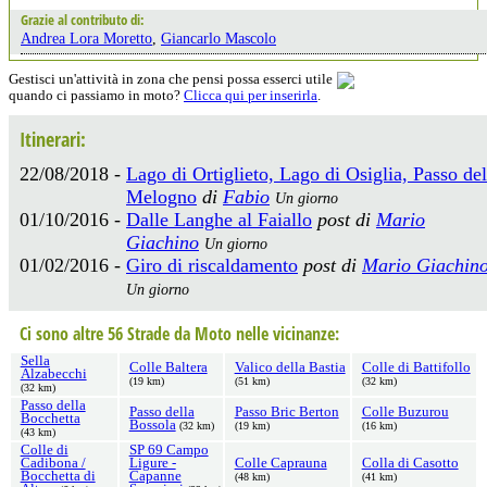
Grazie al contributo di:
Andrea Lora Moretto
,
Giancarlo Mascolo
Gestisci un'attività in zona che pensi possa esserci utile
quando ci passiamo in moto?
Clicca qui per inserirla
.
Itinerari:
22/08/2018 -
Lago di Ortiglieto, Lago di Osiglia, Passo del
Melogno
di
Fabio
Un giorno
01/10/2016 -
Dalle Langhe al Faiallo
post di
Mario
Giachino
Un giorno
01/02/2016 -
Giro di riscaldamento
post di
Mario Giachin
Un giorno
Ci sono altre 56 Strade da Moto nelle vicinanze:
Sella
Colle Baltera
Valico della Bastia
Colle di Battifollo
Alzabecchi
(19 km)
(51 km)
(32 km)
(32 km)
Passo della
Passo della
Passo Bric Berton
Colle Buzurou
Bocchetta
Bossola
(32 km)
(19 km)
(16 km)
(43 km)
Colle di
SP 69 Campo
Cadibona /
Ligure -
Colle Caprauna
Colla di Casotto
Bocchetta di
Capanne
(48 km)
(41 km)