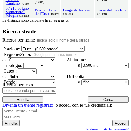
(28 km)
(33 km)
Damiano
(47 km)
SP 215 Spigno
Passo di Tana
Giogo di Toirano
Passo del Turchino
Monferrato -
dell'Orso
(48 km)
(30 km)
(29 km)
Mioglia
(16 km)
Le distanze sono calcolate in
linea d'aria
.
Ricerca strade
Ricerca per nome
Nazione:
Regione/Zona:
da
Altitudine:
a
Tipologia:
Categ.:
da
Difficoltà:
a
Fondo:
Ricerca per testo
Diventa un utente registrato
,
o accedi con le tue credenziali:
Hai dimenticato la password?