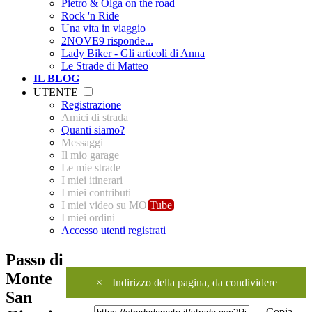
Pietro & Olga on the road
Rock 'n Ride
Una vita in viaggio
2NOVE9 risponde...
Lady Biker - Gli articoli di Anna
Le Strade di Matteo
IL BLOG
UTENTE
Registrazione
Amici di strada
Quanti siamo?
Messaggi
Il mio garage
Le mie strade
I miei itinerari
I miei contributi
I miei video su MO
Tube
I miei ordini
Accesso utenti registrati
Passo di
Monte
×
Indirizzo della pagina, da condividere
San
Copia