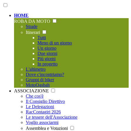
HOME
ROBA DA MOTO
Strade
Itinerari
Tutti
Meno di un giorno
Un giorno
Due giorni
Più giorni
In progetto
L'altimetro
Dove c'incontriamo?
Gruppi di biker
MotoQasbah
ASSOCIAZIONE
Che cos'è
Il Consiglio Direttivo
Le Delegazioni
RacContagiri 2026
Le tessere dell'Associazione
Voglio associarmi
Assemblea e Votazioni