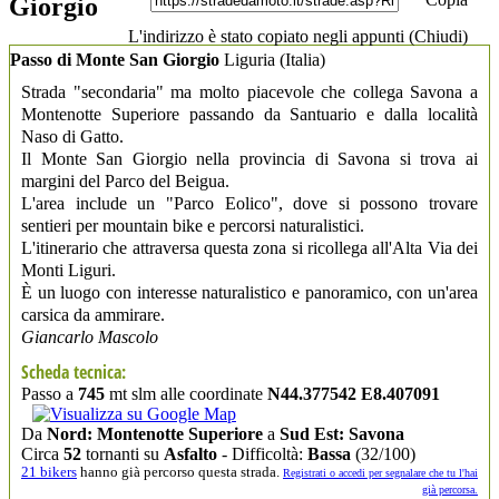
Giorgio
L'indirizzo è stato copiato negli appunti (
Chiudi
)
Passo di Monte San Giorgio
Liguria
(Italia)
Strada "secondaria" ma molto piacevole che collega Savona a
Montenotte Superiore passando da Santuario e dalla località
Naso di Gatto.
Il Monte San Giorgio nella provincia di Savona si trova ai
margini del Parco del Beigua.
L'area include un "Parco Eolico", dove si possono trovare
sentieri per mountain bike e percorsi naturalistici.
L'itinerario che attraversa questa zona si ricollega all'Alta Via dei
Monti Liguri.
È un luogo con interesse naturalistico e panoramico, con un'area
carsica da ammirare.
Giancarlo Mascolo
Scheda tecnica:
Passo a
745
mt slm alle coordinate
N44.377542 E8.407091
Da
Nord: Montenotte Superiore
a
Sud Est: Savona
Circa
52
tornanti su
Asfalto
- Difficoltà:
Bassa
(32/100)
21 bikers
hanno già percorso questa strada.
Registrati o accedi per segnalare che tu l'hai
già percorsa.