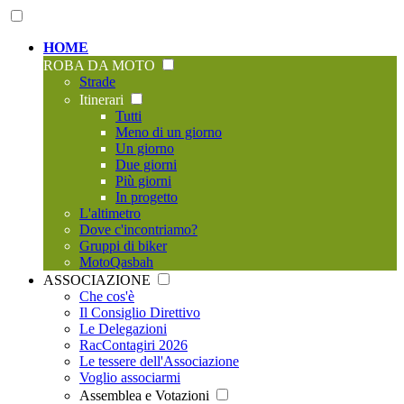
HOME
ROBA DA MOTO
Strade
Itinerari
Tutti
Meno di un giorno
Un giorno
Due giorni
Più giorni
In progetto
L'altimetro
Dove c'incontriamo?
Gruppi di biker
MotoQasbah
ASSOCIAZIONE
Che cos'è
Il Consiglio Direttivo
Le Delegazioni
RacContagiri 2026
Le tessere dell'Associazione
Voglio associarmi
Assemblea e Votazioni