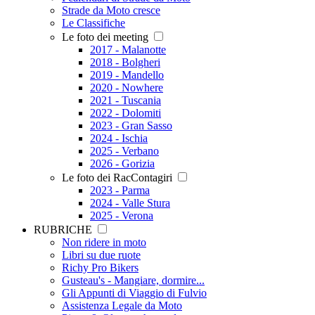
Strade da Moto cresce
Le Classifiche
Le foto dei meeting
2017 - Malanotte
2018 - Bolgheri
2019 - Mandello
2020 - Nowhere
2021 - Tuscania
2022 - Dolomiti
2023 - Gran Sasso
2024 - Ischia
2025 - Verbano
2026 - Gorizia
Le foto dei RacContagiri
2023 - Parma
2024 - Valle Stura
2025 - Verona
RUBRICHE
Non ridere in moto
Libri su due ruote
Richy Pro Bikers
Gusteau's - Mangiare, dormire...
Gli Appunti di Viaggio di Fulvio
Assistenza Legale da Moto