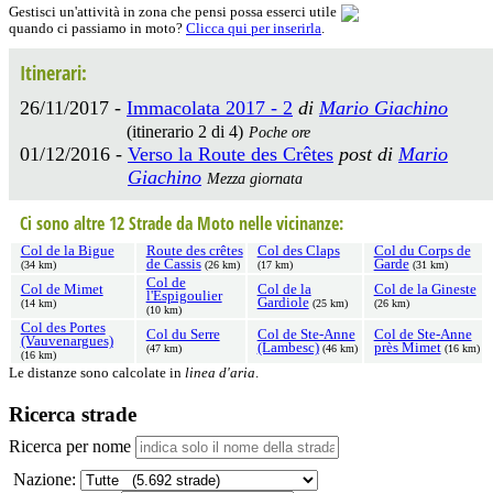
Gestisci un'attività in zona che pensi possa esserci utile
quando ci passiamo in moto?
Clicca qui per inserirla
.
Itinerari:
26/11/2017 -
Immacolata 2017 - 2
di
Mario Giachino
(itinerario 2 di 4)
Poche ore
01/12/2016 -
Verso la Route des Crêtes
post di
Mario
Giachino
Mezza giornata
Ci sono altre 12 Strade da Moto nelle vicinanze:
Col de la Bigue
Route des crêtes
Col des Claps
Col du Corps de
de Cassis
Garde
(34 km)
(26 km)
(17 km)
(31 km)
Col de
Col de Mimet
Col de la
Col de la Gineste
l'Espigoulier
Gardiole
(14 km)
(25 km)
(26 km)
(10 km)
Col des Portes
Col du Serre
Col de Ste-Anne
Col de Ste-Anne
(Vauvenargues)
(Lambesc)
près Mimet
(47 km)
(46 km)
(16 km)
(16 km)
Le distanze sono calcolate in
linea d'aria
.
Ricerca strade
Ricerca per nome
Nazione: