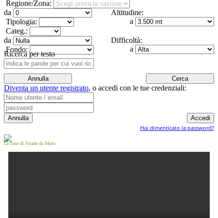
Regione/Zona:
da
Altitudine:
a
Tipologia:
Categ.:
da
Difficoltà:
a
Fondo:
Ricerca per testo
Diventa un utente registrato
,
o accedi con le tue credenziali:
Hai dimenticato la password?
Le cose di Strade da Moto