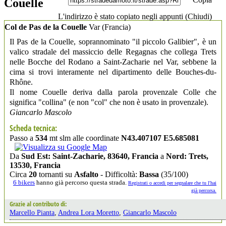
Couelle
L'indirizzo è stato copiato negli appunti (
Chiudi
)
Col de Pas de la Couelle
Var
(Francia)
Il Pas de la Couelle, soprannominato "il piccolo Galibier", è un
valico stradale del massiccio delle Regagnas che collega Trets
nelle Bocche del Rodano a Saint-Zacharie nel Var, sebbene la
cima si trovi interamente nel dipartimento delle Bouches-du-
Rhône.
Il nome Couelle deriva dalla parola provenzale Colle che
significa "collina" (e non "col" che non è usato in provenzale).
Giancarlo Mascolo
Scheda tecnica:
Passo a
534
mt slm alle coordinate
N43.407107 E5.685081
Da
Sud Est: Saint-Zacharie, 83640, Francia
a
Nord: Trets,
13530, Francia
Circa
20
tornanti su
Asfalto
- Difficoltà:
Bassa
(35/100)
6 bikers
hanno già percorso questa strada.
Registrati o accedi per segnalare che tu l'hai
già percorsa.
Grazie al contributo di:
Marcello Pianta
,
Andrea Lora Moretto
,
Giancarlo Mascolo