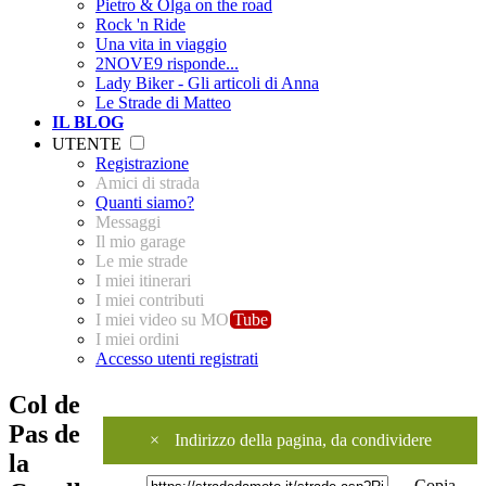
Pietro & Olga on the road
Rock 'n Ride
Una vita in viaggio
2NOVE9 risponde...
Lady Biker - Gli articoli di Anna
Le Strade di Matteo
IL BLOG
UTENTE
Registrazione
Amici di strada
Quanti siamo?
Messaggi
Il mio garage
Le mie strade
I miei itinerari
I miei contributi
I miei video su MO
Tube
I miei ordini
Accesso utenti registrati
Col de
Pas de
×
Indirizzo della pagina, da condividere
la
Copia