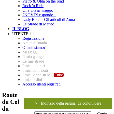
Pietro & Olga on the road
Rock 'n Ride
Una vita in viaggio
2NOVE9 risponde...
Lady Biker - Gli articoli di Anna
Le Strade di Matteo
IL BLOG
UTENTE
Registrazione
Amici di strada
Quanti siamo?
Messaggi
Il mio garage
Le mie strade
I miei itinerari
I miei contributi
I miei video su MO
Tube
I miei ordini
Accesso utenti registrati
Route
du Col
×
Indirizzo della pagina, da condividere
du
Copia