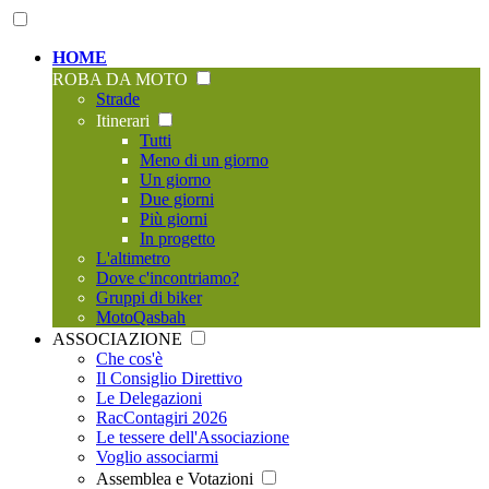
HOME
ROBA DA MOTO
Strade
Itinerari
Tutti
Meno di un giorno
Un giorno
Due giorni
Più giorni
In progetto
L'altimetro
Dove c'incontriamo?
Gruppi di biker
MotoQasbah
ASSOCIAZIONE
Che cos'è
Il Consiglio Direttivo
Le Delegazioni
RacContagiri 2026
Le tessere dell'Associazione
Voglio associarmi
Assemblea e Votazioni