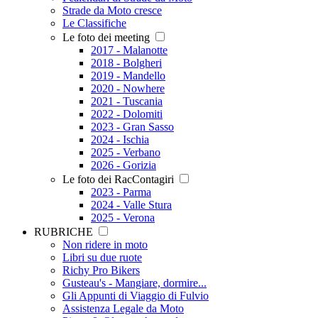
Strade da Moto cresce
Le Classifiche
Le foto dei meeting
2017 - Malanotte
2018 - Bolgheri
2019 - Mandello
2020 - Nowhere
2021 - Tuscania
2022 - Dolomiti
2023 - Gran Sasso
2024 - Ischia
2025 - Verbano
2026 - Gorizia
Le foto dei RacContagiri
2023 - Parma
2024 - Valle Stura
2025 - Verona
RUBRICHE
Non ridere in moto
Libri su due ruote
Richy Pro Bikers
Gusteau's - Mangiare, dormire...
Gli Appunti di Viaggio di Fulvio
Assistenza Legale da Moto