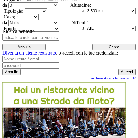
da
Altitudine:
a
Tipologia:
Categ.:
da
Difficoltà:
a
Fondo:
Ricerca per testo
Diventa un utente registrato
,
o accedi con le tue credenziali:
Hai dimenticato la password?