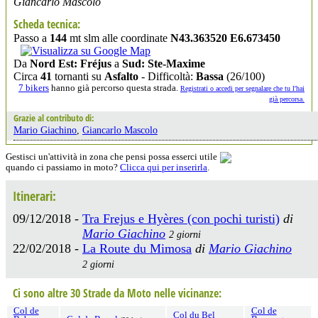
Giancarlo Mascolo
Scheda tecnica:
Passo a
144
mt slm alle coordinate
N43.363520 E6.673450
Da
Nord Est: Fréjus
a
Sud: Ste-Maxime
Circa
41
tornanti su
Asfalto
- Difficoltà:
Bassa
(26/100)
7 bikers
hanno già percorso questa strada.
Registrati o accedi per segnalare che tu l'hai
già percorsa.
Grazie al contributo di:
Mario Giachino
,
Giancarlo Mascolo
Gestisci un'attività in zona che pensi possa esserci utile
quando ci passiamo in moto?
Clicca qui per inserirla
.
Itinerari:
09/12/2018 -
Tra Frejus e Hyères (con pochi turisti)
di
Mario Giachino
2 giorni
22/02/2018 -
La Route du Mimosa
di
Mario Giachino
2 giorni
Ci sono altre 30 Strade da Moto nelle vicinanze:
Col de
Col de
Col du Bel