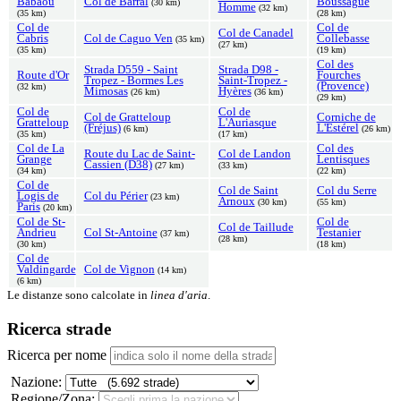
Babaou
Col de Barral
Boussague
(30 km)
Homme
(32 km)
(35 km)
(28 km)
Col de
Col de
Col de Canadel
Cabris
Col de Caguo Ven
Collebasse
(35 km)
(27 km)
(35 km)
(19 km)
Col des
Strada D559 - Saint
Strada D98 -
Route d'Or
Fourches
Tropez - Bormes Les
Saint-Tropez -
(Provence)
(32 km)
Mimosas
Hyères
(26 km)
(36 km)
(29 km)
Col de
Col de
Col de Gratteloup
Corniche de
Gratteloup
L'Auriasque
(Fréjus)
L'Estérel
(6 km)
(26 km)
(35 km)
(17 km)
Col de La
Col des
Route du Lac de Saint-
Col de Landon
Grange
Lentisques
Cassien (D38)
(27 km)
(33 km)
(34 km)
(22 km)
Col de
Col de Saint
Col du Serre
Logis de
Col du Périer
(23 km)
Arnoux
(30 km)
(55 km)
Paris
(20 km)
Col de St-
Col de
Col de Taillude
Andrieu
Col St-Antoine
Testanier
(37 km)
(28 km)
(30 km)
(18 km)
Col de
Valdingarde
Col de Vignon
(14 km)
(6 km)
Le distanze sono calcolate in
linea d'aria
.
Ricerca strade
Ricerca per nome
Nazione:
Regione/Zona: