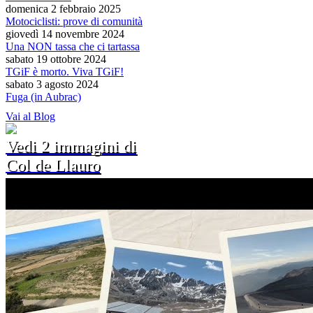
domenica 2 febbraio 2025
Motociclisti: prove di comunità
giovedì 14 novembre 2024
Una NON tassa che ci tartassa
sabato 19 ottobre 2024
TGiF è morto. Viva TGiF!
sabato 3 agosto 2024
Fuga (in Aubrac)
Vai al Blog
Vedi 2 immagini di
Col de Llauro