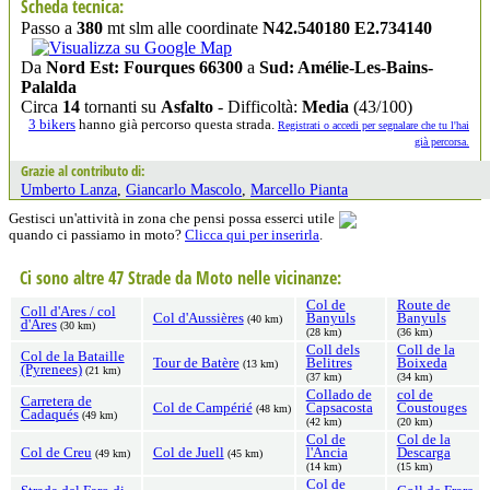
Scheda tecnica:
Passo a
380
mt slm alle coordinate
N42.540180 E2.734140
Da
Nord Est: Fourques 66300
a
Sud: Amélie-Les-Bains-
Palalda
Circa
14
tornanti su
Asfalto
- Difficoltà:
Media
(43/100)
3 bikers
hanno già percorso questa strada.
Registrati o accedi per segnalare che tu l'hai
già percorsa.
Grazie al contributo di:
Umberto Lanza
,
Giancarlo Mascolo
,
Marcello Pianta
Gestisci un'attività in zona che pensi possa esserci utile
quando ci passiamo in moto?
Clicca qui per inserirla
.
Ci sono altre 47 Strade da Moto nelle vicinanze:
Col de
Route de
Coll d'Ares / col
Col d'Aussières
Banyuls
Banyuls
(40 km)
d'Ares
(30 km)
(28 km)
(36 km)
Coll dels
Coll de la
Col de la Bataille
Tour de Batère
Belitres
Boixeda
(13 km)
(Pyrenees)
(21 km)
(37 km)
(34 km)
Collado de
col de
Carretera de
Col de Campérié
Capsacosta
Coustouges
(48 km)
Cadaqués
(49 km)
(42 km)
(20 km)
Col de
Col de la
Col de Creu
Col de Juell
l'Ancia
Descarga
(49 km)
(45 km)
(14 km)
(15 km)
Col de