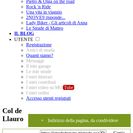
Pietro & Olga on the road
Rock 'n Ride
Una vita in viaggio
2NOVE9 risponde...
Lady Biker - Gli articoli di Anna
Le Strade di Matteo
IL BLOG
UTENTE
Registrazione
Amici di strada
Quanti siamo?
Messaggi
Il mio garage
Le mie strade
I miei itinerari
I miei contributi
I miei video su MO
Tube
I miei ordini
Accesso utenti registrati
Col de
Llauro
×
Indirizzo della pagina, da condividere
Copia