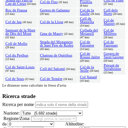
Strada del Faro di
Coll de Frare
Col de Fins
Fourtou
(32 km)
Cap de Creus
(54 km)
(37 km)
(8 km)
Roc de Frausa
Gorges de Galamus
Col de la
Coll dels
Guille
Horts
(13 km)
(39 km)
(26 km)
(20 km)
Coll de
Col de
Col de Jau
Col de la Llose
Manrella
(43 km)
(49 km)
Mantet
(35 km)
(14 km)
Santuari de la Mare
Collada del
Col de
de Déu del Mont
Grau de Maury
Meianell
Millères
(35 km)
(31 km)
(47 km)
(26 km)
Strada del Monastero
Col de
Col de
Coll de Mollo
di Sant Pere de Rodes
Palomère
Panissars
(29 km)
(43 km)
(14 km)
(14 km)
Col de
Gorges de
Col du Perthus
Chateau de Quéribus
Roque Jalère
Saint George
(13 km)
(34 km)
(28 km)
(50 km)
Prieuré de
Col de Saint-Louis
Col de la
Coll del Salomó
Serrabonne
(34 km)
Seille
(47 km)
(26 km)
(13 km)
Col Xatard
Col de Sous
Col de Ternère
(22 km)
(18 km)
(10 km)
Le distanze sono calcolate in
linea d'aria
.
Ricerca strade
Ricerca per nome
Nazione:
Regione/Zona:
da
Altitudine: