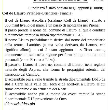
L'indirizzo è stato copiato negli appunti (
Chiudi
)
Col de Llauro
Pyrénées-Orientales
(Francia)
Il col de Llauro Ascoltare (catalano :Coll de Llauró), situato a
380 msul livello del mare, è un passo di montagna nei Pirenei.
Il passo prende il nome dal comune di Llauro, al quale conduce
direttamente tramite la strada dipartimentale D 615.
Il nome Llauro probabilmente deriva dal nome del proprietario
della tenuta, Lauritius (a sua volta derivato da Laurus, che
significa alloro), a cui è stato aggiunto il suffisso -onem,
comunemente usato nella regione per formare toponimi da nomi
personali (come Escaro o Tatzo).
Il passo di Llauro si trova nel comune di Llauro, nella regione
naturale degli Aspres, che forma le propaggini orientali del
massiccio del Canigou.
È accessibile più a valle tramite la strada dipartimentale D615 da
sud a Céret nella valle del Tech e da nord-est a Llauro, il cui
fiume omonimo è un affluente del Réart.
È accessibile anche più a monte da ovest tramite la strada
dipartimentale D13 proveniente da Oms.
Giancarlo Mascolo