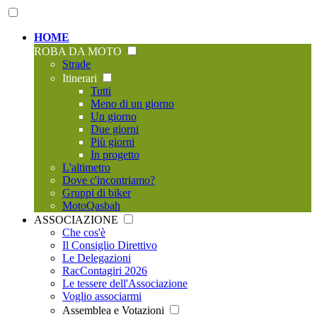
HOME
ROBA DA MOTO
Strade
Itinerari
Tutti
Meno di un giorno
Un giorno
Due giorni
Più giorni
In progetto
L'altimetro
Dove c'incontriamo?
Gruppi di biker
MotoQasbah
ASSOCIAZIONE
Che cos'è
Il Consiglio Direttivo
Le Delegazioni
RacContagiri 2026
Le tessere dell'Associazione
Voglio associarmi
Assemblea e Votazioni