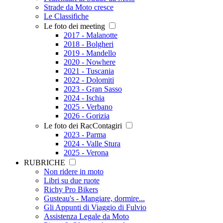
Strade da Moto cresce
Le Classifiche
Le foto dei meeting
2017 - Malanotte
2018 - Bolgheri
2019 - Mandello
2020 - Nowhere
2021 - Tuscania
2022 - Dolomiti
2023 - Gran Sasso
2024 - Ischia
2025 - Verbano
2026 - Gorizia
Le foto dei RacContagiri
2023 - Parma
2024 - Valle Stura
2025 - Verona
RUBRICHE
Non ridere in moto
Libri su due ruote
Richy Pro Bikers
Gusteau's - Mangiare, dormire...
Gli Appunti di Viaggio di Fulvio
Assistenza Legale da Moto