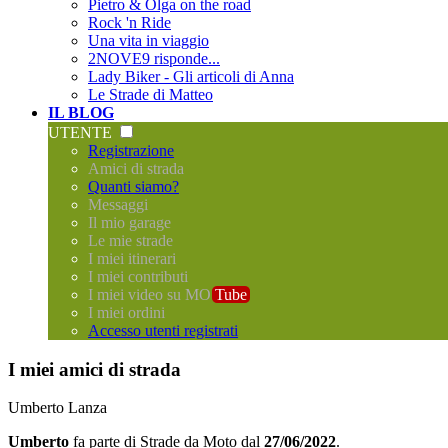
Pietro & Olga on the road
Rock 'n Ride
Una vita in viaggio
2NOVE9 risponde...
Lady Biker - Gli articoli di Anna
Le Strade di Matteo
IL BLOG
UTENTE
Registrazione
Amici di strada
Quanti siamo?
Messaggi
Il mio garage
Le mie strade
I miei itinerari
I miei contributi
I miei video su MO
Tube
I miei ordini
Accesso utenti registrati
I miei amici di strada
Umberto Lanza
Umberto
fa parte di
Strade da Moto
dal
27/06/2022
.