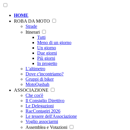
HOME
ROBA DA MOTO
Strade
Itinerari
Tutti
Meno di un giorno
Un giorno
Due giorni
Più giorni
In progetto
L'altimetro
Dove c'incontriamo?
Gruppi di biker
MotoQasbah
ASSOCIAZIONE
Che cos'è
Il Consiglio Direttivo
Le Delegazioni
RacContagiri 2026
Le tessere dell'Associazione
Voglio associarmi
Assemblea e Votazioni