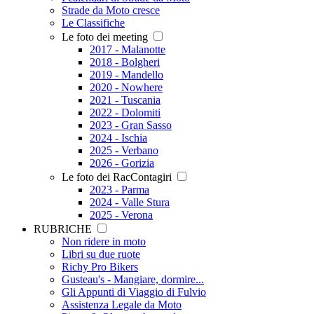
Strade da Moto cresce
Le Classifiche
Le foto dei meeting
2017 - Malanotte
2018 - Bolgheri
2019 - Mandello
2020 - Nowhere
2021 - Tuscania
2022 - Dolomiti
2023 - Gran Sasso
2024 - Ischia
2025 - Verbano
2026 - Gorizia
Le foto dei RacContagiri
2023 - Parma
2024 - Valle Stura
2025 - Verona
RUBRICHE
Non ridere in moto
Libri su due ruote
Richy Pro Bikers
Gusteau's - Mangiare, dormire...
Gli Appunti di Viaggio di Fulvio
Assistenza Legale da Moto