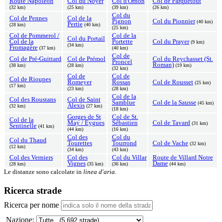
Route Napoléon
Col du Noyer
Col d'Ornon
Col de Parquetout
(32 km)
(25 km)
(39 km)
(26 km)
Col du
Col de Pennes
Col de la
Pignon
Col du Pionnier
(40 km)
Pertie
(28 km)
(40 km)
(25 km)
Col de Pommerol /
Col de la
Col du Portail
Col de la
Portette
Col du Prayer
(9 km)
(34 km)
Fromagère
(37 km)
(40 km)
Col de
Col de Pré-Guittard
Col de Prémol
Col du Reychasset (St.
Proncel
Roman)
(38 km)
(28 km)
(19 km)
(32 km)
Col de
Col de
Col de Rioupes
Romeyer
Rossas
Col de Rousset
(25 km)
(17 km)
(23 km)
(28 km)
Col de la
Col des Roustans
Col de Saint
Samblue
Col de la Sausse
(45 km)
Alexis
(32 km)
(27 km)
(18 km)
Gorges de St
Col de St.
Col de la
May / Eygues
Sébastien
Col de Tavard
(31 km)
Sentinelle
(41 km)
(44 km)
(16 km)
Col des
Col du
Col du Thaud
Tourettes
Tourrond
Col de Vache
(32 km)
(12 km)
(34 km)
(43 km)
Col des Verniers
Col des
Col du Villar
Route de Villard Notre
Vignes
Dame
(28 km)
(35 km)
(36 km)
(44 km)
Le distanze sono calcolate in
linea d'aria
.
Ricerca strade
Ricerca per nome
Nazione: