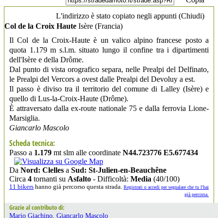
L'indirizzo è stato copiato negli appunti (
Chiudi
)
Col de la Croix Haute
Isère
(Francia)
Il Col de la Croix-Haute è un valico alpino francese posto a
quota 1.179 m s.l.m. situato lungo il confine tra i dipartimenti
dell'Isère e della Drôme.
Dal punto di vista orografico separa, nelle Prealpi del Delfinato,
le Prealpi del Vercors a ovest dalle Prealpi del Devoluy a est.
Il passo è diviso tra il territorio del comune di Lalley (Isère) e
quello di Lus-la-Croix-Haute (Drôme).
È attraversato dalla ex-route nationale 75 e dalla ferrovia Lione-
Marsiglia.
Giancarlo Mascolo
Scheda tecnica:
Passo a
1.179
mt slm alle coordinate
N44.723776 E5.677434
Da
Nord: Clelles
a
Sud: St-Julien-en-Beauchêne
Circa
4
tornanti su
Asfalto
- Difficoltà:
Media
(40/100)
11 bikers
hanno già percorso questa strada.
Registrati o accedi per segnalare che tu l'hai
già percorsa.
Grazie al contributo di:
Mario Giachino
,
Giancarlo Mascolo