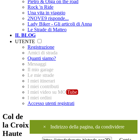
Pietro & Olga on the road
Rock 'n Ride
Una vita in viaggio
2NOVE9 risponde...
Lady Biker - Gli articoli di Anna
Le Strade di Matteo
IL BLOG
UTENTE
Registrazione
Amici di strada
Quanti siamo?
Messaggi
Il mio garage
Le mie strade
I miei itinerari
I miei contributi
I miei video su MO
Tube
I miei ordini
Accesso utenti registrati
Col de
la Croix
×
Indirizzo della pagina, da condividere
Haute
Copia