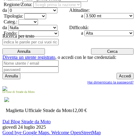
Regione/Zona:
da
Altitudine:
a
Tipologia:
Categ.:
da
Difficoltà:
a
Fondo:
Ricerca per testo
Diventa un utente registrato
,
o accedi con le tue credenziali:
Hai dimenticato la password?
Le cose di Strade da Moto
Maglietta Ufficiale Strade da Moto
12,00 €
Dal Blog Strade da Moto
giovedì 24 luglio 2025
Good bye Google Maps. Welcome OpenStreetMap