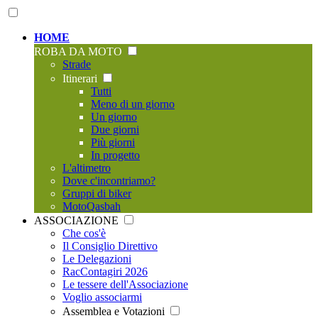
HOME
ROBA DA MOTO
Strade
Itinerari
Tutti
Meno di un giorno
Un giorno
Due giorni
Più giorni
In progetto
L'altimetro
Dove c'incontriamo?
Gruppi di biker
MotoQasbah
ASSOCIAZIONE
Che cos'è
Il Consiglio Direttivo
Le Delegazioni
RacContagiri 2026
Le tessere dell'Associazione
Voglio associarmi
Assemblea e Votazioni