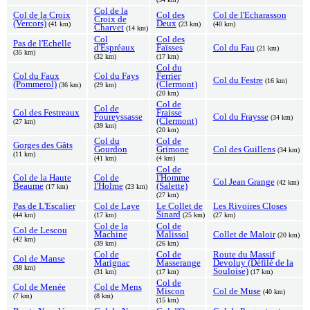
Col de la
Col de la Croix
Col des
Col de l'Echarasson
Croix de
(Vercors)
Deux
(41 km)
(23 km)
(40 km)
Charvet
(14 km)
Col
Col des
Pas de l'Echelle
d'Espréaux
Faïsses
Col du Fau
(21 km)
(35 km)
(32 km)
(17 km)
Col du
Col du Faux
Col du Fays
Ferrier
Col du Festre
(16 km)
(Pommerol)
(Clermont)
(36 km)
(29 km)
(20 km)
Col de
Col de
Col des Festreaux
Fraisse
Foureyssasse
Col du Fraysse
(34 km)
(Clermont)
(27 km)
(39 km)
(20 km)
Col du
Col de
Gorges des Gâts
Gourdon
Grimone
Col des Guillens
(34 km)
(11 km)
(41 km)
(4 km)
Col de
Col de la Haute
Col de
l'Homme
Col Jean Grange
(42 km)
Beaume
l'Holme
(Salette)
(17 km)
(23 km)
(27 km)
Pas de L'Escalier
Col de Laye
Le Collet de
Les Rivoires Closes
Sinard
(44 km)
(17 km)
(25 km)
(27 km)
Col de la
Col de
Col de Lescou
Machine
Malissol
Collet de Maloir
(20 km)
(42 km)
(39 km)
(26 km)
Col de
Col de
Route du Massif
Col de Manse
Marignac
Masserange
Devoluy (Défilé de la
(38 km)
Souloise)
(31 km)
(17 km)
(17 km)
Col de
Col de Menée
Col de Mens
Miscon
Col de Muse
(40 km)
(7 km)
(8 km)
(15 km)