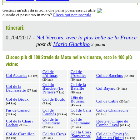
Gestisci un'attività in zona che pensi possa esserci utile
quando ci passiamo in moto?
Clicca qui per inserirla
.
Itinerari:
01/04/2017 -
Nel Vercors,
avec la plus belle de la France
post di
Mario Giachino
3 giorni
Ci sono più di 100 Strade da Moto nelle vicinanze, ecco le 100 più
vicine:
Col de
Col de
Col Accarias
l'Allimas
l'Arzelier
Col de Bacchus
(13 km)
(42 km)
(20 km)
(30 km)
Col du
Col de la
Col de la
Banchet (Le
Bataille
Col Bayard
(34 km)
Bachassette
(27 km)
Perrier)
(7 km)
(40 km)
Tête de
Col de Bioux
Col de Boulc
Boussac
Col de Cabre
(20 km)
(44 km)
(9 km)
(45 km)
Pas de Canard
Col de
Col de Carri
Col de Chamauche
Carabès
(35 km)
(25 km)
(35 km)
(36 km)
Col de la
Col de
Col de la Chau /
Route et Cirque de
Chaudière
Chaumiane
Lachau
Combe Laval
(33 km)
(42 km)
(39 km)
(31 km)
Col la Croix
Col de Cornillon
Col des Creys
Col de la Croix (St-
(Sauvernon)
Julien-en-Quint)
(13 km)
(31 km)
(36 km)
(34 km)