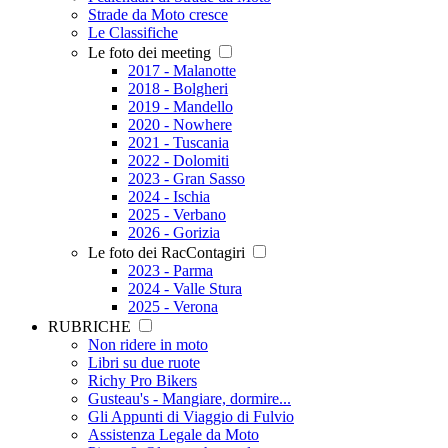
Strade da Moto cresce
Le Classifiche
Le foto dei meeting
2017 - Malanotte
2018 - Bolgheri
2019 - Mandello
2020 - Nowhere
2021 - Tuscania
2022 - Dolomiti
2023 - Gran Sasso
2024 - Ischia
2025 - Verbano
2026 - Gorizia
Le foto dei RacContagiri
2023 - Parma
2024 - Valle Stura
2025 - Verona
RUBRICHE
Non ridere in moto
Libri su due ruote
Richy Pro Bikers
Gusteau's - Mangiare, dormire...
Gli Appunti di Viaggio di Fulvio
Assistenza Legale da Moto