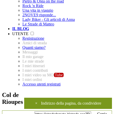
Pietro & Olga on the road
Rock 'n Ride
Una vita in viaggio
2NOVE9 risponde...
Lady Biker - Gli articoli di Anna
Le Strade di Matteo
IL BLOG
UTENTE
Registrazione
Amici di strada
Quanti siamo?
Messaggi
Il mio garage
Le mie strade
I miei itinerari
I miei contributi
I miei video su MO
Tube
I miei ordini
Accesso utenti registrati
Col de
Rioupes
×
Indirizzo della pagina, da condividere
Copia