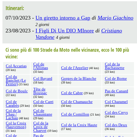
Itinerari:
07/10/2023 -
Un giretto intorno a Gap
di
Mario Giachino
2 giorni
23/08/2023 -
I Figli Di Un DIO MInore
di
Cristiano
Vandone
4 giorni
Ci sono più di 100 Strade da Moto nelle vicinanze, ecco le 100 più
vicine:
Col de
Col de la
Col Accarias
l'Allimas
Col de l'Arzelier
Bachassette
(40 km)
(20 km)
(33 km)
(23 km)
Col du
Col Bayard
Gorges de la Blanche
Col de Borne
Banchet (Le
(18 km)
(39 km)
(33 km)
Perrier)
(15 km)
Tête de
Col de Boulc
Pas de Canard
Boussac
Col de Cabre
(29 km)
(22 km)
(49 km)
(32 km)
Col de
Col de Carri
Col de Chamauche
Col Charamel
Carabès
(29 km)
(50 km)
(50 km)
(44 km)
Col de la
Col de
Col des Creys
Chau /
Chaumiane
Col de Cornillon
(21 km)
(34 km)
Lachau
(48 km)
(29 km)
Col la Croix
Col de la
Col de la Croix Haute
Col des Deux
(Sauvernon)
Croix de
(17 km)
(36 km)
Charvet
(31 km)
(19 km)
Col de
Pas de