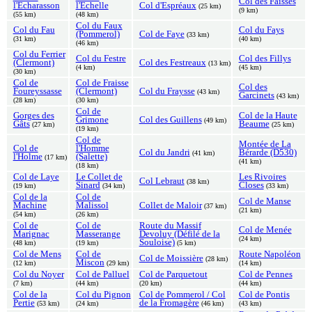
Col des Faïsses
l'Echarasson
l'Echelle
Col d'Espréaux
(25 km)
(9 km)
(55 km)
(48 km)
Col du Faux
Col du Fau
Col du Fays
(Pommerol)
Col de Faye
(33 km)
(31 km)
(40 km)
(46 km)
Col du Ferrier
Col du Festre
Col des Fillys
(Clermont)
Col des Festreaux
(13 km)
(4 km)
(45 km)
(30 km)
Col de
Col de Fraisse
Col des
Foureyssasse
(Clermont)
Col du Fraysse
(43 km)
Garcinets
(43 km)
(28 km)
(30 km)
Col de
Gorges des
Col de la Haute
Grimone
Col des Guillens
(49 km)
Gâts
Beaume
(27 km)
(25 km)
(19 km)
Col de
Montée de La
Col de
l'Homme
Col du Jandri
Bérarde (D530)
(41 km)
l'Holme
(Salette)
(17 km)
(41 km)
(18 km)
Col de Laye
Le Collet de
Les Rivoires
Col Lebraut
(38 km)
Sinard
Closes
(19 km)
(34 km)
(33 km)
Col de la
Col de
Col de Manse
Machine
Malissol
Collet de Maloir
(37 km)
(21 km)
(54 km)
(26 km)
Col de
Col de
Route du Massif
Col de Menée
Marignac
Masserange
Devoluy (Défilé de la
(24 km)
Souloise)
(48 km)
(19 km)
(5 km)
Col de Mens
Col de
Route Napoléon
Col de Moissière
(28 km)
Miscon
(12 km)
(29 km)
(14 km)
Col du Noyer
Col de Palluel
Col de Parquetout
Col de Pennes
(7 km)
(44 km)
(20 km)
(44 km)
Col de la
Col du Pignon
Col de Pommerol / Col
Col de Pontis
Pertie
de la Fromagère
(53 km)
(24 km)
(46 km)
(43 km)