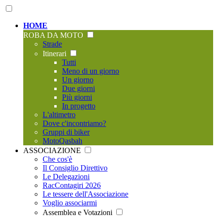
HOME
ROBA DA MOTO
Strade
Itinerari
Tutti
Meno di un giorno
Un giorno
Due giorni
Più giorni
In progetto
L'altimetro
Dove c'incontriamo?
Gruppi di biker
MotoQasbah
ASSOCIAZIONE
Che cos'è
Il Consiglio Direttivo
Le Delegazioni
RacContagiri 2026
Le tessere dell'Associazione
Voglio associarmi
Assemblea e Votazioni