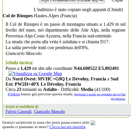
L'indirizzo è stato copiato negli appunti (
Chiudi
)
Col de Rioupes
Hautes-Alpes
(Francia)
Il Col de Rioupes è un passo di montagna situato a 1.429 m sul
livello del mare, nel dipartimento delle Alte Alpi, nella regione
Provenza-Alpi-Costa Azzurra, nella Francia sud-orientale.
La strada che porta alla vetta è asfaltata e si chiama D17.
La salita prevede tratti con pendenza dell'8%.
Giancarlo Mascolo
Scheda tecnica:
Passo a
1.429
mt slm alle coordinate
N44.698522 E5.892491
Da
Nord Ovest: MVHC+G9Q Le Dévoluy, Francia
a
Sud
Est: PW2H+4PX Le Dévoluy, Francia
Circa
23
tornanti su
Asfalto
- Difficoltà:
Media
(41/100)
4 bikers
hanno già percorso questa strada.
Registrati o accedi per segnalare che tu l'hai
già percorsa.
Grazie al contributo di:
Fulvio Caporali
,
Giancarlo Mascolo
Gestisci un'attività in zona che pensi possa esserci utile
quando ci passiamo in moto?
Clicca qui per inserirla
.