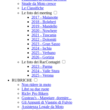
Strade da Moto cresce
Le Classifiche
Le foto dei meeting
2017 - Malanotte
2018 - Bolgheri
2019 - Mandello
2020 - Nowhere
2021 - Tuscania
2022 - Dolomiti
2023 - Gran Sasso
2024 - Ischia
2025 - Verbano
2026 - Gorizia
Le foto dei RacContagiri
2023 - Parma
2024 - Valle Stura
2025 - Verona
RUBRICHE
Non ridere in moto
Libri su due ruote
Richy Pro Bikers
Gusteau's - Mangiare, dormire...
Gli Appunti di Viaggio di Fulvio
Assistenza Legale da Moto