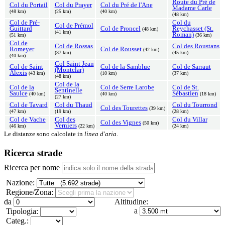
Route du Pré de
Col du Portail
Col du Prayer
Col du Pré de l'Ane
Madame Carle
(48 km)
(25 km)
(40 km)
(48 km)
Col de Pré-
Col du
Col de Prémol
Guittard
Col de Proncel
Reychasset (St.
(48 km)
(41 km)
Roman)
(51 km)
(36 km)
Col de
Col de Rossas
Col des Roustans
Romeyer
Col de Rousset
(42 km)
(37 km)
(45 km)
(40 km)
Col Saint Jean
Col de Saint
Col de la Samblue
Col de Sarraut
(Montclar)
Alexis
(43 km)
(10 km)
(37 km)
(48 km)
Col de la
Col de la
Col de Serre Larobe
Col de St.
Sentinelle
Saulce
Sébastien
(40 km)
(40 km)
(18 km)
(27 km)
Col de Tavard
Col du Thaud
Col du Tourrond
Col des Tourettes
(39 km)
(47 km)
(19 km)
(28 km)
Col de Vache
Col des
Col du Villar
Col des Vignes
(50 km)
Verniers
(46 km)
(22 km)
(24 km)
Le distanze sono calcolate in
linea d'aria
.
Ricerca strade
Ricerca per nome
Nazione:
Regione/Zona:
da
Altitudine:
a
Tipologia:
Categ.: