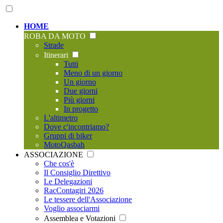
HOME
ROBA DA MOTO
Strade
Itinerari
Tutti
Meno di un giorno
Un giorno
Due giorni
Più giorni
In progetto
L'altimetro
Dove c'incontriamo?
Gruppi di biker
MotoQasbah
ASSOCIAZIONE
Che cos'è
Il Consiglio Direttivo
Le Delegazioni
RacContagiri 2026
Le tessere dell'Associazione
Voglio associarmi
Assemblea e Votazioni