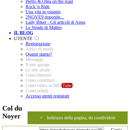
Pietro & Olga on the road
Rock 'n Ride
Una vita in viaggio
2NOVE9 risponde...
Lady Biker - Gli articoli di Anna
Le Strade di Matteo
IL BLOG
UTENTE
Registrazione
Amici di strada
Quanti siamo?
Messaggi
Il mio garage
Le mie strade
I miei itinerari
I miei contributi
I miei video su MO
Tube
I miei ordini
Accesso utenti registrati
Col du
Noyer
×
Indirizzo della pagina, da condividere
Copia