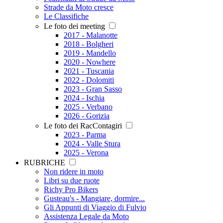
Strade da Moto cresce
Le Classifiche
Le foto dei meeting
2017 - Malanotte
2018 - Bolgheri
2019 - Mandello
2020 - Nowhere
2021 - Tuscania
2022 - Dolomiti
2023 - Gran Sasso
2024 - Ischia
2025 - Verbano
2026 - Gorizia
Le foto dei RacContagiri
2023 - Parma
2024 - Valle Stura
2025 - Verona
RUBRICHE
Non ridere in moto
Libri su due ruote
Richy Pro Bikers
Gusteau's - Mangiare, dormire...
Gli Appunti di Viaggio di Fulvio
Assistenza Legale da Moto