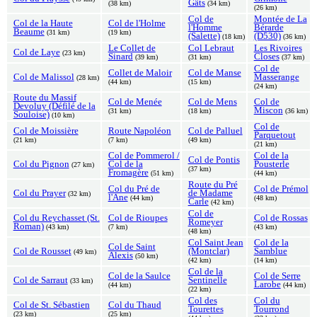
Gâts
(38 km)
(34 km)
(26 km)
Col de
Montée de La
Col de la Haute
Col de l'Holme
l'Homme
Bérarde
Beaume
(31 km)
(19 km)
(Salette)
(D530)
(18 km)
(36 km)
Le Collet de
Col Lebraut
Les Rivoires
Col de Laye
(23 km)
Sinard
Closes
(39 km)
(31 km)
(37 km)
Col de
Collet de Maloir
Col de Manse
Col de Malissol
Masserange
(28 km)
(44 km)
(15 km)
(24 km)
Route du Massif
Col de Menée
Col de Mens
Col de
Devoluy (Défilé de la
Miscon
(31 km)
(18 km)
(36 km)
Souloise)
(10 km)
Col de
Col de Moissière
Route Napoléon
Col de Palluel
Parquetout
(21 km)
(7 km)
(49 km)
(21 km)
Col de Pommerol /
Col de la
Col de Pontis
Col du Pignon
Col de la
Pousterle
(27 km)
(37 km)
Fromagère
(51 km)
(44 km)
Route du Pré
Col du Pré de
Col de Prémol
Col du Prayer
de Madame
(32 km)
l'Ane
(44 km)
(48 km)
Carle
(42 km)
Col de
Col du Reychasset (St.
Col de Rioupes
Col de Rossas
Romeyer
Roman)
(43 km)
(7 km)
(43 km)
(48 km)
Col Saint Jean
Col de la
Col de Saint
Col de Rousset
(Montclar)
Samblue
(49 km)
Alexis
(50 km)
(42 km)
(14 km)
Col de la
Col de la Saulce
Col de Serre
Col de Sarraut
Sentinelle
(33 km)
Larobe
(44 km)
(44 km)
(22 km)
Col des
Col du
Col de St. Sébastien
Col du Thaud
Tourettes
Tourrond
(23 km)
(25 km)