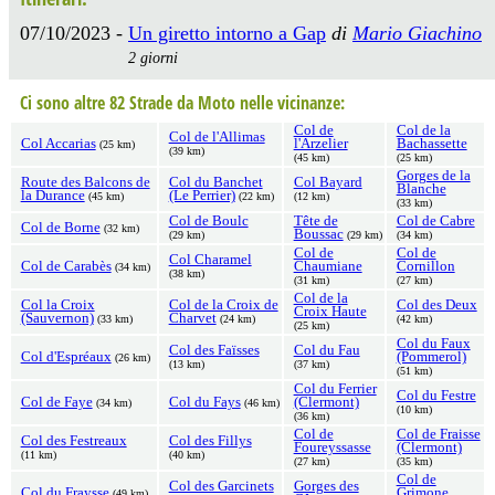
07/10/2023 -
Un giretto intorno a Gap
di
Mario Giachino
2 giorni
Ci sono altre 82 Strade da Moto nelle vicinanze:
Col de
Col de la
Col de l'Allimas
Col Accarias
l'Arzelier
Bachassette
(25 km)
(39 km)
(45 km)
(25 km)
Gorges de la
Route des Balcons de
Col du Banchet
Col Bayard
Blanche
la Durance
(Le Perrier)
(45 km)
(22 km)
(12 km)
(33 km)
Col de Boulc
Tête de
Col de Cabre
Col de Borne
(32 km)
Boussac
(29 km)
(29 km)
(34 km)
Col de
Col de
Col Charamel
Col de Carabès
Chaumiane
Cornillon
(34 km)
(38 km)
(31 km)
(27 km)
Col de la
Col la Croix
Col de la Croix de
Col des Deux
Croix Haute
(Sauvernon)
Charvet
(33 km)
(24 km)
(42 km)
(25 km)
Col du Faux
Col des Faïsses
Col du Fau
Col d'Espréaux
(Pommerol)
(26 km)
(13 km)
(37 km)
(51 km)
Col du Ferrier
Col du Festre
Col de Faye
Col du Fays
(Clermont)
(34 km)
(46 km)
(10 km)
(36 km)
Col de
Col de Fraisse
Col des Festreaux
Col des Fillys
Foureyssasse
(Clermont)
(11 km)
(40 km)
(27 km)
(35 km)
Col de
Col des Garcinets
Gorges des
Col du Fraysse
Grimone
(49 km)