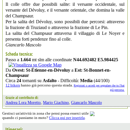
Il colle offre due possibili salite: il versante occidentale, sul
versante del Dévoluy, e il versante orientale, che domina la valle
del Champsaur.
Per la salita del Dévoluy, sono possibili due percorsi: attraverso
la frazione di Truziaud o attraverso la frazione di Le Pin.
La salita del Champsaur attraversa il villaggio di Le Noyer e
presenta forti pendenze fino al colle.
Giancarlo Mascolo
Scheda tecnica:
Passo a
1.664
mt slm alle coordinate
N44.692482 E5.984425
Da
Ovest: St-Étienne-en-Dévoluy
a
Est: St-Bonnet-en-
Champsaur
Circa
24
tornanti su
Asfalto
- Difficoltà:
Media
(44/100)
12 bikers
hanno già percorso questa strada.
Registrati o accedi per segnalare che tu l'hai
già percorsa.
Grazie al contributo di:
Andrea Lora Moretto
,
Mario Giachino
,
Giancarlo Mascolo
Gestisci un'attività in zona che pensi possa esserci utile
quando ci passiamo in moto?
Clicca qui per inserirla
.
Itinerari: