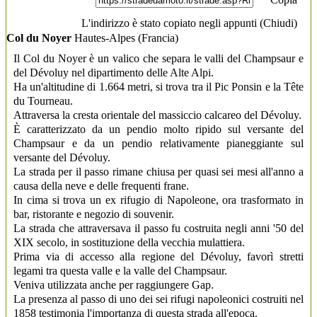
L'indirizzo è stato copiato negli appunti (
Chiudi
)
Col du Noyer
Hautes-Alpes
(Francia)
Il Col du Noyer è un valico che separa le valli del Champsaur e
del Dévoluy nel dipartimento delle Alte Alpi.
Ha un'altitudine di 1.664 metri, si trova tra il Pic Ponsin e la Tête
du Tourneau.
Attraversa la cresta orientale del massiccio calcareo del Dévoluy.
È caratterizzato da un pendio molto ripido sul versante del
Champsaur e da un pendio relativamente pianeggiante sul
versante del Dévoluy.
La strada per il passo rimane chiusa per quasi sei mesi all'anno a
causa della neve e delle frequenti frane.
In cima si trova un ex rifugio di Napoleone, ora trasformato in
bar, ristorante e negozio di souvenir.
La strada che attraversava il passo fu costruita negli anni '50 del
XIX secolo, in sostituzione della vecchia mulattiera.
Prima via di accesso alla regione del Dévoluy, favorì stretti
legami tra questa valle e la valle del Champsaur.
Veniva utilizzata anche per raggiungere Gap.
La presenza al passo di uno dei sei rifugi napoleonici costruiti nel
1858 testimonia l'importanza di questa strada all'epoca.