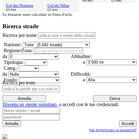
(44 km)
(23 km)
Col des Verniers
Col du Villar
(23 km)
(22 km)
Le distanze sono calcolate in
linea d'aria
.
Ricerca strade
Ricerca per nome
Nazione:
Regione/Zona:
da
Altitudine:
a
Tipologia:
Categ.:
da
Difficoltà:
a
Fondo:
Ricerca per testo
Diventa un utente registrato
,
o accedi con le tue credenziali:
Hai dimenticato la password?