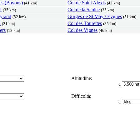
es (Bayons)
Col de Saint Alexis
(41 km)
(42 km)
t
Col de la Saulce
(35 km)
(35 km)
eyrand
Gorges de St May / Eygues
(52 km)
(51 km)
d
Col des Tourettes
(21 km)
(35 km)
ers
Col des Vignes
(18 km)
(46 km)
Altitudine:
a
Difficoltà:
a