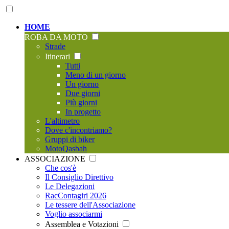
HOME
ROBA DA MOTO
Strade
Itinerari
Tutti
Meno di un giorno
Un giorno
Due giorni
Più giorni
In progetto
L'altimetro
Dove c'incontriamo?
Gruppi di biker
MotoQasbah
ASSOCIAZIONE
Che cos'è
Il Consiglio Direttivo
Le Delegazioni
RacContagiri 2026
Le tessere dell'Associazione
Voglio associarmi
Assemblea e Votazioni