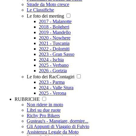
Strade da Moto cresce
Le Classifiche
Le foto dei meeting
2017 - Malanotte
2018 - Bolgheri
2019 - Mandello
2020 - Nowhere
2021 - Tuscania
2022 - Dolomiti
2023 - Gran Sasso
2024 - Ischia
2025 - Verbano
2026 - Gorizia
Le foto dei RacContagiri
2023 - Parma
2024 - Valle Stura
2025 - Verona
RUBRICHE
Non ridere in moto
Libri su due ruote
Richy Pro Bikers
Gusteau's - Mangiare, dormire...
Gli Appunti di Viaggio di Fulvio
Assistenza Legale da Moto