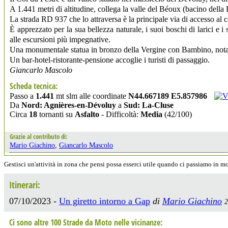
A 1.441 metri di altitudine, collega la valle del Béoux (bacino della 
La strada RD 937 che lo attraversa è la principale via di accesso al 
È apprezzato per la sua bellezza naturale, i suoi boschi di larici e 
alle escursioni più impegnative.
Una monumentale statua in bronzo della Vergine con Bambino, nota 
Un bar-hotel-ristorante-pensione accoglie i turisti di passaggio.
Giancarlo Mascolo
Scheda tecnica:
Passo a
1.441
mt slm alle coordinate
N44.667189 E5.857986
Da
Nord: Agnières-en-Dévoluy
a
Sud: La-Cluse
Circa
18
tornanti su
Asfalto
- Difficoltà:
Media
(42/100)
Grazie al contributo di:
Mario Giachino
,
Giancarlo Mascolo
Gestisci un'attività in zona che pensi possa esserci utile quando ci passiamo in 
Itinerari:
07/10/2023 -
Un giretto intorno a Gap
di
Mario Giachino
2
Ci sono altre 100 Strade da Moto nelle vicinanze: