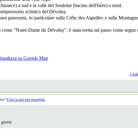
Durance) a sud e la valle del Souloise (bacino dell'Isère) a nord.
comprensorio sciistico del Dévoluy.
i suoi panorami, in particolare sulla Crête des Aiguilles e sulla Montagn
come "Notre-Dame du Dévoluy", è stata eretta sul passo come segno di 
5 bik
moto?
Clicca qui per inserirla
.
 giorni