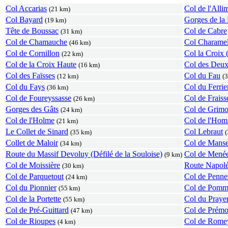
Col Accarias
Col de l'Alli
(21 km)
Col Bayard
Gorges de la
(19 km)
Tête de Boussac
Col de Cabre
(31 km)
Col de Chamauche
Col Charame
(46 km)
Col de Cornillon
Col la Croix
(22 km)
Col de la Croix Haute
Col des Deu
(16 km)
Col des Faïsses
Col du Fau
(12 km)
(
Col du Fays
Col du Ferrie
(36 km)
Col de Foureyssasse
Col de Fraiss
(26 km)
Gorges des Gâts
Col de Grim
(24 km)
Col de l'Holme
Col de l'Hom
(21 km)
Le Collet de Sinard
Col Lebraut
(35 km)
(
Collet de Maloir
Col de Mans
(34 km)
Route du Massif Devoluy (Défilé de la Souloise)
Col de Mené
(9 km)
Col de Moissière
Route Napol
(30 km)
Col de Parquetout
Col de Penne
(24 km)
Col du Pionnier
Col de Pomme
(55 km)
Col de la Portette
Col du Praye
(55 km)
Col de Pré-Guittard
Col de Prémo
(47 km)
Col de Rioupes
Col de Rome
(4 km)