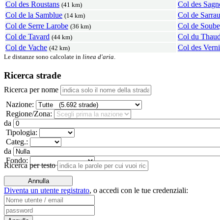
Col des Roustans
Col des Sagn
(41 km)
Col de la Samblue
Col de Sarrau
(14 km)
Col de Serre Larobe
Col de Soub
(36 km)
Col de Tavard
Col du Thau
(44 km)
Col de Vache
Col des Verni
(42 km)
Le distanze sono calcolate in
linea d'aria
.
Ricerca strade
Ricerca per nome
Nazione:
Regione/Zona:
da
Tipologia:
Categ.:
da
Fondo:
Ricerca per testo
Diventa un utente registrato
,
o accedi con le tue credenziali: