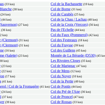
mas
Col de la Bachassette
(33 km)
(19 km)
 Blanche
Col de Borne
(38 km)
(31 km)
Col de Carabès
(24 km)
(25 km)
l
Col de la Chau / Lachau
(44 km)
(48 km)
 (Sauvernon)
Col de la Croix (Vercors)
(27 km)
(56 km)
x
Pas de l'Echelle
(36 km)
(44 km)
Col du Faux (Pommerol)
32 km)
(42 km)
r (Clermont)
Col des Festreaux
(31 km)
(18 km)
e (Clermont)
Col du Fraysse
(31 km)
(39 km)
one
Col des Guillens
(16 km)
(45 km)
me (Salette)
Montée de La Bérarde (D530)
(23 km)
(45 km
Les Rivoires Closes
38 km)
(35 km)
e
Col de Marignac
(23 km)
(47 km)
e
Col de Mens
(22 km)
(12 km)
éon
Col du Noyer
(17 km)
(10 km)
s
Col de la Pertie
(41 km)
(49 km)
rol / Col de la Fromagère
Col de Pontis
(41 km)
(44 km)
r
Col du Pré de l'Ane
(24 km)
(36 km)
l
Col de Proncel
(37 km)
(47 km)
yer
Col de Rossas
(39 km)
(33 km)