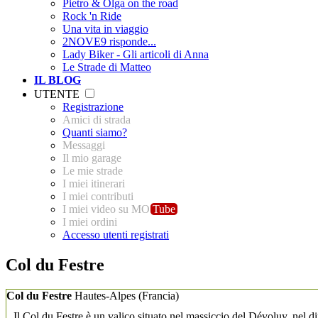
Pietro & Olga on the road
Rock 'n Ride
Una vita in viaggio
2NOVE9 risponde...
Lady Biker - Gli articoli di Anna
Le Strade di Matteo
IL BLOG
UTENTE
Registrazione
Amici di strada
Quanti siamo?
Messaggi
Il mio garage
Le mie strade
I miei itinerari
I miei contributi
I miei video su MO
Tube
I miei ordini
Accesso utenti registrati
Col du Festre
Col du Festre
Hautes-Alpes
(Francia)
Il Col du Festre è un valico situato nel massiccio del Dévoluy, nel di