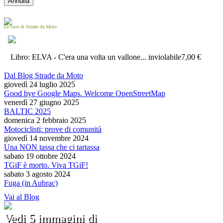
Le cose di Strade da Moto
Libro: ELVA - C'era una volta un vallone... inviolabile
7,00 €
Dal Blog Strade da Moto
giovedì 24 luglio 2025
Good bye Google Maps. Welcome OpenStreetMap
venerdì 27 giugno 2025
BALTIC 2025
domenica 2 febbraio 2025
Motociclisti: prove di comunità
giovedì 14 novembre 2024
Una NON tassa che ci tartassa
sabato 19 ottobre 2024
TGiF è morto. Viva TGiF!
sabato 3 agosto 2024
Fuga (in Aubrac)
Vai al Blog
Vedi 5 immagini di