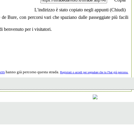
L'indirizzo è stato copiato negli appunti (
Chiudi
)
e de Bure, con percorsi vari che spaziano dalle passeggiate più facili
benvenuto per i visitatori.
ers
hanno già percorso questa strada.
Registrati o accedi per segnalare che tu l'hai già percorsa.