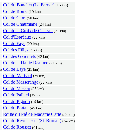
Col du Banchet (Le Perrier)
(16 km)
Col de Boulc
(19 km)
Col de Carri
(50 km)
Col de Chaumiane
(24 km)
Col de la Croix de Charvet
(21 km)
Col d'Espréaux
(22 km)
Col de Faye
(29 km)
Col des Fillys
(45 km)
Col des Garcinets
(42 km)
Col de la Haute Beaume
(21 km)
Col de Laye
)
(21 km)
Col de Malissol
(29 km)
Col de Masserange
(22 km)
Col de Miscon
(25 km)
Col de Palluel
(39 km)
Col du Pignon
(19 km)
Col du Portail
(45 km)
Route du Pré de Madame Carle
(52 km)
Col du Reychasset (St. Roman)
(34 km)
Col de Rousset
(41 km)