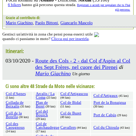
6 bikers
hanno già percorso questa strada.
Registrati o accedi per segnalare che tu l'hai
già percorsa.
Grazie al contributo di:
Mario Giachino
,
Paolo Bittoni
,
Giancarlo Mascolo
Gestisci un'attività in zona che pensi possa esserci utile
quando ci passiamo in moto?
Clicca qui per inserirla
.
Itinerari:
03/10/2020 -
Route des Cols - 2 - dal Col d'Aspin al Col
des Sept Frères, nel cuore dei Pirenei
di
Mario Giachino
Un giorno
Ci sono altre 48 Strade da Moto nelle vicinanze:
Col d'Agnes
Arcalis / La
Col d'Artigascou
Col d'Artigaux
(45 km)
Coma
(5 km)
(23 km)
(44 km)
Collada de
Plan de
Col de Bidal
Port de la Bonaigua
Beixalis
Beret
(35 km)
(30 km)
(11 km)
(30 km)
Col del
Coll de la
Col de Buret
Bouich
Port de Cabús
(29 km)
Botella
(30 km)
(49 km)
(29 km)
Col des
Col de
Caougnous
Catchaudegue
Cavallers
Col du Chioula
(44 km)
(43 km)
(14 km)
(17 km)