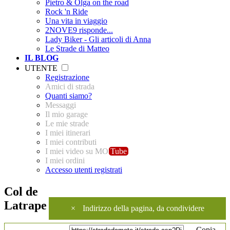
Pietro & Olga on the road
Rock 'n Ride
Una vita in viaggio
2NOVE9 risponde...
Lady Biker - Gli articoli di Anna
Le Strade di Matteo
IL BLOG
UTENTE
Registrazione
Amici di strada
Quanti siamo?
Messaggi
Il mio garage
Le mie strade
I miei itinerari
I miei contributi
I miei video su MO
Tube
I miei ordini
Accesso utenti registrati
Col de
Latrape
×
Indirizzo della pagina, da condividere
Copia