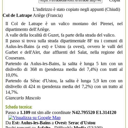
L'indirizzo è stato copiato negli appunti (
Chiudi
)
Col de Latrape
Ariège
(Francia)
Il Col de Latrape è un valico montano dei Pirenei, nel
dipartimento dell'Ariège.
A valle della località di Guzet, fa parte della strada del valico.
Il passo si trova sulla strada dipartimentale 8F tra i comuni di
Aulus-les-Bains (a est) e Ustou (a ovest), ovvero le valli del
Garbet e dell'Alet, due affluenti del Salat, nella regione del
Couserans.
Partendo da Aulus-les-Bains, la salita è lunga 5 km con un
dislivello di 368 m (pendenza media del 7,4%) con tratti al
10,0%.
Partendo da Sérac d'Ustou, la salita è lunga 5,9 km con un
dislivello di 424 m (pendenza media del 7,2%) con un tratto al
14,7%.
Giancarlo Mascolo
Scheda tecnica:
Passo a
1.109
mt slm alle coordinate
N42.795520 E1.314120
Da
Est: Aulus-les-Bains
a
Ovest: Serac d'Ustou
Pochi tornanti su
Asfalto
- Difficoltà:
Media
(53/100)