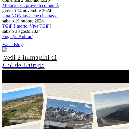
domenica 2 febbraio 2025
Motociclisti: prove di comunità
giovedì 14 novembre 2024
Una NON tassa che ci tartassa
sabato 19 ottobre 2024
TGiF è morto. Viva TGiF!
sabato 3 agosto 2024
Fuga (in Aubrac)
Vai al Blog
Vedi 2 immagini di
Col de Latrape