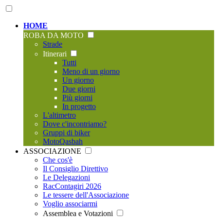
HOME
ROBA DA MOTO
Strade
Itinerari
Tutti
Meno di un giorno
Un giorno
Due giorni
Più giorni
In progetto
L'altimetro
Dove c'incontriamo?
Gruppi di biker
MotoQasbah
ASSOCIAZIONE
Che cos'è
Il Consiglio Direttivo
Le Delegazioni
RacContagiri 2026
Le tessere dell'Associazione
Voglio associarmi
Assemblea e Votazioni