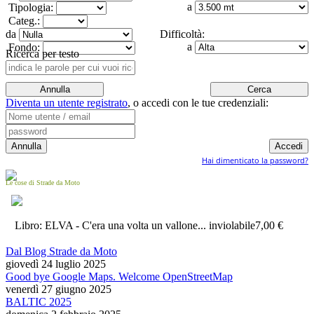
a
Tipologia:
Categ.:
da
Difficoltà:
a
Fondo:
Ricerca per testo
Diventa un utente registrato
,
o accedi con le tue credenziali:
Hai dimenticato la password?
Le cose di Strade da Moto
Libro: ELVA - C'era una volta un vallone... inviolabile
7,00 €
Dal Blog Strade da Moto
giovedì 24 luglio 2025
Good bye Google Maps. Welcome OpenStreetMap
venerdì 27 giugno 2025
BALTIC 2025