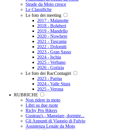
Strade da Moto cresce
Le Classifiche
Le foto dei meeting
2017 - Malanotte
2018 - Bolgheri
2019 - Mandello
2020 - Nowhere
2021 - Tuscania
2022 - Dolomiti
2023 - Gran Sasso
2024 - Ischia
2025 - Verbano
2026 - Gorizia
Le foto dei RacContagiri
2023 - Parma
2024 - Valle Stura
2025 - Verona
RUBRICHE
Non ridere in moto
Libri su due ruote
Richy Pro Bikers
Gusteau's - Mangiare, dormire...
Gli Appunti di Viaggio di Fulvio
Assistenza Legale da Moto