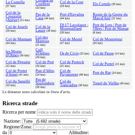
Collada de
La Comella
Col de la Core
Conflent
Els Cortals
(39 km)
(37 km)
(18 km)
(33 km)
Col de la
Pas de la
Port d'Envalira
Route de la Grotte du
Crouzette
Casa
Mas-d'Azil
(44 km)
(44 km)
(31 km)
(Ariège)
(15 km)
D117 Lavelanet -
Port de Lers / Port de
Col de Jouels
Col de la
Montgaillard
l'Hers / Port de Massat
Lauze
(18 km)
(38 km)
(39 km)
(8 km)
Col des
Col de Marmare
Col de Menté
Col de Montségur
Marrous
(44 km)
(47 km)
(43 km)
(21 km)
Coll
les Monts
d'Ordino
Os de Civis
Col de Pause
(33 km)
(14 km)
d'Olmes
(36 km)
(34 km)
Col de Péguère
Col de Port
Col de Portech
Col de Portel
(15 km)
(15 km)
(16 km)
(21 km)
Col de Portet
Prat d'Albis
Col de
Port de Rat
(24 km)
d'Aspet
Puymorens
(41 km)
(24 km)
(48 km)
Pas de
Col du Saraillé
Col du
Soulombrie
Tunel de Vielha
(49 km)
Traucadou
(10 km)
(30 km)
(30 km)
Le distanze sono calcolate in
linea d'aria
.
Ricerca strade
Ricerca per nome
Nazione:
Regione/Zona:
da
Altitudine: