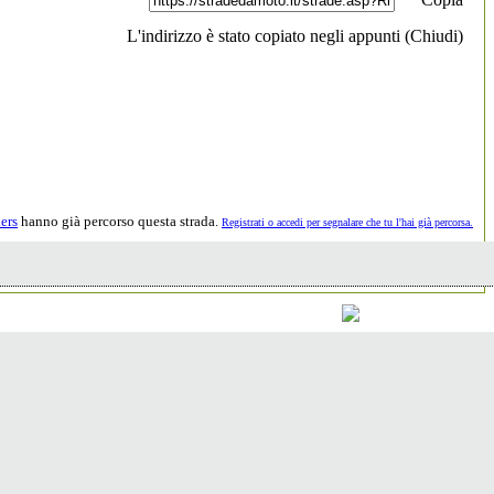
L'indirizzo è stato copiato negli appunti (
Chiudi
)
ers
hanno già percorso questa strada.
Registrati o accedi per segnalare che tu l'hai già percorsa.