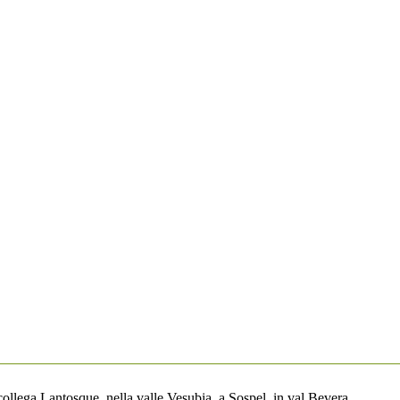
 collega Lantosque, nella valle Vesubia, a Sospel, in val Bevera.