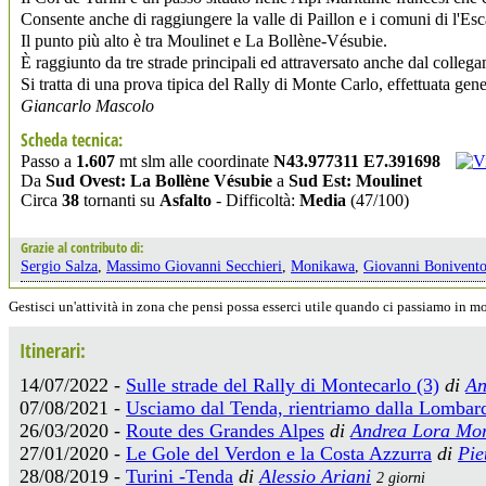
Consente anche di raggiungere la valle di Paillon e i comuni di l'Es
Il punto più alto è tra Moulinet e La Bollène-Vésubie.
È raggiunto da tre strade principali ed attraversato anche dal colleg
Si tratta di una prova tipica del Rally di Monte Carlo, effettuata gen
Giancarlo Mascolo
Scheda tecnica:
Passo a
1.607
mt slm alle coordinate
N43.977311 E7.391698
Da
Sud Ovest: La Bollène Vésubie
a
Sud Est: Moulinet
Circa
38
tornanti su
Asfalto
- Difficoltà:
Media
(47/100)
Grazie al contributo di:
Sergio Salza
,
Massimo Giovanni Secchieri
,
Monikawa
,
Giovanni Bonivent
Gestisci un'attività in zona che pensi possa esserci utile quando ci passiamo in 
Itinerari:
14/07/2022 -
Sulle strade del Rally di Montecarlo (3)
di
An
07/08/2021 -
Usciamo dal Tenda, rientriamo dalla Lombar
26/03/2020 -
Route des Grandes Alpes
di
Andrea Lora Mor
27/01/2020 -
Le Gole del Verdon e la Costa Azzurra
di
Pie
28/08/2019 -
Turini -Tenda
di
Alessio Ariani
2 giorni