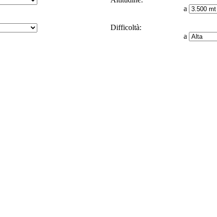
a
Difficoltà:
a