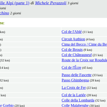
lle Alpi (parte 1)
di
Michele Perazzoli
3 giorni
iorni
chino
2 giorni
ne:
Col de l'Ablé
 km)
(11 km)
Circuit Authion
m)
(4 km)
Cima del Becco / Cime du Be
)
Col de Brouis
)
(9 km)
Col de Châteauneuf
m)
(21 km)
Route de la Croix sur Roudul
(32 km)
Col de l'Êcre
(14 km)
(45 km)
Passo delle Fascette
(33 km)
Passo Ghimbegna
32 km)
(28 km)
La Croix de Fer
m)
(22 km)
Col de la Lariée
 km)
(28 km)
Colle della Lombarda
(32 km)
de Gorbio
Colle Malaberghe
(20 km)
(30 km)