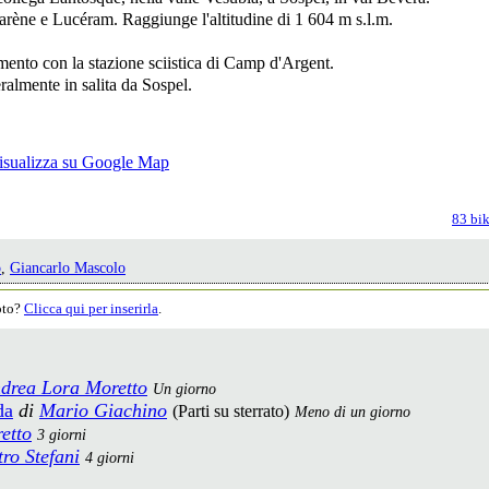
carène e Lucéram. Raggiunge l'altitudine di 1 604 m s.l.m.
amento con la stazione sciistica di Camp d'Argent.
eralmente in salita da Sospel.
83 bik
o
,
Giancarlo Mascolo
moto?
Clicca qui per inserirla
.
drea Lora Moretto
Un giorno
da
di
Mario Giachino
(Parti su sterrato)
Meno di un giorno
etto
3 giorni
tro Stefani
4 giorni