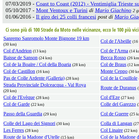
07/03/2019 -
Coast to Coast (2012) - Ventimiglia Trieste su
05/10/2017 -
Mont Ventoux e Turini
di
Mario Giachino
2 g
01/06/2016 -
Il giro dei 25 colli francesi
post di
Mario Gia
Ci sono più di 100 Strade da Moto nelle vicinanze, ecco le 100 più vici
Sanremo Sanromolo Monte Bignone 19 km
Col de l'Abeille
(16
(30 km)
Col d'Andrion
Col de l'Arma
(13 km)
(14 k
Baisse de Sanson
Becca Rosso
(24 km)
(26 km
Col de la Boaïre / Col della Boaria
Col de Braus
(28 km)
(12 km
Col de Castillon
Monte Ceppo
(16 km)
(30 k
Pas de Colle Ardente (Galleria)
Col de la Couillole
(28 km)
Strada Provinciale Dolceacqua - Val Roya
Route de Duranus
(20 km)
Col de l'Evèque
Col d'Eze
(28 km)
(27 km)
Col de Garde
Colle del Garezzo
(22 km)
(
Passo della Guardia
Col de Guerre
(29 km)
(25 k
Colle del Lago dei Signori
Colla di Langan
(30 km)
(27
Les Ferres
Col Linaire
(28 km)
(22 km)
Route de la Madone d'Utelle
Col de la Madone 
(15 km)