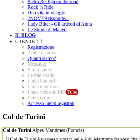
Pietro & Olga on the road
Rock 'n Ride
Una vita in viaggio
2NOVE9 risponde...
Lady Biker - Gli articoli di Anna
Le Strade di Matteo
IL BLOG
UTENTE
Registrazione
Amici di strada
Quanti siamo?
Messaggi
Il mio garage
Le mie strade
I miei itinerari
I miei contributi
I miei video su MO
Tube
I miei ordini
Accesso utenti registrati
Col de Turini
Col de Turini
Alpes-Maritimes
(Francia)
Il Col de Turini è un passo situato nelle Alpi Marittime francesi che