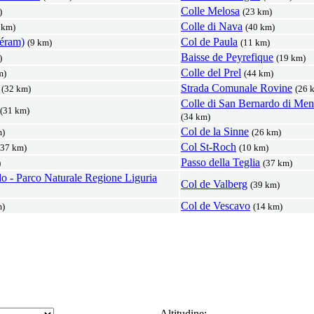
Colle Melosa
)
(23 km)
Colle di Nava
 km)
(40 km)
céram)
Col de Paula
(9 km)
(11 km)
Baisse de Peyrefique
)
(19 km)
Colle del Prel
m)
(44 km)
Strada Comunale Rovine
(32 km)
(26 
Colle di San Bernardo di Men
(31 km)
(34 km)
Col de la Sinne
m)
(26 km)
Col St-Roch
(37 km)
(10 km)
Passo della Teglia
)
(37 km)
do - Parco Naturale Regione Liguria
Col de Valberg
(39 km)
Col de Vescavo
m)
(14 km)
Altitudine: