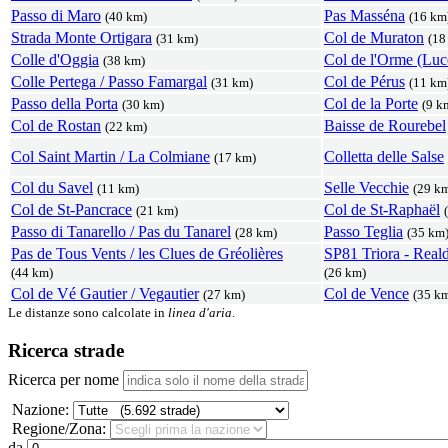
Passo di Maro
Pas Masséna
(40 km)
(16 km
Strada Monte Ortigara
Col de Muraton
(31 km)
(18
Colle d'Oggia
Col de l'Orme (Lu
(38 km)
Colle Pertega / Passo Famargal
Col de Pérus
(31 km)
(11 km
Passo della Porta
Col de la Porte
(30 km)
(9 k
Col de Rostan
Baisse de Rourebel
(22 km)
Col Saint Martin / La Colmiane
Colletta delle Salse
(17 km)
Col du Savel
Selle Vecchie
(11 km)
(29 k
Col de St-Pancrace
Col de St-Raphaël
(21 km)
Passo di Tanarello / Pas du Tanarel
Passo Teglia
(28 km)
(35 km
Pas de Tous Vents / les Clues de Gréolières
SP81 Triora - Real
(44 km)
(26 km)
Col de Vé Gautier / Vegautier
Col de Vence
(27 km)
(35 k
Le distanze sono calcolate in
linea d'aria
.
Ricerca strade
Ricerca per nome
Nazione:
Regione/Zona:
da