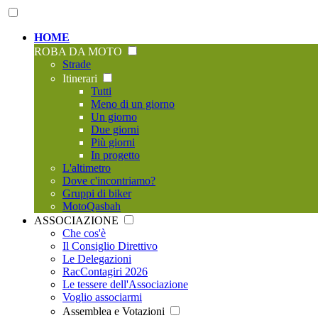
HOME
ROBA DA MOTO
Strade
Itinerari
Tutti
Meno di un giorno
Un giorno
Due giorni
Più giorni
In progetto
L'altimetro
Dove c'incontriamo?
Gruppi di biker
MotoQasbah
ASSOCIAZIONE
Che cos'è
Il Consiglio Direttivo
Le Delegazioni
RacContagiri 2026
Le tessere dell'Associazione
Voglio associarmi
Assemblea e Votazioni